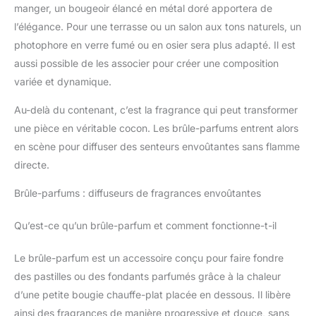
pour Noël, le Ramadan, la Saint-Valentin, un anniversaire ou
manger, un bougeoir élancé en métal doré apportera de
une fête de famille, ce lot de 6 bougeoirs s'intègre
harmonieusement à tous les styles de décoration (vintage,
l’élégance. Pour une terrasse ou un salon aux tons naturels, un
moderne, rustique). C'est l'accessoire indispensable pour
photophore en verre fumé ou en osier sera plus adapté. Il est
sublimer vos événements festifs. Emballage Soigné & Cadeau
Parfait: Chaque ensemble est soigneusement emballé pour
aussi possible de les associer pour créer une composition
éviter tout dommage pendant le transport. Ce set élégant
constitue un cadeau attentionné pour une pendaison de
variée et dynamique.
crémaillère ou pour les amateurs de décoration intérieure.
(Garantie de satisfaction incluse).
Au-delà du contenant, c’est la fragrance qui peut transformer
une pièce en véritable cocon. Les brûle-parfums entrent alors
en scène pour diffuser des senteurs envoûtantes sans flamme
directe.
Brûle-parfums : diffuseurs de fragrances envoûtantes
Qu’est-ce qu’un brûle-parfum et comment fonctionne-t-il
Le brûle-parfum est un accessoire conçu pour faire fondre
des pastilles ou des fondants parfumés grâce à la chaleur
d’une petite bougie chauffe-plat placée en dessous. Il libère
ainsi des fragrances de manière progressive et douce, sans