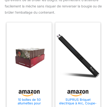
citronnelle pour lampe
facilement la mèche sans risquer de renverser la bougie ou de
parfumée est le cadeau idéal
pour vos proches, qui leur
brûler l’emballage du contenant.
donne de la bonne humeur
même pendant les chaudes
journées d'été.
10 boîtes de 50
SUPRUS Briquet
allumettes pour
électrique à Arc, Coupe-
barbecue, cheminée et
Vent, sans Flamme, USB,