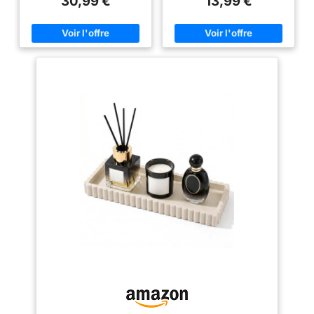
30,99 €
13,99 €
discrète et une simplicité
Sans motifs superflus, il
Salon Chambre à
intemporelle aux intérieurs
s’accorde avec les styles
Coucher
modernes 🍀Conçu pour des
contemporain, minimaliste et
espaces calmes et harmonieux
campagne, et apporte une
– Ce plateau pour bougies est
touche d’élégance à la salle à
idéal pour mettre en valeur des
manger, au salon et à toutes les
bougies, des céramiques, des
pièces de la maison. Plateau en
parfums ou des objets
Métal Robuste – Ce petit plateau
décoratifs tout en créant une
rond est fabriqué en métal
atmosphère élégante et épurée
épais et résistant, très durable
🍀Courbes douces pour un
et stable dans le temps. Il
équilibre visuel – Ce Rangement
supporte un usage quotidien
Coiffeuse présente une
intensif, conserve son aspect
silhouette arrondie qui apporte
soigné et fait office à la fois de
une sensation d’équilibre et de
plateau de service et de porte-
douceur, créant une atmosphère
bougies décoratif. Résistant Aux
détendue et sophistiquée 🍀
Rayures & Finition Soignée – Le
Simplicité fonctionnelle au
plateau noir présente une
quotidien – Ce plateau à bijoux
finition mate élégante aux lignes
offre une solution élégante pour
épurées, idéale pour sublimer
organiser de petits accessoires
votre intérieur. Des patins
tout en apportant une touche
antidérapants et anti-rayures
raffinée aux tables basses,
sont placés sous le plateau,
consoles, coiffeuses et autres
protégeant vos meubles des
surfaces 🍀Inspiré des
éraflures, parfait pour la
intérieurs nordiques
décoration de table et la déco
contemporains – Ce plateau de
intérieure. Plateau
service s’intègre
Multifonctionnel pour la Maison
harmonieusement aux espaces
– Ce plateau décoratif rond
minimalistes, scandinaves et
convient parfaitement comme