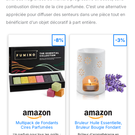
combustion directe de la cire parfumée. C’est une alternative
appréciée pour diffuser des senteurs dans une pièce tout en
bénéficiant d’un objet décoratif à part entière.
-8%
-3%
Multipack de Fondants
Bruleur Huile Essentielle,
Cires Parfumées
Bruleur Bougie Fondant
Essentiels, Artisanales et
en Céramique, Blanc
Un parfum pour tous les goûts :
Brûleur d'aromathérapie en