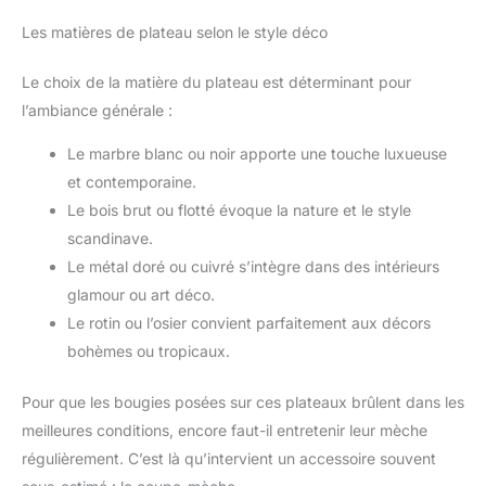
parfums, vos bijoux, vos savons, vos lotions, vos bougies et
vos petits objets du quotidien. Optimise l'espace sur le
Les matières de plateau selon le style déco
comptoir et simplifie votre routine quotidienne. 🎁🎁 Décoratif
et Idéal Comme Cadeau : un plateau salle de bain plateau
decoratif à la fois pratique et élégant qui permet de garder
Le choix de la matière du plateau est déterminant pour
votre intérieur bien rangé tout en rehaussant votre décoration.
Idéal pour les passionnés de beauté, les minimalistes et tous
l’ambiance générale :
ceux qui apprécient un intérieur épuré et stylé. Un cadeau
attentionné pour les femmes, les professionnels très occupés
et les amateurs de décoration d'intérieur — parfait pour les
Le marbre blanc ou noir apporte une touche luxueuse
pendaisons de crémaillère, les anniversaires ou les fêtes.
et contemporaine.
Le bois brut ou flotté évoque la nature et le style
scandinave.
Le métal doré ou cuivré s’intègre dans des intérieurs
glamour ou art déco.
Le rotin ou l’osier convient parfaitement aux décors
bohèmes ou tropicaux.
Pour que les bougies posées sur ces plateaux brûlent dans les
meilleures conditions, encore faut-il entretenir leur mèche
régulièrement. C’est là qu’intervient un accessoire souvent