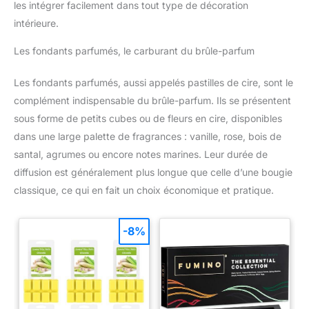
Bureau Veritas, une agence
les intégrer facilement dans tout type de décoration
salle de bain. Cadeau parfait : 8 blocs de cire d'aromathérapie
d’inspection tierce réputée à
sont rangés dans une belle boîte cadeau, peuvent être utilisés
intérieure.
l’échelle mondiale. Soyez
comme cadeau parfait pour les amis et la famille. C'est
assuré que nos cires parfumées
également un mariage, une pendaison de crémaillère, la Saint-
sont exemptes de métaux
Valentin, un cadeau de Noël, un cadeau de Pâques, un cadeau
Les fondants parfumés, le carburant du brûle-parfum
lourds et de plomb et qu’elles
de fête des mères, un cadeau d'anniversaire, un cadeau de
sont entièrement conformes au
mariage ou tout simplement un excellent cadeau pour vos
CLP, contrairement à d’autres
proches.
Les fondants parfumés, aussi appelés pastilles de cire, sont le
marques. Rejoignez les rangs
des clients satisfaits qui
complément indispensable du brûle-parfum. Ils se présentent
apprécient la sécurité et la
tranquillité d’esprit que
sous forme de petits cubes ou de fleurs en cire, disponibles
procurent nos cires parfumées
dans une large palette de fragrances : vanille, rose, bois de
de haute qualité.
santal, agrumes ou encore notes marines. Leur durée de
diffusion est généralement plus longue que celle d’une bougie
classique, ce qui en fait un choix économique et pratique.
-8%