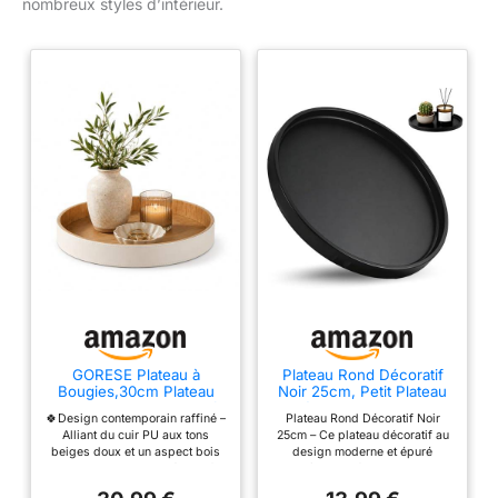
nombreux styles d’intérieur.
GORESE Plateau à
Plateau Rond Décoratif
Bougies,30cm Plateau
Noir 25cm, Petit Plateau
Rond Plateau Decoratif
Métal Porte-Bougies,
🍀Design contemporain raffiné –
Plateau Rond Décoratif Noir
en Cuir PU Porte-
Plateau Décoratif pour
Alliant du cuir PU aux tons
25cm – Ce plateau décoratif au
Bougies Piliers Plateaux
Table Salle de Bain,
beiges doux et un aspect bois
design moderne et épuré
de Service Rangement
Décoration Intérieur
naturel, ce plateau décoratif
s’intègre parfaitement dans
Coiffeuse Organisateur
Salon Salle à Manger
rond apporte une élégance
toutes les décorations de table.
Bijoux pour Café Bar
Cuisine