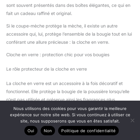
sont souvent présentés dans des boîtes élégantes, ce qui en
fait un cadeau raffiné et original.
Si le coupe-mèche protège la mèche, il existe un autre
accessoire qui, lui, protège l’ensemble de la bougie tout en lui
conférant une allure précieuse : la cloche en verre.
Cloche en verre : protection chic pour vos bougies
Le rôle protecteur de la cloche en verre
La cloche en verre est un accessoire à la fois décoratif et
fonctionnel. Elle protège la bougie de la poussière lorsqu’elle
n’est pas utilisée et préserve ainsi les fragrances plus
longtemps. Elle constitue également un écran contre les
Nous utilisons des cookies pour vous garantir la meilleure
expérience sur notre site web. Si vous continuez à utiliser ce
courants d’air qui peuvent perturber la flamme et provoquer
site, nous supposerons que vous en êtes satisfait.
une combustion inégale de la cire. Placée sur une bougie
Oui
Non
Politique de confidentialité
éteinte, elle crée un effet vitrine qui met le produit en valeur.