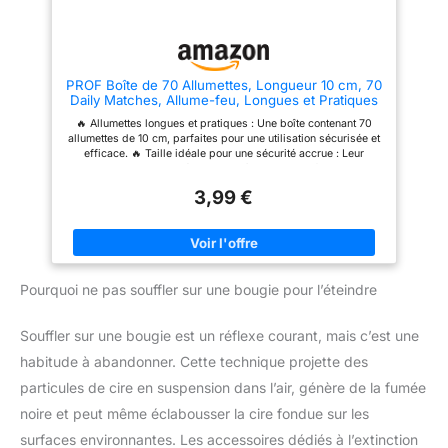
respectueux de l'environnement
impulsions électriques d'être
soufflées par un vent fort, ce
qui en fait l'outil parfait pour
s'éclairer par mauvais temps.
Notification de la batterie : il
PROF Boîte de 70 Allumettes, Longueur 10 cm, 70
s'agit du briquet à arc Suprus
Daily Matches, Allume-feu, Longues et Pratiques
mis à jour, qui peut afficher le
pour Cuisine, Bougies, Anniversaire, Camping,
niveau de la batterie en temps
🔥 Allumettes longues et pratiques : Une boîte contenant 70
Barbecue, Extérieur, Survie, 41806002
réel. Lorsque 4 lumières LED
allumettes de 10 cm, parfaites pour une utilisation sécurisée et
s'allument sur le canon, il est
efficace. 🔥 Taille idéale pour une sécurité accrue : Leur
complètement chargé. Ce que
longueur permet d’éviter les brûlures tout en facilitant
vous obtenez : un briquet
l’allumage des bougies, feux de cheminée, barbecues ou feux
rechargeable Suprus, un câble
3,99 €
de camp. 🔥 Polyvalentes et fiables : Idéales pour des usages
de charge USB, une boîte
variés, que ce soit en cuisine, camping ou survie en extérieur.
cadeau, un manuel d'utilisation
🔥 Flamme constante et durable : Ces allumettes sont conçues
(français non garanti).
pour offrir une combustion stable, même dans des conditions
climatiques difficiles. ✅ Format compact et transportable : Une
boîte légère et pratique, facile à ranger dans votre tiroir ou à
Pourquoi ne pas souffler sur une bougie pour l’éteindre
glisser dans votre sac à dos pour vos aventures.
Souffler sur une bougie est un réflexe courant, mais c’est une
habitude à abandonner. Cette technique projette des
particules de cire en suspension dans l’air, génère de la fumée
noire et peut même éclabousser la cire fondue sur les
surfaces environnantes. Les accessoires dédiés à l’extinction