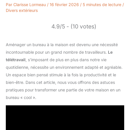
Par
Clarisse Lormeau
/
16 février 2026
/
5 minutes de lecture
/
Divers extérieurs
4.9/5 - (10 votes)
Aménager un bureau à la maison est devenu une nécessité
incontournable pour un grand nombre de travailleurs.
Le
télétravail
, s’imposant de plus en plus dans notre vie
quotidienne, nécessite un environnement adapté et agréable.
Un espace bien pensé stimule à la fois la productivité et le
bien-être. Dans cet article, nous vous offrons des astuces
pratiques pour transformer une partie de votre maison en un
bureau « cool ».