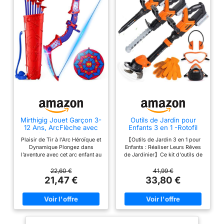
Mirthigig Jouet Garçon 3-
Outils de Jardin pour
12 Ans, ArcFlèche avec
Enfants 3 en 1 -Rotofil
Lumières LED Rouges &
Enfant,Tronconneuse,So
Plaisir de Tir à l’Arc Héroïque et
【Outils de Jardin 3 en 1 pour
Bleues, Carquois & Cible
uffleur
Dynamique Plongez dans
Enfants : Réaliser Leurs Rêves
Toile Jeux d’Extérieur
l’aventure avec cet arc enfant au
de Jardinier】Ce kit d'outils de
Enfant 3-12 Ans Cadeau
style inspiré des super-héros !
jardin pour enfants combine 3
Anniversaire 3 4 5 6 7 8
Les lumières LED rouges &
outils essentiels en un seul : une
22,60 €
41,99 €
9 10 Ans Jouets pour
bleues, les textures toile et la
débroussailleuse enfant jouet,
21,47 €
33,80 €
Enfants
cible double face transforment
un souffleur feuille et une
chaque séance en mission
tronconneuse enfant. Il n'est pas
palpitante. Idéal pour les jouets
nécessaire d'acheter des outils
pour enfants et parfait comme
séparément ! Il répond
jouet garcon 3 4 5 6 7 8 9 10
parfaitement à la curiosité des
ans, ce kit d’arc et flèches
enfants pour le travail de