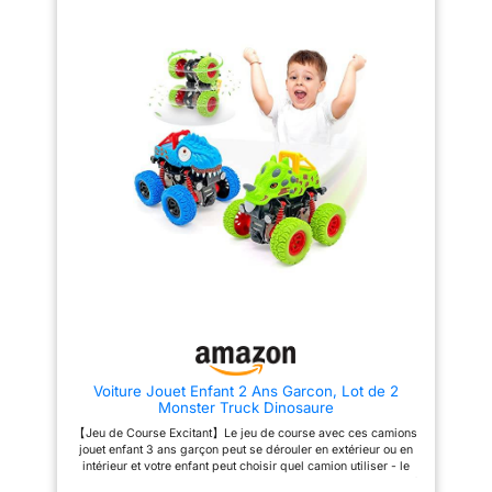
enfant promet des heures de jeu
jardinage des adultes et
créatif à l’intérieur comme en
encourage le jeu imaginatif à
jeux extérieur enfant. Flèches
l'extérieur. Que ce soit en imitant
Lumineuses pour Plus d’Action
le travail de jardin de leurs
Grâce aux LED rouges et bleues
parents ou en créant leurs
intégrées, chaque tir illumine le
propres histoires de jardinage,
jeu ! Les effets lumineux
ce kit rend chaque séance de
traversent les parties
jeu pleine de plaisir.
transparentes de l’arc et les
【Expérience de Jeu
détails en toile, rendant le tir à
Imaginaires Réaliste】Nos
l’arc enfant encore plus excitant
jouets-outils sont conçus pour
de jour comme de nuit. Un choix
reproduire les équipements de
idéal pour les enfants qui
jardinage réels. Le souffleur
adorent les jeux enfant 3 4 5 6 7
enfant fonctionne réellement en
8 9 10 ans dynamiques et le
soufflant ; la débroussailleuse
matériel lumineux. Développe
enfant s'allume et possède des
Coordination et Confiance
lames rotatives qui imitent un
Conçu pour améliorer la
vrai taillage ; et les enfants
motricité et la précision, cet arc
peuvent prétendre tailler les
enfant aide à développer la
plantes avec la tronconneuse
coordination œil-main et la
enfant. Ces détails renforcent le
concentration. Un excellent ajout
sentiment de participation et la
pour les parents cherchant un
joie des enfants dans le jeu de
Voiture Jouet Enfant 2 Ans Garcon, Lot de 2
jouet enfant 3 4 5 6 7 8 9 10 ans
rôle. 【Outils de Jardin Sûrs
Monster Truck Dinosaure
garçon qui combine créativité et
pour Enfants : Jeu Sans
activité physique. Un Cadeau
Inquiétude】Ce kit de jardin
【Jeu de Course Excitant】Le jeu de course avec ces camions
Idéal pour Petits Aventuriers
pour tout-petits est livré avec un
jouet enfant 3 ans garçon peut se dérouler en extérieur ou en
Anniversaire, fête ou juste pour
ensemble complet
intérieur et votre enfant peut choisir quel camion utiliser - le
le plaisir : ce coffret complet
d'accessoires de protection :
dragon cornu ou le tyrannosaure rex. Ils adoreront se mesurer à
(arc, 8 flèches à ventouse,
des gants de sécurité, des