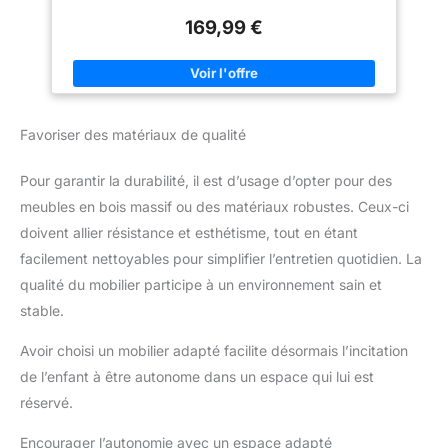
produits de soin, tout en les gardant accessibles Solide,
169,99 €
sécurisée et durable, cette commode à langer garantit une
stabilité optimale lors du change Pratique, design et
ergonomique, son design évolutif permet de la conserver
comme meuble de rangement pour plusieurs années !
Dimensions globales : L. 80 x l. 72 x H. 95 cm - Dimensions de
la partie à langer : L. 51.50 x l. 70 x H. 9.50 cm
Favoriser des matériaux de qualité
Pour garantir la durabilité, il est d’usage d’opter pour des
meubles en bois massif ou des matériaux robustes. Ceux-ci
doivent allier résistance et esthétisme, tout en étant
facilement nettoyables pour simplifier l’entretien quotidien. La
qualité du mobilier participe à un environnement sain et
stable.
Avoir choisi un mobilier adapté facilite désormais l’incitation
de l’enfant à être autonome dans un espace qui lui est
réservé.
Encourager l’autonomie avec un espace adapté