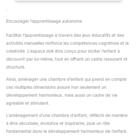
accèdent facilement à tout, sans
offrant une excellente stabilité, réduisant le risque de
avoir à escalader ! 🎁
.
basculement. Idéale pour les chambres d'enfants, salles de
【Montage Rapide & Entretien
jeux ou écoles maternelles Poches en Tissu Résistantes et
Facile】 Ne perdez pas de
Faciles à Nettoyer : Équipée de poches en tissu de haute
temps ! L'assemblage est un jeu
Encourager l’apprentissage autonome
qualité, cette bibliothèque permet de ranger des livres de
d'enfant grâce aux pièces
différentes tailles. Les poches sont faciles à entretenir, offrant
numérotées et au guide illustré.
une solution de rangement pratique et durable Assemblage
Comptez environ 30 minutes,
Faciliter l’apprentissage à travers des jeux éducatifs et des
Rapide et Entretien Minimal : Livrée avec des instructions
sans outil spécial. Le nettoyage
claires et tout le matériel nécessaire, cette étagère se monte en
activités manuelles renforce les compétences cognitives et la
est tout aussi simple : un coup
quelques minutes. Sa surface lisse facilite le nettoyage
de chiffon humide pour le bois,
quotidien, assurant une utilisation sans souci
créativité. L’espace doit être conçu pour inciter l’enfant à
et les pochettes en tissu sont
lavables en machine. Une idée
découvrir par lui-même, tout en offrant un cadre rassurant et
cadeau pratique et appréciée !
structuré.
Ainsi, aménager une chambre d’enfant qui prend en compte
ces multiples dimensions assure non seulement un
développement harmonieux, mais aussi un cadre de vie
agréable et stimulant.
L’aménagement d’une chambre d’enfant, réfléchi de manière
à être sécurisée, évolutive et inspirante, joue un rôle
fondamental dans le développement harmonieux de l’enfant.