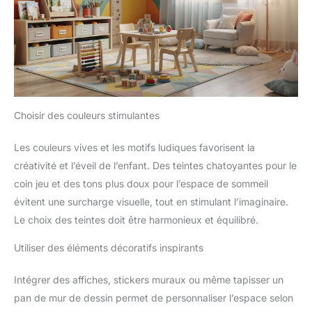
kit complet de jeu imaginatif de
jardinage sera un succès
auprès des enfants. Regardez
leurs yeux s'illuminer lorsqu'ils
ouvrent la boîte de leur propre
kit d'outils, prêt pour des
moments de plaisir imaginatifs
dans le jardin !
Choisir des couleurs stimulantes
Les couleurs vives et les motifs ludiques favorisent la
créativité et l’éveil de l’enfant. Des teintes chatoyantes pour le
coin jeu et des tons plus doux pour l’espace de sommeil
évitent une surcharge visuelle, tout en stimulant l’imaginaire.
Le choix des teintes doit être harmonieux et équilibré.
Utiliser des éléments décoratifs inspirants
Intégrer des affiches, stickers muraux ou même tapisser un
pan de mur de dessin permet de personnaliser l’espace selon