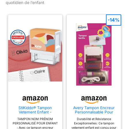
quotidien de l’enfant
-14%
StiKiddo® Tampon
Avery Tampon Encreur
Vetement Enfant -
Personnalisable Pour
Tampon Personnalisable
Enfants Et Adultes -
TAMPON NOM PRÉNOM
Durabilité et Résistance
pour Textiles et Papier -
Personnalisable 288
PERSONNALISÉ POUR ENFANT
Exceptionnelles: Ce tampon
Prénom Marqueur
caractères - Résistant Au
: Avec ce tampon encreur
vetement enfant est conçu pour