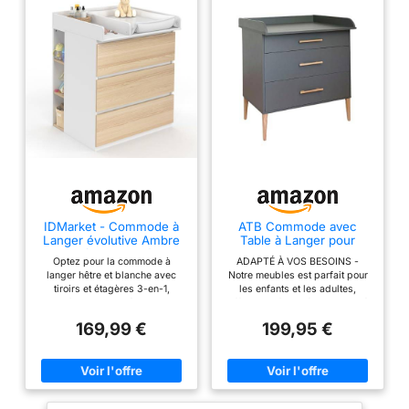
IDMarket - Commode à
ATB Commode avec
Langer évolutive Ambre
Table à Langer pour
Table à Langer hêtre,
Chambre Bebe ILA -
Optez pour la commode à
ADAPTÉ À VOS BESOINS -
Blanche
Evolutif sur Pied Bébé
langer hêtre et blanche avec
Notre meubles est parfait pour
Table à Langer -
tiroirs et étagères 3-en-1,
les enfants et les adultes,
Compacte Enfant Meuble
parfaite pour aménager la
offrant confort et fonctionnalité
de Rangement - Evolutive
chambre de bébé avec style et
SOLUTIONS PRATIQUES - Avec
3 Tiroirs - Réalise Un
169,99 €
199,95 €
fonctionnalité ! Une grande
un espace de rangement
Ensemble avec Un Lit
capacité de rangement
supplémentaire, notre meuble
(Gris)
modulable pour ranger
de rangement est idéal pour
aisément vêtements et produits
stocker divers accessoires
de soin, tout en les gardant
STYLE ET DESIGN - Nos
accessibles Solide, sécurisée
produits, y compris bebe lits,