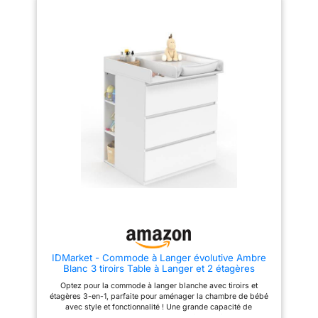
et durable, cette commode à
ou commode, se distinguent par
langer garantit une stabilité
un design moderne et
optimale lors du change
minimaliste FLEXIBILITÉ - Nos
Pratique, design et
produits évolutifs, comme la
ergonomique, son design
table à langer, peuvent grandir
évolutif permet de la conserver
avec votre enfant, se
comme meuble de rangement
transformant en d'autres
pour plusieurs années !
meubles utiles APPLICATIONS
Dimensions globales : L. 80 x l.
VERSATILES - Notre commode
72 x H. 95 cm - Dimensions de
sur pied peut également servir
la partie à langer : L. 51.50 x l.
de dressing, chiffonnier, ou
70 x H. 9.50 cm
vitrine
IDMarket - Commode à Langer évolutive Ambre
Blanc 3 tiroirs Table à Langer et 2 étagères
Amovibles
Optez pour la commode à langer blanche avec tiroirs et
étagères 3-en-1, parfaite pour aménager la chambre de bébé
avec style et fonctionnalité ! Une grande capacité de
rangement modulable pour ranger aisément vêtements et