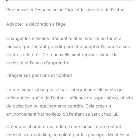
masques, jouets en bois, sac à dos, pour l'école et la
maternelle. 【Service après-vente】Parce que le sceau est un
Personnaliser l’espace selon l’âge et les intérêts de l’enfant
produit personnalisé, veuillez confirmer le contenu requis et
soumettre la commande.Le processus de production du sceau
prend 48 heures pour terminer la production avant de pouvoir
Adapter la décoration à l’âge
être envoyé.Si vous avez des questions sur le produit, Vous
pouvez laisser un message à tout moment et le service client
vous répondra dans les 48 heures pour vous aider à résoudre
Changer les éléments décoratifs et le mobilier au fur et à
le problème.
mesure que l’enfant grandit permet d’adapter l’espace à ses
centres d’intérêt. Ce renouvellement régulier stimule la
curiosité et l’envie d’apprendre.
Intégrer ses passions et hobbies
La personnalisation passe par l’intégration d’éléments qui
reflètent les goûts de l’enfant : affiches de super-héros, objets
de collection ou équipements sportifs. Cela crée un
environnement harmonieux où l’enfant se sent chez lui.
Créer une chambre qui reflète la personnalité de l’enfant
enrichit son quotidien, complété par les principes Montessori