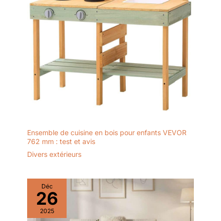
Ensemble de cuisine en bois pour enfants VEVOR
762 mm : test et avis
Divers extérieurs
Déc
26
2025