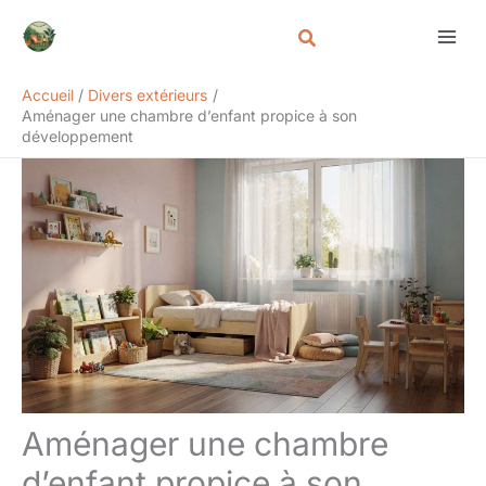
Aller
Rechercher
au
contenu
Accueil
Divers extérieurs
Aménager une chambre d’enfant propice à son
développement
Aménager une chambre
d’enfant propice à son