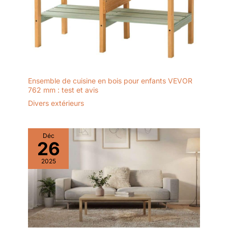
Ensemble de cuisine en bois pour enfants VEVOR
762 mm : test et avis
Divers extérieurs
Déc
26
2025