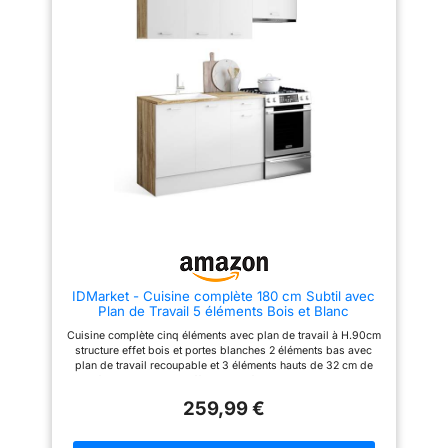
ÉLÉGANTES : Avec une façade
en acrylique de 18 mm
d'épaisseur, notre meuble bas
ECO offre un rendu moderne et
élégant. La finition blanche
apporte une esthétique pure et
lumineuse qui s'intègre
parfaitement à votre intérieur,
créant une ambiance épurée et
contemporaine. MATERIAUX
SOLIDES ET DURABLES :
Chaque caisson, ou meuble de
rangement, est composé de
panneaux de particules
(aggloméré) d'une épaisseur de
16 mm. Idéal pour des meubles
de cuisine robuste qui durent
dans le temps. FACILITÉ
D'INSTALLATION : Tous les
IDMarket - Cuisine complète 180 cm Subtil avec
éléments sont pré-percés et
Plan de Travail 5 éléments Bois et Blanc
vous recevez un colis unique
pour chaque meuble où tout est
Cuisine complète cinq éléments avec plan de travail à H.90cm
inclus. L'installation des
structure effet bois et portes blanches 2 éléments bas avec
meubles est facile et rapide
plan de travail recoupable et 3 éléments hauts de 32 cm de
grâce à notre notice simple et
profondeur Structure effet bois et façades blanches avec
intuitive.
poignée de 11 cm, cuisine ultra fonctionnelle Structure des
259,99 €
éléments et façades en PB 15 mm - Plan de travail de 2.5 cm
d'épaisseur 2 éléments bas de 48 cm de profondeur + 3
éléments hauts de 32 cm de profondeur + plan de travail