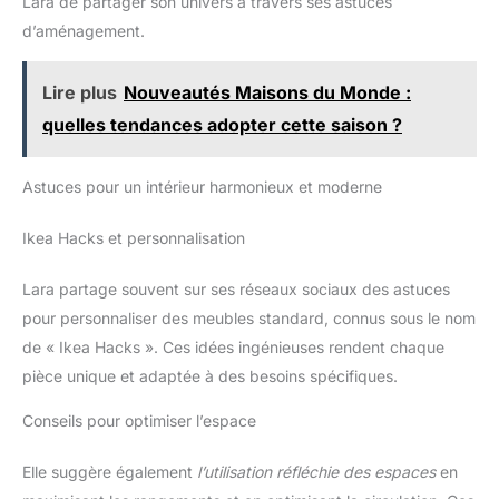
Lara de partager son univers à travers ses astuces
espaces de vie. Cadre
d’aménagement.
métallique robuste et soutien
fiable : Construites avec des
pieds métalliques durables et
un cadre renforcé, ces chaises
Lire plus
Nouveautés Maisons du Monde :
de salle à manger modernes
sont conçues pour une stabilité
quelles tendances adopter cette saison ?
au quotidien et une utilisation
longue durée. Chaque chaise
peut supporter jusqu’à 275 lb
(environ 125 kg), offrant une
Astuces pour un intérieur harmonieux et moderne
résistance fiable pour une
utilisation quotidienne. Des
patins antidérapants protègent
Ikea Hacks et personnalisation
les sols des rayures tout en
améliorant l’équilibre sur
différentes surfaces.
Lara partage souvent sur ses réseaux sociaux des astuces
Assemblage facile avec
instructions claires : Conçues
pour personnaliser des meubles standard, connus sous le nom
pour un montage rapide et sans
de « Ikea Hacks ». Ces idées ingénieuses rendent chaque
tracas, ces chaises sont livrées
avec des pièces clairement
pièce unique et adaptée à des besoins spécifiques.
identifiées et des instructions
étape par étape, rendant
l’assemblage simple même
Conseils pour optimiser l’espace
pour les débutants. Toute la
visserie nécessaire est incluse,
vous permettant d’avoir vos
Elle suggère également
l’utilisation réfléchie des espaces
en
chaises prêtes en un rien de
temps.