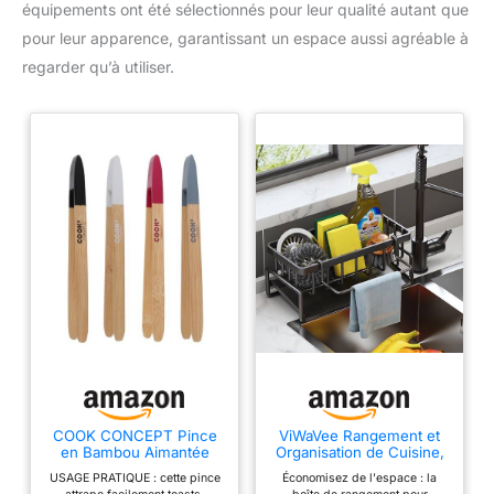
équipements ont été sélectionnés pour leur qualité autant que
pour leur apparence, garantissant un espace aussi agréable à
regarder qu’à utiliser.
COOK CONCEPT Pince
ViWaVee Rangement et
en Bambou Aimantée
Organisation de Cuisine,
Bicolore Ustensile de
Organisateur d'évier en
USAGE PRATIQUE : cette pince
Économisez de l'espace : la
Cuisine Marron
avec bac d'écoulement