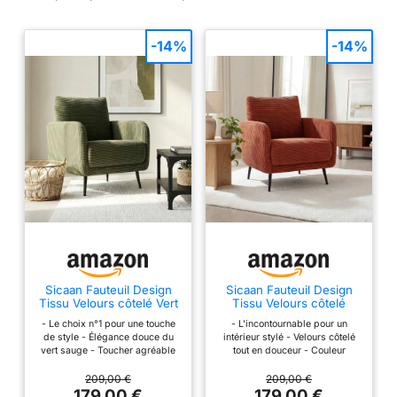
-14%
-14%
Sicaan Fauteuil Design
Sicaan Fauteuil Design
Tissu Velours côtelé Vert
Tissu Velours côtelé
Sauge - Emma
Terracotta - Emma
- Le choix n°1 pour une touche
- L'incontournable pour un
de style - Élégance douce du
intérieur stylé - Velours côtelé
vert sauge - Toucher agréable
tout en douceur - Couleur
du velours côtelé - Design
terracotta chaleureuse - Produit
minimaliste et lignes épurées -
livré en kit
209,00 €
209,00 €
Produit livré en kit
179,00 €
179,00 €