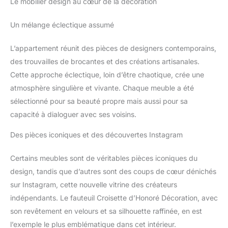
Le mobilier design au cœur de la décoration
parfaitement à une multitude de
stabilité et excellente capacité de charge. Les protections de
styles décoratifs — du
sol réglables incluses protègent les sols délicats des rayures
contemporain au scandinave, et
et permettent un fonctionnement silencieux. TISSU EN
Un mélange éclectique assumé
au-delà. 【Montage simple et
VELOURS DE HAUTE QUALITÉ: Ce fauteuil de salon/cuisine
adaptabilité maximale】 Pensé
rembourré, avec dossier, accoudoirs et pieds en métal, est
pour le confort, le fauteuil
revêtu d’un velours de haute qualité, résistant aux déchirures,
L’appartement réunit des pièces de designers contemporains,
COLAMY est fourni avec des
non pelucheux et grand teint. L'assise rembourrée de 10cm
instructions claires et toutes les
des trouvailles de brocantes et des créations artisanales.
d'épaisseur est remplie de mousse haute densité, offrant un
pièces nécessaires pour un
confort et une douceur exceptionnels. FAUTEUIL COIFFEUSE
assemblage rapide. Grâce à
Cette approche éclectique, loin d’être chaotique, crée une
ÉLÉGANT: Avec son forme de pétale, ses courbes gracieuses
son design polyvalent et ses
et son revêtement en velours doux associé à des pieds dorés,
atmosphère singulière et vivante. Chaque meuble a été
dimensions compactes, il
ce fauteuil de coiffeuse respire le style et l’élégance classique.
s'intègre parfaitement dans une
Idéale comme chaise de coiffeuse, chaise de salle à manger
sélectionné pour sa beauté propre mais aussi pour sa
multitude d'espaces.
ou chaise de salon.
capacité à dialoguer avec ses voisins.
Des pièces iconiques et des découvertes Instagram
Certains meubles sont de véritables pièces iconiques du
design, tandis que d’autres sont des coups de cœur dénichés
sur Instagram, cette nouvelle vitrine des créateurs
indépendants. Le fauteuil Croisette d’Honoré Décoration, avec
son revêtement en velours et sa silhouette raffinée, en est
l’exemple le plus emblématique dans cet intérieur.