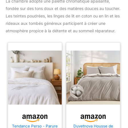
La chambre adopte une palette chromatique apaisante,
expériences enrichies. Si vous
lisse. Il n'est pas aussi lourd que les étagères en métal et n'a
avez des questions sur nos
fondée sur des tons doux et des matières douces au toucher.
pas d'angles vifs pour éviter d'endommager le tiroir. Facile à
supports pour ustensiles de
nettoyer à l'eau, mais ne passe pas au lave-vaisselle
cuisine, n'hésitez pas à nous
Les teintes poudrées, les linges de lit en coton ou en lin et les
contacter. Veuillez confirmer si
rideaux aux tombés généreux participent à créer une
la taille est appropriée avant de
commander.
atmosphère propice à la détente et au sommeil réparateur.
Tendance Perso - Parure
Duvetnova Housse de