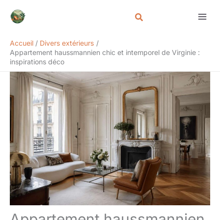
Aller
Rechercher
au
contenu
Accueil
Divers extérieurs
Appartement haussmannien chic et intemporel de Virginie :
inspirations déco
Appartement haussmannien