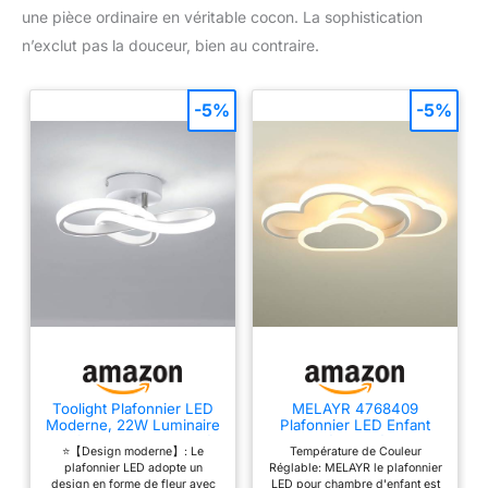
une pièce ordinaire en véritable cocon. La sophistication
n’exclut pas la douceur, bien au contraire.
-5%
-5%
Toolight Plafonnier LED
MELAYR 4768409
Moderne, 22W Luminaire
Plafonnier LED Enfant
Plafonnier LED Courbé
3000K/4500K/6500K
⭐【Design moderne】: Le
Température de Couleur
Design 2500LM,
Lampe Plafond
plafonnier LED adopte un
Réglable: MELAYR le plafonnier
Plafonnier Couloir pour
design en forme de fleur avec
LED pour chambre d'enfant est