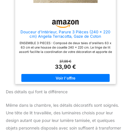
INTEMPOREL – PARURE DE LIT
besoin de repassage. Veuillez
BLANC EN LIN. Couleur
suivre les instructions figurant
blanche, ivoire ou écru idéale
sur l’étiquette d’entretien.
pour chambre moderne,
【Détails Pratiques – Fermeture
minimaliste, élégante ou
Éclair et 8 Liens】La fermeture
hôtelière.
éclair robuste avec curseur
arrondi facilite la mise en place
Douceur d'Intérieur, Parure 3 Pièces (240 x 220
et le retrait de la housse. Huit
cm) Angelia Terracotta, Gaze de Coton
liens intérieurs placés aux coins
et sur les côtés aident à
ENSEMBLE 3 PIECES : Composé de deux taies d'oreillers 63 x
maintenir la couette en place et
63 cm et une housse de couette 240 x 220 cm. Le linge de lit
à limiter les déplacements
assorti facilite la coordination de votre décoration et apporte de
pendant la nuit. 【Finitions
l'harmonie à votre espace de sommeil. GAZE DE COTON ET
Soignées】Duvetnova accorde
COTON : Une face en gaze de coton, douce et respirante et une
37,99 €
une attention particulière au
autre en coton 57 fils pour toujours plus de confort. Un mariage
33,90 €
choix des matières, aux
parfait entre douceur, robustesse et esthétisme dans votre
coutures et aux détails
chambre. FINITION DU LINGE DE LIT : La housse de couette est
pratiques. Cette parure associe
dôtée d'une fermeture par pression plate et discète. Ce sytème
une texture agréable, un style
de fermeture maintient efficacement la housse de couette en
naturel et une utilisation simple
place tout en permetant de changer votre litterie simplement et
pour accompagner votre
Des détails qui font la différence
facilement. ENTRETIEN FACILE : Lavage à 40° : Séchage
quotidien.
modéré : Repassage à 150° PURETÉ CERTIFIÉE : Le label
Oeko-Tex garantit une fabrication respectueuse de
Même dans la chambre, les détails décoratifs sont soignés.
l'environnement et représente un gage de qualité et de
transparence. Représentant un choix durable et sans risque,
Une tête de lit travaillée, des luminaires choisis pour leur
notre produit répond à vos besoins tout en respectant des
normes strictes de qualité et de sécurité.
design autant que pour leur lumière tamisée, et quelques
objets personnels disposés avec soin suffisent à transformer