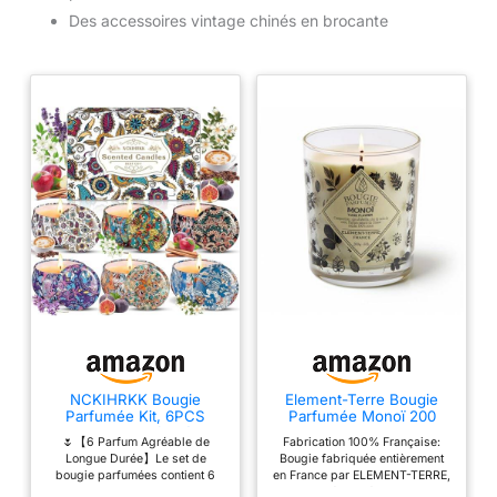
Des accessoires vintage chinés en brocante
NCKIHRKK Bougie
Element-Terre Bougie
Parfumée Kit, 6PCS
Parfumée Monoï 200
Bougies Parfumée
Grammes, 50 Heures
🌷【6 Parfum Agréable de
Fabrication 100% Française:
Cadeau Femme, Naturel
Longue Durée】Le set de
Bougie fabriquée entièrement
Cire de Soja Bougie
bougie parfumées contient 6
en France par ELEMENT-TERRE,
Decorative kit Bougie
senteurs: Pomme & Cannelle,
artisan spécialisé depuis 2003