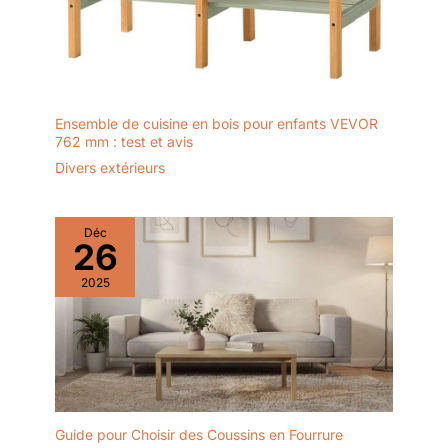
Ensemble de cuisine en bois pour enfants VEVOR
762 mm : test et avis
Divers extérieurs
Déc
26
2025
Guide pour Choisir des Coussins en Fourrure