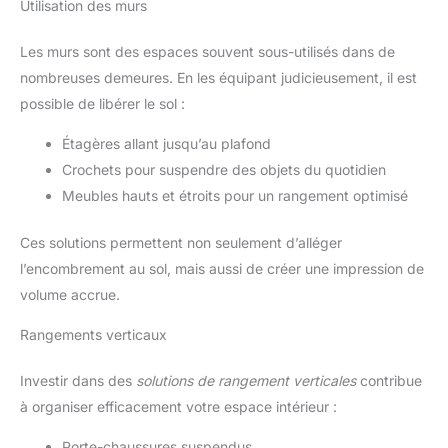
Utilisation des murs
maîtresse qui rehausse
l'ambiance de tout espace
extérieur. UN SALON DE
Les murs sont des espaces souvent sous-utilisés dans de
JARDIN QUI S'ADAPTE À VOS
BESOINS : Imaginez un salon
nombreuses demeures. En les équipant judicieusement, il est
extérieur qui s'adapte à chaque
possible de libérer le sol :
occasion. Notre ensemble salon
de jardin, avec ses chaises
confortables et sa table
Étagères allant jusqu’au plafond
modulable, est idéal pour tout,
des après-midis de détente aux
Crochets pour suspendre des objets du quotidien
soirées entre amis. La
modularité de ce salon jardin
Meubles hauts et étroits pour un rangement optimisé
resine tressee encastrable vous
permet de personnaliser votre
espace selon vos envies,
Ces solutions permettent non seulement d’alléger
offrant à la fois fonctionnalité et
l’encombrement au sol, mais aussi de créer une impression de
esthétisme.
volume accrue.
Rangements verticaux
Investir dans des
solutions de rangement verticales
contribue
à organiser efficacement votre espace intérieur :
Porte-chaussures suspendus