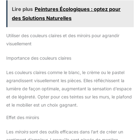
biens. Le porte-revues se présente dans un design élégant et
moderne qui complète élégamment n'importe quel décor de
Lire plus
Peintures Écologiques : optez pour
bureau. Sa couleur gris clair ajoute une touche de
sophistication, tandis que sa forme ergonomique assure une
des Solutions Naturelles
prise en main confortable. En outre, il est conçu avec des coins
arrondis pour plus de sécurité.
Utiliser des couleurs claires et des miroirs pour agrandir
visuellement
Importance des couleurs claires
Les couleurs claires comme le blanc, le crème ou le pastel
agrandissent visuellement les pièces. Elles réfléchissent la
lumière de façon optimale, augmentant la sensation d’espace
et de légèreté. Opter pour ces teintes sur les murs, le plafond
et le mobilier est un choix gagnant.
Effet des miroirs
Les
miroirs
sont des outils efficaces dans l’art de créer un
sentiment d’ampleur. Lorsqu’ils sont placés de manière