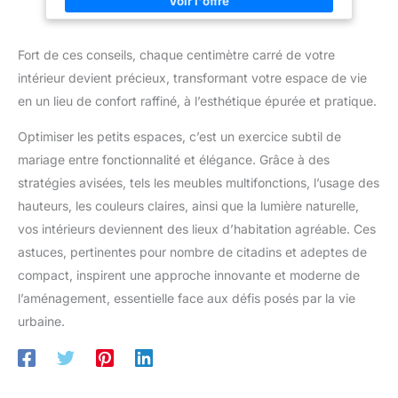
général. Son corps mince et robuste ne prend pas beaucoup
de place [Assemblage Facile] L'installation de ce lampadaire
sur pied ne nécessite aucune compétence professionnelle. Il
suffit d'assembler quatre sections de poteau de lampe. Une
Fort de ces conseils, chaque centimètre carré de votre
personne peut facilement le faire et profiter immédiatement de
sa lumière chaleureuse [LED Douce et Économe en Énergie] Ce
intérieur devient précieux, transformant votre espace de vie
lampadaire salon est doté d'une source lumineuse LED
intégrée, qui assure un éclairage lumineux tout en réduisant la
en un lieu de confort raffiné, à l’esthétique épurée et pratique.
consommation d'énergie. La température de couleur de 3000K
simule la lumière naturelle et ne fatiguera pas vos yeux
Optimiser les petits espaces, c’est un exercice subtil de
[Interrupteur à Pied] La conception ergonomique de
l'interrupteur à pied rend le contrôle de l'éclairage plus facile
mariage entre fonctionnalité et élégance. Grâce à des
et plus confortable. Plus besoin de se pencher ou de chercher
la télécommande, il suffit d'appuyer sur la pédale pour réaliser
stratégies avisées, tels les meubles multifonctions, l’usage des
l'allumage ou la gradation
hauteurs, les couleurs claires, ainsi que la lumière naturelle,
vos intérieurs deviennent des lieux d’habitation agréable. Ces
astuces, pertinentes pour nombre de citadins et adeptes de
compact, inspirent une approche innovante et moderne de
l’aménagement, essentielle face aux défis posés par la vie
urbaine.