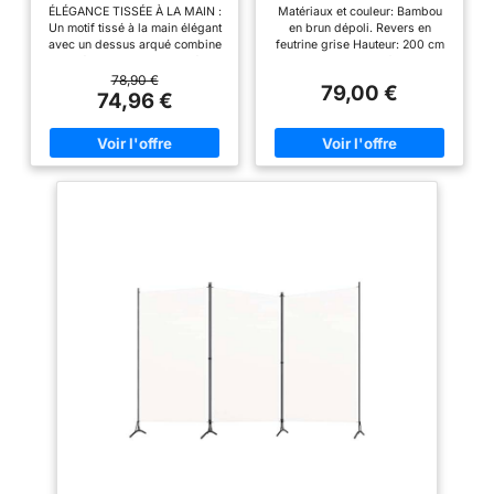
Panneaux 240 x 170 cm
cm -PEGANE-
ÉLÉGANCE TISSÉE À LA MAIN :
Matériaux et couleur: Bambou
Naturel
Un motif tissé à la main élégant
en brun dépoli. Revers en
avec un dessus arqué combine
feutrine grise Hauteur: 200 cm
beauté naturelle et praticité. Le
Largeur: 250 cm Profondeur: 3
séparateur de pièce en
mm La largeur totale une fois
78,90 €
79,00 €
polypropylène est hydrofuge,
positionné varie selon sa mise
74,96 €
résistant aux déchirures et à
en place. Il couvrira maximum
l'usure, et offre une intimité
170cm.
supérieure avec une opacité
dense. PANNEAU DE
CONFIDENTIALITÉ ADAPTABLE
: Notre séparateur de pièce
s'intègre parfaitement à votre
décor en tant qu'écran de
confidentialité ou arrière-plan
élégant. Imaginez-le
transformer votre espace avec
élégance et fonctionnalité,
s'adaptant sans effort à vos
besoins changeants. MATÉRIAU
DE QUALITÉ : Notre paravent
est composé d'une structure en
pin et de sangles en
polypropylène, un matériau
synthétique plus résistant et
stable. Il offre une meilleure
intimité et une plus grande
durabilité que les panneaux en
fibres de papier, qui ont
tendance à se déchirer et à se