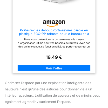
Porte-revues debout Porte-revues pliable en
plastique ECO-PP robuste pour le bureau et la
maison – Classeur sur pied peu encombrant avec
Nous vous présentons le porte-revues – le moyen
4 compartiments au design élégant
d'organisation ultime pour vos besoins de bureau. Avec son
design innovant et sa fonctionnalité, ce porte-revues est un
must absolu pour garder votre espace de travail bien rangé et
organisé. Grâce à sa structure pliable, le dossier sur pied peut
19,49 €
être facilement étendu ou plié pour économiser de l'espace sur
votre bureau. Pas de montage fastidieux, ce qui le rend
extrêmement facile à utiliser et gain de temps. Il suffit de le
déplier et il est prêt à l'emploi Fabriqué en plastique ECO-PP
extrêmement robuste et durable, ce porte-revues garantit une
utilisation durable sans se déformer. Le nettoyage est
également un jeu d'enfant : il suffit de l'essuyer ou de le rincer
Optimiser l’espace par une exploitation intelligente des
pour un look frais et bien rangé. Avec ses quatre
compartiments spacieux, cet organiseur offre un accès facile
hauteurs n’est qu’une des astuces pour donner vie à un
et un espace de rangement pour vos fichiers, magazines et
dossiers, ce qui vous permet de garder un bureau bien rangé.
intérieur spacieux. L’utilisation de couleurs et de miroirs peut
Parfait pour le bureau et pour la maison, les études et l'école.
Ce porte-revues polyvalent peut vous aider à organiser non
également agrandir visuellement l’espace.
seulement votre espace de travail, mais également d'autres