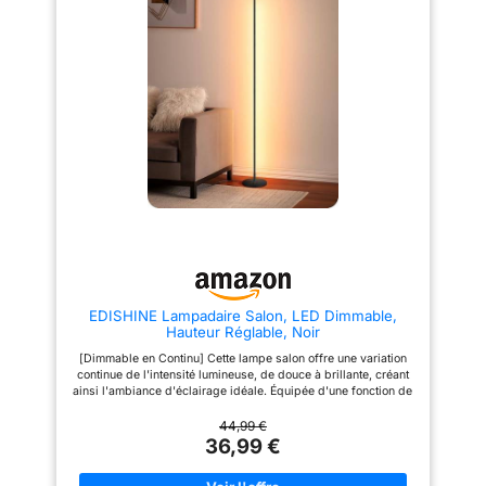
150 mm et une hauteur de 280
C, parfait pour une lampe de
mm, cette lampe décorative est
salon sans fil ou une lampe
suffisamment compacte pour
nomade. 🛋 Polyvalente &
trouver sa place sur les tables
esthétique – Idéale pour une
de chevet, les tables d'appoint
lampe de salon design, lampe
ou les bureaux Simplicité
de table moderne, lampe de
d'utilisation: un interrupteur à
bureau pratique ou lampe
câble est inclus pour une mise
d’ambiance. Crée une lumière
en marche et un arrêt faciles,
tamisée et chaleureuse dans
idéal pour une utilisation
toute pièce. 🎁 Cadeau original
quotidienne à la maison ou au
& tendance – Avec son orange
bureau Élément décoratif: en
éclatant, son look rétro et son
plus d'être une source de
côté pratique, cette lampe est
lumière, la lampe est également
un cadeau parfait pour les
un élément décoratif élégant qui
amateurs de déco vintage et
crée un environnement
design moderne
confortable et attrayant
EDISHINE Lampadaire Salon, LED Dimmable,
Hauteur Réglable, Noir
[Dimmable en Continu] Cette lampe salon offre une variation
continue de l'intensité lumineuse, de douce à brillante, créant
ainsi l'ambiance d'éclairage idéale. Équipée d'une fonction de
mémoire, elle rétablit automatiquement les réglages de lumière
que vous aviez avant de l'éteindre [Design Élégant et
44,99 €
Compact] Avec son design mininaliste mais exquis, cette
36,99 €
lampe sur pied de salon s'intègre facilement dans divers
environnements domestiques, rehaussant le style décoratif