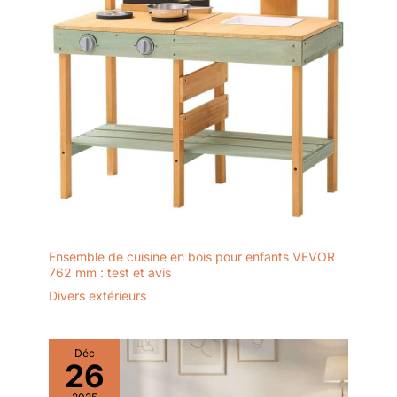
Ensemble de cuisine en bois pour enfants VEVOR
762 mm : test et avis
Divers extérieurs
Déc
26