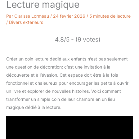
Lecture magique
Par
Clarisse Lormeau
/
24 février 2026
/
5 minutes de lecture
/
Divers extérieurs
4.8/5 - (9 votes)
Créer un coin lecture dédié aux enfants n’est pas seulement
une question de décoration; c’est une invitation à la
découverte et à l’évasion. Cet espace doit être à la fois
fonctionnel et chaleureux pour encourager les petits à ouvrir
un livre et explorer de nouvelles histoires. Voici comment
transformer un simple coin de leur chambre en un lieu
magique dédié à la lecture.