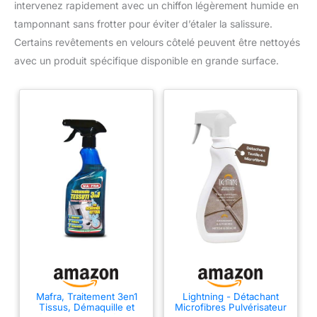
intervenez rapidement avec un chiffon légèrement humide en
longue incurvée - Tissu velours côtelé - Mousse haute densité
attendez environ 72 heures pour
- 5 coussins - 2 poches latérales - Fond antidérapant -
qu'il reprenne sa forme initiale.
tamponnant sans frotter pour éviter d’étaler la salissure.
Convient aux enfants et aux animaux domestiques
Pendant ce temps, tapotez
Certains revêtements en velours côtelé peuvent être nettoyés
délicatement chaque partie pour
améliorer son élasticité et son
avec un produit spécifique disponible en grande surface.
éclat. Vous profiterez alors d'un
confort absolu ! Attention : Ce
canapé d'angle nuage est livré
en deux colis séparés qui
peuvent arriver à des dates
différentes.
Mafra, Traitement 3en1
Lightning - Détachant
Tissus, Démaquille et
Microfibres Pulvérisateur