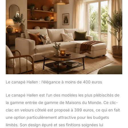
soutien personnalisé et soulage
les points de pression, tandis
que son assise plus profonde
soutient les cuisses, favorisant
ainsi une posture assise
détendue et saine lors de longs
moments de détente, de lecture
ou de travail. Montage facile et
sans effort : Conçu pour un
confort optimal, ce canapé est
livré compressé directement
chez vous. Son montage ne
nécessite généralement aucun
outil ni instructions complexes :
il vous suffit de le déballer, de
le dérouler et de le laisser
reprendre sa forme initiale
naturellement, un processus qui
peut prendre entre 24 et 72
Le canapé Hallen : l’élégance à moins de 400 euros
heures. Cette approche vise à
faire gagner du temps et des
efforts, ce qui en fait une
Le canapé Hallen est l’un des modèles les plus plébiscités de
solution d'ameublement simple,
idéale pour les personnes ayant
la gamme entrée de gamme de Maisons du Monde. Ce clic-
un mode de vie actif.
clac en velours côtelé est proposé à 399 euros, ce qui en fait
une option particulièrement attractive pour les budgets
limités. Son design épuré et ses finitions soignées lui