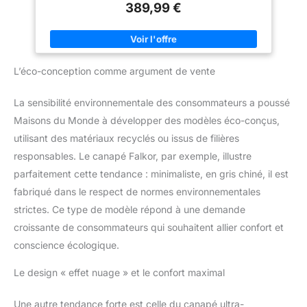
côtelé confortable et facile
389,99 €
🔄 Modulable & personnalisable : adaptez-le à votre espace et
d'entretien : ce canapé velours
à vos envies
cotelé est recouvert d'un
velours côtelé brossé de haute
qualité. Il offre une texture
douce, douce pour la peau et
agréable à toucher, tout en étant
L’éco-conception comme argument de vente
très résistant. Ce canapé droit
accumule peu de poussière :
les petites taches s'essuient
La sensibilité environnementale des consommateurs a poussé
avec un chiffon doux, les
liquides renversés se nettoient
Maisons du Monde à développer des modèles éco-conçus,
aisément avec un linge humide.
Ce canapé cloud vous assure
utilisant des matériaux recyclés ou issus de filières
un entretien simple au
responsables. Le canapé Falkor, par exemple, illustre
quotidien. Confort doux comme
un nuage : Ce canapé cloud est
parfaitement cette tendance : minimaliste, en gris chiné, il est
garnie de mousse hautement
élastique avec une forme
fabriqué dans le respect de normes environnementales
ergonomique. Dossier et assise
strictes. Ce type de modèle répond à une demande
épousent parfaitement les
courbes du corps et soutiennent
croissante de consommateurs qui souhaitent allier confort et
efficacement le dos, la taille et
les jambes. Ce canapé 3 place
conscience écologique.
vous offre une sensation de
détente incomparable. Que vous
lisiez ou vous reposiez, ce
Le design « effet nuage » et le confort maximal
canapé compressé convertible
soulage votre dos même lors de
longues séances assises.
Une autre tendance forte est celle du canapé ultra-