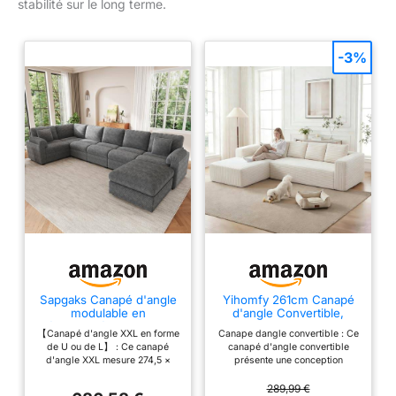
stabilité sur le long terme.
-3%
Sapgaks Canapé d'angle
Yihomfy 261cm Canapé
modulable en
d'angle Convertible,
L/U,Canapé 7 Places en
Canape 3 Places en L,
【Canapé d'angle XXL en forme
Canape dangle convertible : Ce
Velours côtelé avec
Compressible canapé
de U ou de L】 : Ce canapé
canapé d'angle convertible
Coussins,Pouf
modulable Cloud avec
d'angle XXL mesure 274,5 ×
présente une conception
séparé,canapé
Assise Profonde, canape
210,5 × 85,5 cm et accueille
innovante qui élimine la
Multifonctionnel et
Dangle Convertible et
confortablement 7 à 8
structure interne traditionnelle et
289,99 €
spacieux,Gris
Librement combinable