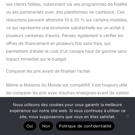
ses clients fidèles, notamment via ses programmes de fidélité
ou ses partenariats avec des plateformes de cashback. Ces
réductions peuvent atteindre 10 à 20 % sur certains modèles,
ce qui représente une économie substantielle sur un achat à
plusieurs centaines d’euros. Pensez également à vérifier les
offres de financement en plusieurs fois sans frais, qui
permettent d’étaler le coût d’un canapé haut de gamme sans
impact immédiat sur le budget.
Comparer les prix avant de finaliser l’achat
Même si Maisons du Monde est compétitif, il est toujours utile
de comparer les prix avec d’autres enseignes avant de valider
un achat. Des plateformes de comparaison de prix permettent
Nous utilisons des cookies pour vous garantir la meilleure
de vérifier si le modèle convoité est disponible ailleurs à un
expérience sur notre site web. Si vous continuez à utiliser ce
tarif inférieur. Gardez également à l’esprit que les frais de
site, nous supposerons que vous en êtes satisfait.
livraison peuvent varier selon les périodes et que certaines
Oui
Non
Politique de confidentialité
promotions incluent la livraison gratuite, ce qui peut faire