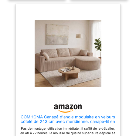
séparé ou combiné à volonté,
dimensions optimales
s'adaptant facilement aux
(L128 × P73 × H71 cm) et hauteur
variations d'espace.Que vous
d’assise de 44 cm pour un
disposiez d'un appartement
confort d’assise prolongé.
compact ou d'un salon ouvert, la
Polyvalent : parfait comme
configuration s'adapte à vos
canapé principal ou comme
besoins pour une utilisation
assise d’appoint dans un salon,
optimale de l'espace. Canapé
bureau ou chambre Stable et
d'angle surdimensionné : Avec
robuste : structure solide avec
une largeur totale de 261 cm, ce
pieds métalliques dorés pour
canapé sans structure rigide
un soutien durable.
offre un espace généreux pour
des soirées cinéma en famille,
des moments conviviaux entre
amis ou des instants de détente
en solo. La forme en L permet
d'allonger naturellement les
jambes et de se transformer en
lit pour une sieste relaxante. Ce
canapé moelleux est doté d'une
mousse haute résilience pour un
soutien optimal et un retour
rapide à la forme initiale.
Canapés modulaires
multifonctionnelle : Ce canapé
COMHOMA Canapé d'angle modulaire en velours
sans structure transcende les
côtelé de 243 cm avec méridienne, canapé-lit en
sièges conventionnels grâce à
forme de L, canapés sectionnels avec coussins et
sa conception convertible qui
Pas de montage, utilisation immédiate : il suffit de le déballer,
poches latérales, canapé pour salon, sans
se transforme sans effort en une
en 48 à 72 heures, la mousse de qualité supérieure déploie sa
montage, beige
méridienne moelleuse ou en un