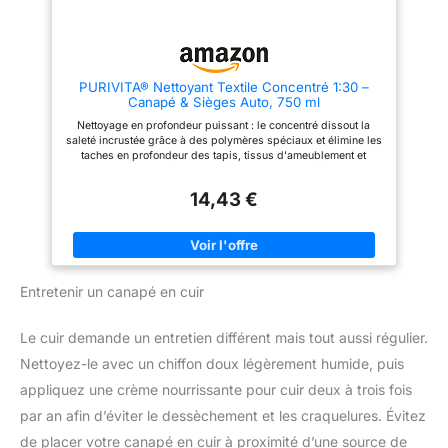
envers la durabilité et la
performance.
PURIVITA® Nettoyant Textile Concentré 1:30 –
Canapé & Sièges Auto, 750 ml
Nettoyage en profondeur puissant : le concentré dissout la
saleté incrustée grâce à des polymères spéciaux et élimine les
taches en profondeur des tapis, tissus d'ameublement et
matelas – tout en préservant les fibres. Concentré économique
1:30 : la formule très concentrée se dilue à 1:30 avec de l'eau –
14,43 €
un flacon suffit pour de nombreuses applications. Sans
phosphate ni APEO. Utilisation polyvalente : idéal pour tapis,
canapés, sièges auto, matelas, tapis de sol et tissus
d'ameublement – élimine les taches de façon fiable. Préserve
les fibres : évite que les fibres ne collent entre elles, de sorte
que les nouvelles salissures adhèrent moins – pour des textiles
Entretenir un canapé en cuir
propres plus longtemps. Qualité allemande : nettoyage
respectueux des matériaux, fabriqué en Allemagne. Convient
aux shampouineuses et aux injecteurs-extracteurs.
Le cuir demande un entretien différent mais tout aussi régulier.
Nettoyez-le avec un chiffon doux légèrement humide, puis
appliquez une crème nourrissante pour cuir deux à trois fois
par an afin d’éviter le dessèchement et les craquelures. Évitez
de placer votre canapé en cuir à proximité d’une source de