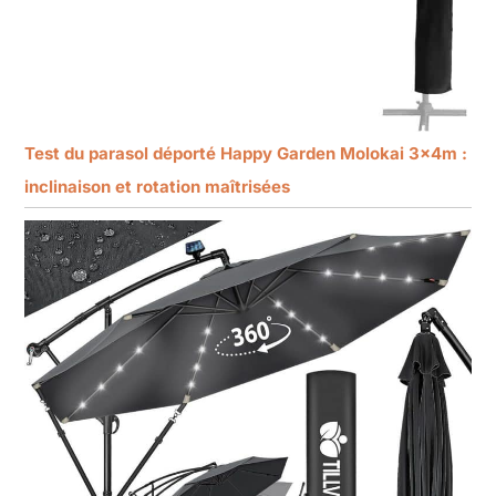
Test du parasol déporté Happy Garden Molokai 3x4m :
inclinaison et rotation maîtrisées