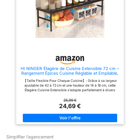
Montage facile et rapide :
de manière sécurisée. Ainsi,
Assembler ces boîtes à
vos tiroirs restent bien
chaussures empilables est un
organisés, vous permettant de
véritable jeu d’enfant. Il suffit de
trouver et d'accéder au contenu
fixer la porte frontale et le
en déplacement. Design
panneau arrière à la boîte. Avec
empilable : ces accessoires de
des dimensions intérieures de
bureau et organisateurs de
31,2 x 22,5 x 13,5 cm, ces
poste de travail ont un design
casiers à chaussures sont
empilable qui vous permet de
adaptés jusqu’à une pointure
les empiler lorsqu'ils ne sont
44. Gain de place et
pas utilisés et permettent
organisation optimisée :
d'économiser de l'espace.
Empilez ces boîtes chaussures
L'espace intérieur encastré vous
empilables pour exploiter
offre un espace supplémentaire
HI NINGER Étagère de Cuisine Extensible 72 cm –
l’espace vertical et maximiser
pour le rangement Facile à
Rangement Épices Cuisine Réglable et Empilable,
votre rangement chaussures
nettoyer : Nettoyez
pour Plan de Travail et Placard, Sans Perçage,
avec un gain de place. Conçues
soigneusement les
【Taille Flexible Pour Chaque Cuisine】: Grâce à sa largeur
Solution de Stockage Culinaire(Noir)
avec un système d’aération
organisateurs de tiroirs avec un
ajustable de 42 à 72 cm et une hauteur de 14 à 18 cm, cette
intégré, elles permettent à vos
chiffon humide. Pour enlever la
Étagère Cuisine Extensible s’adapte parfaitement à divers
chaussures de respirer et
poussière et la saleté, lavez-le
placards, plans de travail ou garde‑manger. Parfaite pour les
évitent les mauvaises odeurs.
facilement en versant de l'eau
petites et grandes cuisines – créez immédiatement des
25,99 €
Lot économique et pratique :
dans ou sur le tiroir.
espaces de rangement sans perçage ni outils. 【Robuste &
24,69 €
Avec ce lot de 18 boîtes à
Charge Maximale 25 KG】: Cette Étagère Rangement Cuisine
chaussures, vous bénéficiez
est fabriquée en acier inoxydable de qualité, solide et
d’un système complet pour
résistante à la corrosion. Les barres de support épaissies
ranger toutes vos paires, qu’il
assurent une stabilité sans déformation, même avec une
s’agisse de vos chaussures de
capacité de charge allant jusqu’à 25 kg (65 lb). 【Polyvalent et
tous les jours ou de vos
Flexible】: Cette étagère réglable s’intègre facilement dans
modèles préférés.
Simplifier l’agencement
différents espaces : cuisine, garde‑manger, salle de bain ou