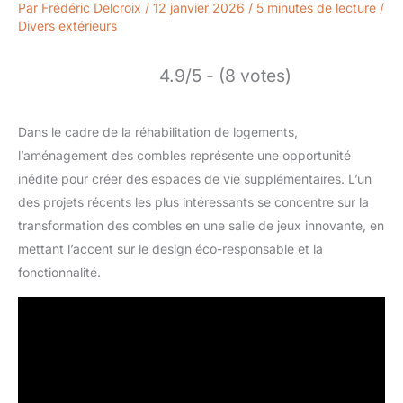
Par
Frédéric Delcroix
/
12 janvier 2026
/
5 minutes de lecture
/
Divers extérieurs
4.9/5 - (8 votes)
Dans le cadre de la réhabilitation de logements,
l’aménagement des combles représente une opportunité
inédite pour créer des espaces de vie supplémentaires. L’un
des projets récents les plus intéressants se concentre sur la
transformation des combles en une salle de jeux innovante, en
mettant l’accent sur le design éco-responsable et la
fonctionnalité.