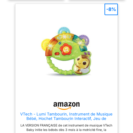
L’INITIATION À LA LECTURE
cognitif précoce】Ce quiet
commence avec 3 jeux
book interactif encourage les
-8%
éducatifs pour découvrir
enfants à explorer le monde,
l’alphabet, associer lettres et
tout en développant curiosité,
sons, former des mots simples
observation et mémoire.
et tester sa compréhension à
【Améliore la concentration et la
travers des quiz ludiques. Cette
résolution de problèmes】
liseuse enfant transmet à
Grâce à des puzzles et des
l’enfant le plaisir de lire pas à
activités ludiques, ce busy
pas ! Chacune des histoires
book aide les enfants à
plonge l’enfant dans une
renforcer leur attention et leur
EXPÉRIENCE AUDIO
pensée logique. 【Excellent
INTERACTIVE ! À l’aide de la
cadeau pour les enfants】Aidez
molette, il fait défiler le texte du
votre enfant à s’éloigner des
conte enfant et les pages du
écrans tout en apprenant et en
livre sonore sur l’écran LCD
s’amusant. Idéal pour jouer à la
pour stimuler à la fois l’écoute et
maison ou en plein air, ce jeux
la lecture. Il reconnaît alors les
Montessori est aussi un
sons dans chaque mot jusqu’à
compagnon de voyage idéal.
réussir à les lire par lui-même !
Un magnifique cadeau pour les
Il peut aussi écouter des
anniversaires, les fêtes ou
chansons en lien avec les
comme outil pédagogique pour
histoires. Une PREMIÈRE PRISE
les enfants de 1 à 5 ans.
D’AUTONOMIE qui peut se faire
【Parfait pour apprendre
à la maison comme en voyage
partout】Compact et portable,
VTech - Lumi Tambourin, Instrument de Musique
grâce à un format pratique et
ce Montessori Busy Book est
Bébé, Hochet Tambourin Interactif, Jeu de
facile à transporter : cette
parfait pour les trajets en
Motricité Fine, Jouet d'Éveil Musical, Cadeau
liseuse enfant permet un
voiture, les vols ou les activités
LA VERSION FRANÇAISE de cet instrument de musique VTech
Bébé Dès 3 Mois - Contenu en Français
apprentissage de la lecture en
extérieures, offrant
Baby initie les bébés dès 3 mois à la motricité fine, la
continu dès l’âge de 3 ans avec
divertissement et apprentissage