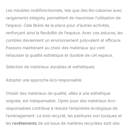
bureau. Elle optimise chaque petite zone et est idéale pour
conserver épices, couverts, produits de toilette ou fournitures
Les meubles multifonctionnels, tels que des lits-cabanes avec
de bureau. 【Montage Simple & Antidérapant】: Cette Étagère
à Épices Empilable se monte sans outil : il suffit de l’installer et
rangements intégrés, permettent de maximiser l’utilisation de
de l’ajuster. Les pieds en caoutchouc antidérapants assurent
une stabilité parfaite sur toutes les surfaces tout en protégeant
l’espace. Cela libère de la place pour
d’autres activités
,
votre mobilier contre les rayures. 【Apportez de l’ordre à Votre
Quotidien】: Notre organiseur de cuisine offre plus d’espace et
renforçant ainsi la flexibilité de l’espace. Avec ces astuces, les
maintient une cuisine rangée. Son design pensé garantit que
combles deviennent un environnement polyvalent et efficace.
les épices, herbes et ustensiles sont propres et à portée de
main, pour une surface de travail toujours organisée.
Passons maintenant au choix des matériaux qui vont
rehausser la qualité esthétique et durable de cet espace.
Sélection de matériaux durables et esthétiques
Adopter une approche éco-responsable
Choisir des matériaux de qualité, alliés à une esthétique
soignée, est indispensable. Opter pour des matériaux éco-
responsables contribue à réduire l’empreinte écologique de
l’aménagement. Le bois recyclé, les peintures non toxiques et
les
revêtements
de sol issus de matières recyclées sont des