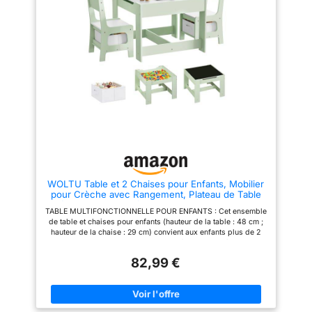
sécurité selon les normes UE.
et les chaises aux lignes
Design attrayant : dans une
douces offrent un
agréable teinte de graphite,
environnement sûr et
cette chaise pour enfants
confortable, idéal pour une
s'adapte parfaitement à la
chambre ou une salle de jeux.
décoration de chaque chambre
PLATEAU RÉSISTANT ET FACILE
tout en offrant un refuge
À VIVRE : La table enfant est
confortable pour votre enfant.
équipée d’un plateau en MDF
Polyvalent et pratique : cette
hydrofugé qui résiste à l’eau et
mini chaise peut non seulement
se nettoie en un instant,
être utilisée comme un siège
facilitant toutes les activités
confortable, mais peut
créatives. ATMOSPHERA,
également être transformée en
CRÉATEUR D'INTÉRIEUR :
un petit lit pour les enfants pour
Convaincue que la décoration
offrir un plus grand confort
transforme le quotidien, la
pendant la sieste ou le sommeil.
marque propose des meubles
tendance et des objets déco
WOLTU Table et 2 Chaises pour Enfants, Mobilier
accessibles, pour que votre
pour Crèche avec Rangement, Plateau de Table
intérieur prenne toute sa valeur !
Réversible,pour Enfants Plus de 2 Ans, en Bois
TABLE MULTIFONCTIONNELLE POUR ENFANTS : Cet ensemble
MDF, Vert et Blanc
de table et chaises pour enfants (hauteur de la table : 48 cm ;
hauteur de la chaise : 29 cm) convient aux enfants plus de 2
ans. C'est un ensemble de meuble idéal pour la crèche ou le
jardin d'enfants, car il peut s'adapter facilement à différents
82,99 €
environnements en tant que table polyvalente pour le dessin
PLATEAU DOUBLE FACE : Le plateau carré en blanc offre un
grand espace de 62×61,5 cm pour 4 enfants. L'autre face du
plateau est un tableau noir sur lequel les enfants peuvent
laisser libre cours à leur imagination en écrivant ou en