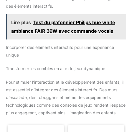
m² offre un rapport qualité-prix
protection complète à vos sols,
aménagement sur-mesure.
des éléments interactifs.
imbattable pour rafraîchir vos
même pour ceux sujets aux
espaces de vie à moindre coût.
dommages. D'excellentes
propriétés antidérapantes
garantissent que les tapis
Lire plus
Test du plafonnier Philips hue white
restent en place. Remarque : les
pièces individuelles sont
ambiance FAIR 39W avec commande vocale
étanches, mais pas les points
de connexion.
Incorporer des éléments interactifs pour une expérience
unique
Transformer les combles en aire de jeux dynamique
Pour stimuler l’interaction et le développement des enfants, il
est essentiel d’intégrer des éléments interactifs. Des murs
d’escalade, des toboggans et même des équipements
technologiques comme des consoles de jeux rendent l’espace
plus engageant, captivant ainsi l’imagination des enfants.