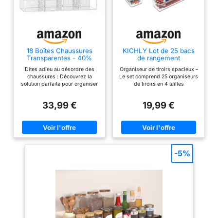
18 Boîtes Chaussures
KICHLY Lot de 25 bacs
Transparentes - 40%
de rangement
Plus Solide - Jusqu'à
transparents
Dites adieu au désordre des
Organiseur de tiroirs spacieux –
Taille 44
chaussures : Découvrez la
Le set comprend 25 organiseurs
solution parfaite pour organiser
de tiroirs en 4 tailles
vos chaussures grâce à ce lot
différentes, pour ranger les
de 18 boîtes à chaussures
objets dans votre étagère ou
33,99 €
19,99 €
transparentes, 40% plus solide
votre placard. Les tailles
que les boites standard. Idéales
comprennent : 22,9 x 15,2 x 5,1
pour les amateurs de rangement
cm (3 pièces), 9 x 3 x 2 pouces
à chaussures, ces boîtes vous
(6 pièces), 6 x 3 x 2 pouces (8
permettent d’optimiser votre
pièces), 3 x 3 x 2 pouces (8
espace tout en gardant votre
pièces). Plastique sans BPA :
maison ordonnée et élégante.
ces organiseurs de
-5%
Repérez vos chaussures en un
cosmétiques sont fabriqués en
clin d'œil : Grâce au design
plastique sans BPA, ce qui les
transparent de ces boîtes de
rend durables et durables. Sans
rangement à chaussures, vous
danger pour ranger les
identifiez rapidement la paire
ustensiles de cuisine et les
qu’il vous faut. Ouvrez la porte
articles liés à la nourriture.
frontale et accédez facilement à
Antidérapant : La base
vos baskets, chaussures ou
antidérapante maintient
sandales, en toute simplicité.
l'organiseur de bureau en place