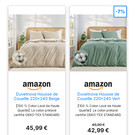
-7%
Duvetnova Housse de
Duvetnova Housse de
Couette 220x240 Beige
Couette 220x240 Vert
Ultra-Doux Coton 100%
Sauge Ultra-Doux Coton
【100 % Coton Lavé de Haute
【100 % Coton Lavé de Haute
Prélavé Ultra Doux Oeko-
100% Prélavé Ultra Doux
Qualité】Le coton prélavé
Qualité】Le coton prélavé
TEX Parure de lit -
Oeko-TEX Parure de lit -
certifié OEKO-TEX STANDARD
certifié OEKO-TEX STANDARD
Housse de Couette
Housse de Couette
100 offre une texture douce,
100 offre une texture douce,
240x220 + 2 Taies
240x220 + 2 Taies
légère et respirante. Agréable
légère et respirante. Agréable
45,99 €
d'oreiller 65x65,Toutes
d'oreiller 65x65,Toutes
45,99 €
sur la peau, il apporte une
sur la peau, il apporte une
42,99 €
avec Fermeture Éclair
avec Fermeture Éclair
sensation aérée pendant les
sensation aérée pendant les