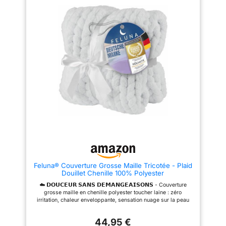
monde aime une couverture
matière douce et légère habille
confortable
joliment la pièce. Un plaid aussi
beau que pratique
Feluna® Couverture Grosse Maille Tricotée - Plaid
Douillet Chenille 100% Polyester
☁️ 𝗗𝗢𝗨𝗖𝗘𝗨𝗥 𝗦𝗔𝗡𝗦 𝗗𝗘𝗠𝗔𝗡𝗚𝗘𝗔𝗜𝗦𝗢𝗡𝗦 - Couverture
grosse maille en chenille polyester toucher laine : zéro
irritation, chaleur enveloppante, sensation nuage sur la peau
dès le premier contact 🛋️ 𝗩𝗢𝗧𝗥𝗘 𝗖𝗢𝗖𝗢𝗡 𝗣𝗘𝗥𝗦𝗢𝗡𝗡𝗘𝗟 -
Plaid douillet idéal pour le canapé, la chambre ou les soirées
44,95 €
cinéma — enveloppez-vous complètement dans la taille L ou