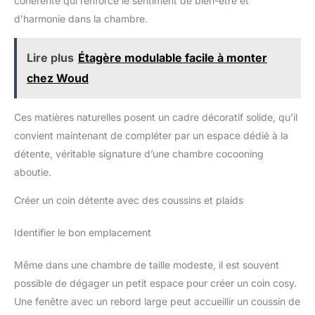
cohérente qui renforce le sentiment de bien-être et
détente, lire un livre, faire une sieste ou simplement se
d’harmonie dans la chambre.
détendre en plein air, garantissant une expérience de
relaxation incomparable. Montage Simple et Entretien Facile :
Entretien facile et mobilier jardin avec montage simple et
rapide, accessible à tous les utilisateurs sans compétences
Lire plus
Étagère modulable facile à monter
spécialisées, entretien aisé grâce à son design pratique, le
fauteuil s’intègre harmonieusement à tout style d’aménagement
chez Woud
intérieur et extérieur, ajoutant une touche de confort et
d’élégance à votre espace.
Ces matières naturelles posent un cadre décoratif solide, qu’il
convient maintenant de compléter par un espace dédié à la
détente, véritable signature d’une chambre cocooning
aboutie.
Créer un coin détente avec des coussins et plaids
Identifier le bon emplacement
Même dans une chambre de taille modeste, il est souvent
possible de dégager un petit espace pour créer un coin cosy.
Une fenêtre avec un rebord large peut accueillir un coussin de