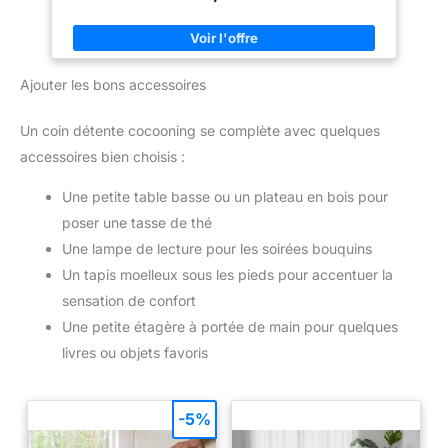
glissez-le sur les épaules en taille S 🎨 𝟰 𝗖𝗢𝗟𝗢𝗥𝗜𝗦 𝗣𝗢𝗨𝗥
𝗩𝗢𝗧𝗥𝗘 𝗗𝗘𝗖𝗢 - Blanc, gris clair, gris foncé ou rose : chaque
teinte de ce plaid tricot s'intègre dans un intérieur hygge,
scandinave ou bohème chic 🎁 𝗖𝗔𝗗𝗘𝗔𝗨 𝗖𝗢𝗖𝗢𝗢𝗡𝗜𝗡𝗚
𝗜𝗗𝗘𝗔𝗟 - Livrée avec emballage soigné et ruban satiné, cette
Ajouter les bons accessoires
couverture tricotée est le cadeau parfait pour Noël, un
anniversaire ou un geste de bien-être pour soi ou ses proches
✨ 𝗠𝗔𝗥𝗤𝗨𝗘 𝗔𝗟𝗟𝗘𝗠𝗔𝗡𝗗𝗘 𝗥𝗘𝗖𝗢𝗠𝗣𝗘𝗡𝗦𝗘𝗘 - Feluna,
Un coin détente cocooning se complète avec quelques
Deutsche Marke, a reçu le Deutscher Kunden Award 2024/25
pour sa satisfaction client élevée — un gage de confiance pour
accessoires bien choisis :
votre achat
Une petite table basse ou un plateau en bois pour
poser une tasse de thé
Une lampe de lecture pour les soirées bouquins
Un tapis moelleux sous les pieds pour accentuer la
sensation de confort
Une petite étagère à portée de main pour quelques
livres ou objets favoris
-5%