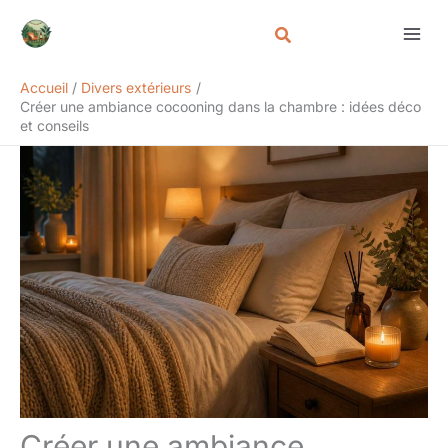
Aller
Rechercher
au
contenu
Accueil
Divers extérieurs
Créer une ambiance cocooning dans la chambre : idées déco
et conseils
Créer une ambiance