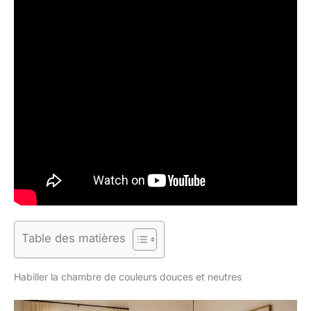
Table des matières
Habiller la chambre de couleurs douces et neutres