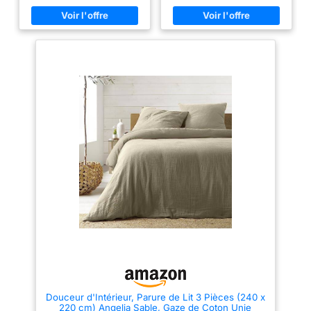
nuits chaudes et un confort
nuits chaudes et un confort
douillet pendant les saisons
douillet pendant les saisons
plus fraîches. Convient à une
plus fraîches. Convient à une
utilisation tout au long de
utilisation tout au long de
l’année. 【Aspect Lin Naturel –
l’année. 【Aspect Lin Naturel –
Douceur du Coton】
Douceur du Coton】
L’apparence décontractée du lin
L’apparence décontractée du lin
associée au confort du coton
associée au confort du coton
apporte une touche naturelle et
apporte une touche naturelle et
chaleureuse à votre chambre.
chaleureuse à votre chambre.
Les plis légèrement froissés et
Les plis légèrement froissés et
la texture discrète s’intègrent
la texture discrète s’intègrent
facilement dans les intérieurs
facilement dans les intérieurs
modernes, scandinaves ou
modernes, scandinaves ou
classiques. 【Entretien Facile
classiques. 【Entretien Facile
au Quotidien】Lavable en
au Quotidien】Lavable en
machine jusqu’à 60 °C. Le coton
machine jusqu’à 60 °C. Le coton
prélavé conserve une texture
prélavé conserve une texture
souple et agréable au fil des
souple et agréable au fil des
lavages. Son aspect
lavages. Son aspect
naturellement froissé réduit le
naturellement froissé réduit le
besoin de repassage. Veuillez
besoin de repassage. Veuillez
suivre les instructions figurant
suivre les instructions figurant
sur l’étiquette d’entretien.
sur l’étiquette d’entretien.
【Détails Pratiques – Fermeture
【Détails Pratiques – Fermeture
Éclair et 8 Liens】La fermeture
Éclair et 8 Liens】La fermeture
éclair robuste avec curseur
éclair robuste avec curseur
arrondi facilite la mise en place
arrondi facilite la mise en place
Douceur d'Intérieur, Parure de Lit 3 Pièces (240 x
et le retrait de la housse. Huit
et le retrait de la housse. Huit
220 cm) Angelia Sable, Gaze de Coton Unie
liens intérieurs placés aux coins
liens intérieurs placés aux coins