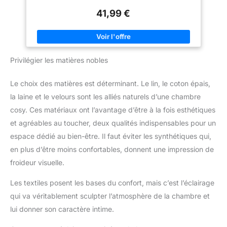
pour s'adapter parfaitement à
styles de décoration, du minimalisme moderne aux intérieurs
chaque lit double ou grand lit.
41,99 €
classiques et chaleureux. 【Dimensions généreuses pour une
couverture parfaite】Conçue pour se draper naturellement sur
le lit, cette couette offre une couverture optimale sur les côtés
et au pied du lit pour un rendu impeccable. Disponible en
plusieurs tailles pour s'adapter à différents types de lits et
configurations de chambre. 【Confort moelleux et léger】
Privilégier les matières nobles
Fabriquée en 100 % polyester avec une finition brossée et
garnie d'une alternative au duvet de 150 g/m², cette couette
offre une sensation de douceur et de légèreté incomparables.
Le choix des matières est déterminant. Le lin, le coton épais,
Légère et confortable, elle assure un confort respirant sans
vous alourdir. 【Idéale en toutes saisons】Parfaite comme
la laine et le velours sont les alliés naturels d’une chambre
couvre-lit léger pendant les mois chauds, elle se superpose
facilement à une couverture ou une couette lorsque les
cosy. Ces matériaux ont l’avantage d’être à la fois esthétiques
températures baissent. Cette couette s'adapte à toutes les
saisons et constitue un choix pratique au quotidien. 【Entretien
et agréables au toucher, deux qualités indispensables pour un
facile et certifiée OEKO-TEX】Lavage en machine à froid
espace dédié au bien-être. Il faut éviter les synthétiques qui,
séparément et séchage en machine à basse température pour
un entretien facile. La couette devient plus douce au fil des
en plus d’être moins confortables, donnent une impression de
lavages et est certifiée OEKO-TEX STANDARD 100,
garantissant l'absence de substances nocives et une utilisation
froideur visuelle.
quotidienne en toute sécurité.
Les textiles posent les bases du confort, mais c’est l’éclairage
qui va véritablement sculpter l’atmosphère de la chambre et
lui donner son caractère intime.