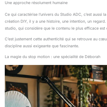
Une approche résolument humaine
Ce qui caractérise l’univers du Studio ADC, c’est aussi 
création DIY, il y a une histoire, une intention, un regar
studio, qui considère que le contenu le plus efficace est
C’est justement cette authenticité qui se retrouve au cœu
discipline aussi exigeante que fascinante.
La magie du stop motion : une spécialité de Déborah