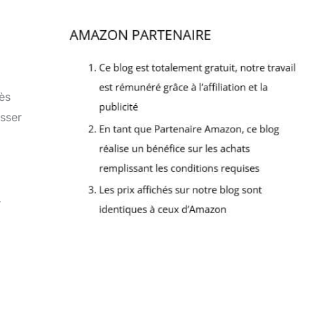
ès
sser
r