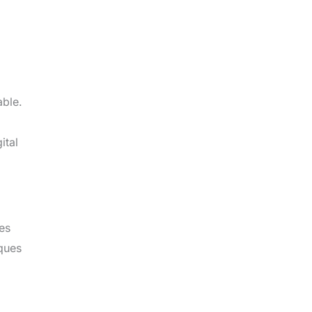
able.
ital
ues
rques