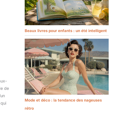
Beaux livres pour enfants : un été intelligent
aux-
de de
’un
Mode et déco : la tendance des nageuses
 qui
rétro