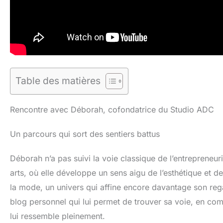
Table des matières
Rencontre avec Déborah, cofondatrice du Studio ADC
Un parcours qui sort des sentiers battus
Déborah n’a pas suivi la voie classique de l’entrepreneu
arts, où elle développe un sens aigu de l’esthétique et d
la mode, un univers qui affine encore davantage son regard
blog personnel qui lui permet de trouver sa voie, en com
lui ressemble pleinement.