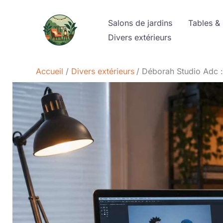
Aller
au
Salons de jardins
Tables &
contenu
Divers extérieurs
Accueil
Divers extérieurs
Déborah Studio Adc : 