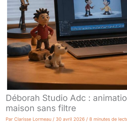
Déborah Studio Adc : animatio
maison sans filtre
Par
Clarisse Lormeau
/
30 avril 2026
/
8 minutes de lect