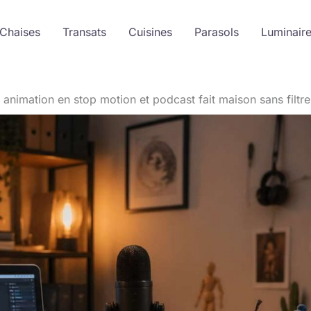
 Chaises
Transats
Cuisines
Parasols
Luminair
animation en stop motion et podcast fait maison sans filtre