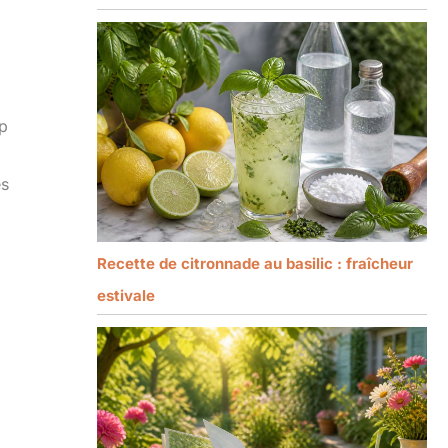
op
es
Recette de citronnade au basilic : fraîcheur
estivale