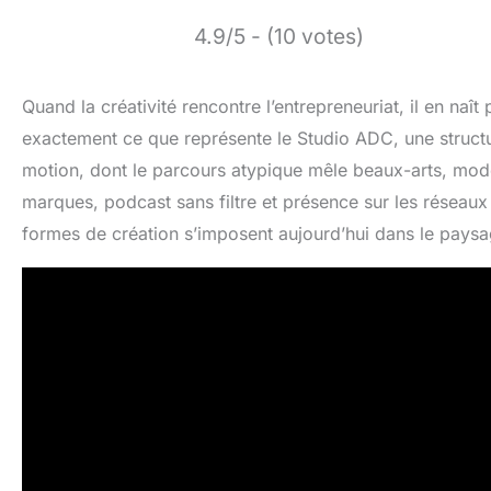
4.9/5 - (10 votes)
Quand la créativité rencontre l’entrepreneuriat, il en naît 
exactement ce que représente le Studio ADC, une struct
motion, dont le parcours atypique mêle beaux-arts, mode
marques, podcast sans filtre et présence sur les réseaux 
formes de création s’imposent aujourd’hui dans le pays