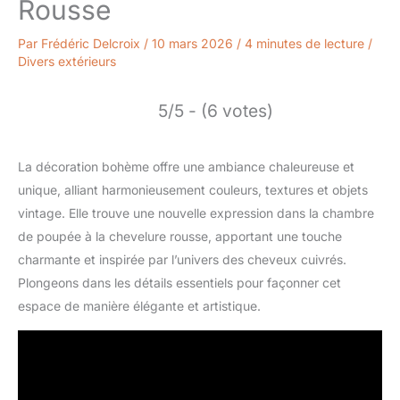
Rousse
Par
Frédéric Delcroix
/
10 mars 2026
/
4 minutes de lecture
/
Divers extérieurs
5/5 - (6 votes)
La décoration bohème offre une ambiance chaleureuse et
unique, alliant harmonieusement couleurs, textures et objets
vintage. Elle trouve une nouvelle expression dans la chambre
de poupée à la chevelure rousse, apportant une touche
charmante et inspirée par l’univers des cheveux cuivrés.
Plongeons dans les détails essentiels pour façonner cet
espace de manière élégante et artistique.