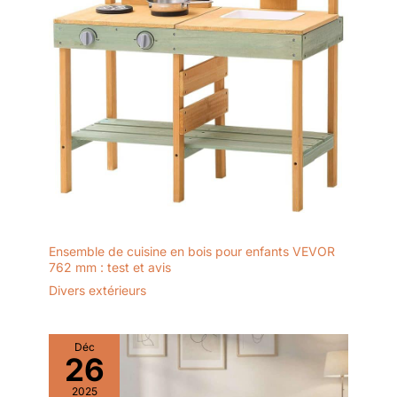
Ensemble de cuisine en bois pour enfants VEVOR
762 mm : test et avis
Divers extérieurs
Déc
26
2025