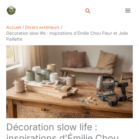
Aller
Rechercher
au
contenu
Accueil
Divers extérieurs
Décoration slow life : inspirations d’Émilie Chou Fleur et Jolie
Paillette
Décoration slow life :
inspirations d’Émilie Chou