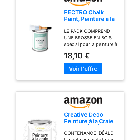
PECTRO Chalk
Paint, Peinture à la
Craie 750 ml +
LE PACK COMPREND
Pinceau (Blanc Pur)
UNE BROSSE EN BOIS
spécial pour la peinture à
la craie, qui permet une
18,10 €
meilleure définition lors
de la peinture de vos
meubles. EFFET CRAIE
NATURELLE pour
peindre meubles et
objets en bois.
CONTIENT PLUS DE
30% DE CRAIE procurant
la finition souhaitée.
Creative Deco
PRATIQUEMENT SANS
Peinture à la Craie
ODEUR grâce à ses
Blanche | 1L | Mat
composants. SANS
CONTENANCE IDÉALE –
et Lavable |
APPRÊT, cette peinture
Un pot sera parfait pour