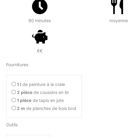
90 minutes
moyenne
€€
Fournitures
1
l
de peinture à la craie
2
pièce
de coussins en lin
1
pièce
de tapis en jute
2
m
de planches de bois brut
Outils