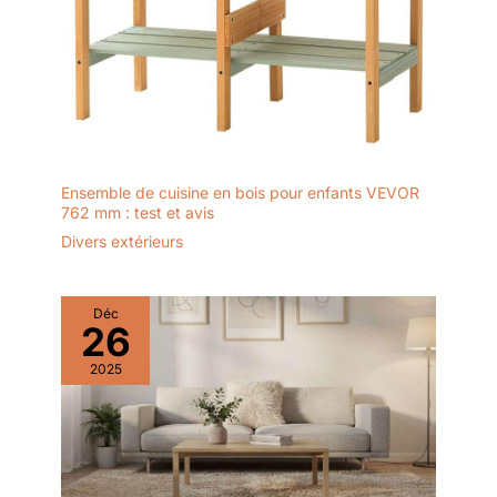
1 réglage du couple et
protection du couple,
peut être ajusté en
fonction de la scène
pour éviter
d'endommager les objets
en raison d'un couple
excessif; 2 vitesses:
Ensemble de cuisine en bois pour enfants VEVOR
basse vitesse (0 -
762 mm : test et avis
400RPM) haute vitesse
Divers extérieurs
(0 - 1600RPM)
Conception Réfléchie
Des Détails: le sens de
Déc
rotation du foret peut
26
être commuté de
manière flexible entre le
2025
sens horaire et le sens
antihoraire; La boîte à
outils est légère et stable,
vous offrant une
expérience portable et