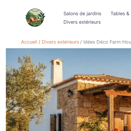
Aller
au
Salons de jardins
Tables &
contenu
Divers extérieurs
Accueil
Divers extérieurs
Idées Déco Farm Hous