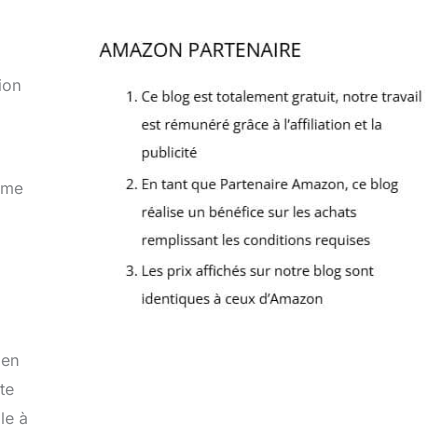
ion
omme
 en
te
le à