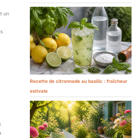
t un
ns
Recette de citronnade au basilic : fraîcheur
estivale
x
a