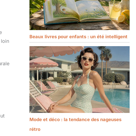
e
Beaux livres pour enfants : un été intelligent
 loin
urale
out
Mode et déco : la tendance des nageuses
rétro