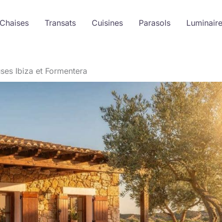
 Chaises
Transats
Cuisines
Parasols
Luminair
es Ibiza et Formentera