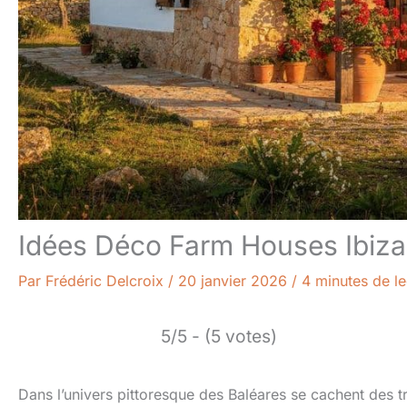
Idées Déco Farm Houses Ibiza
Par
Frédéric Delcroix
/
20 janvier 2026
/
4 minutes de le
5/5 - (5 votes)
Dans l’univers pittoresque des Baléares se cachent des tr