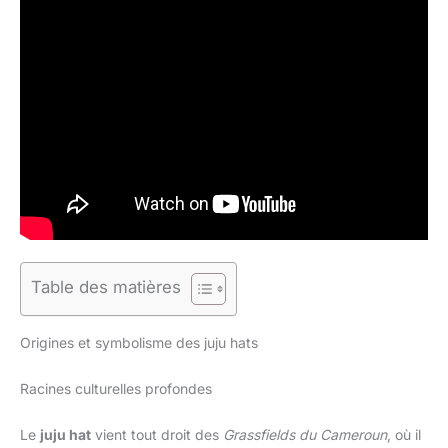
Table des matières
Origines et symbolisme des juju hats
Racines culturelles profondes
Le
juju hat
vient tout droit des
Grassfields du Cameroun
, où il