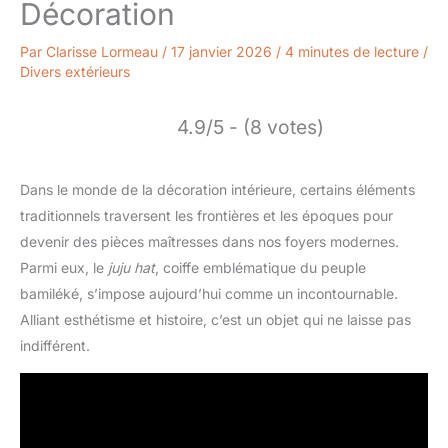
Décoration
Par
Clarisse Lormeau
/
17 janvier 2026
/
4 minutes de lecture
/
Divers extérieurs
4.9/5 - (8 votes)
Dans le monde de la décoration intérieure, certains éléments
traditionnels traversent les frontières et les époques pour
devenir des pièces maîtresses dans nos foyers modernes.
Parmi eux, le
juju hat
, coiffe emblématique du peuple
bamiléké, s’impose aujourd’hui comme un incontournable.
Alliant esthétisme et histoire, c’est un objet qui ne laisse pas
indifférent.