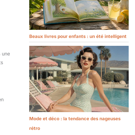
Beaux livres pour enfants : un été intelligent
s une
ts
en
Mode et déco : la tendance des nageuses
rétro