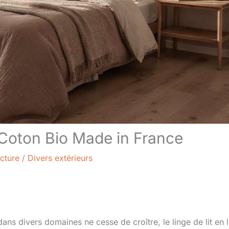
e Coton Bio Made in France
cture
/
Divers extérieurs
ns divers domaines ne cesse de croître, le linge de lit en l