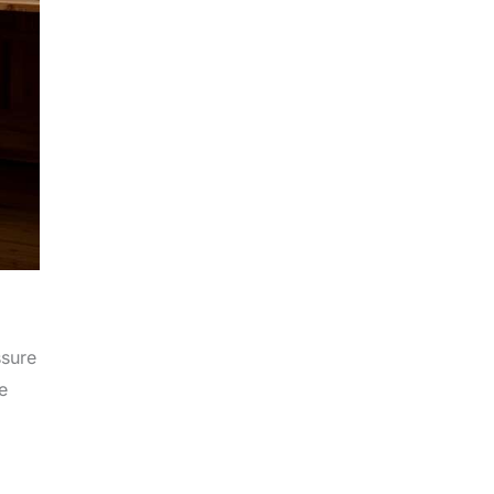
ssure
e