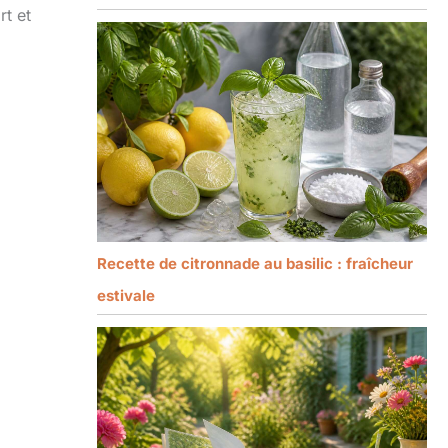
t et
Recette de citronnade au basilic : fraîcheur
estivale