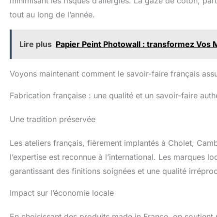
minimisant les risques d’allergies. La gaze de coton, par
tout au long de l’année.
Lire plus
Papier Peint Photowall : transformez Vos 
Voyons maintenant comment le savoir-faire français ass
Fabrication française : une qualité et un savoir-faire aut
Une tradition préservée
Les ateliers français, fièrement implantés à Cholet, Cambr
l’expertise est reconnue à l’international. Les marques l
garantissant des finitions soignées et une qualité irrépro
Impact sur l’économie locale
En choisissant des produits made in France, on soutient