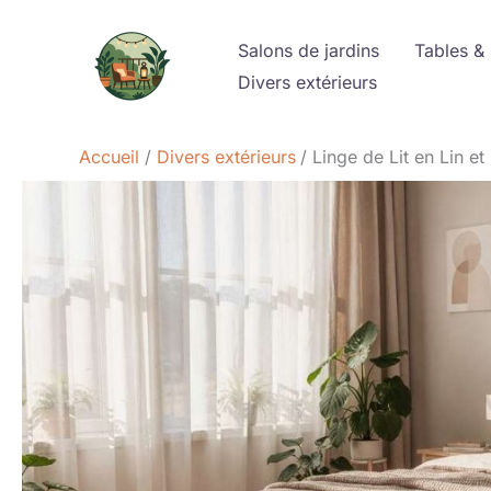
Aller
au
Salons de jardins
Tables &
contenu
Divers extérieurs
Accueil
Divers extérieurs
Linge de Lit en Lin e