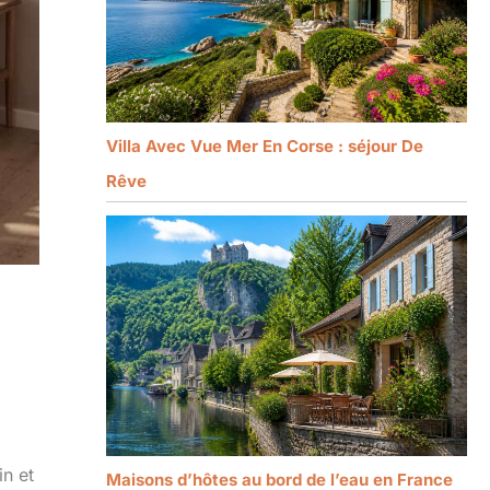
Villa Avec Vue Mer En Corse : séjour De
Rêve
in et
Maisons d’hôtes au bord de l’eau en France