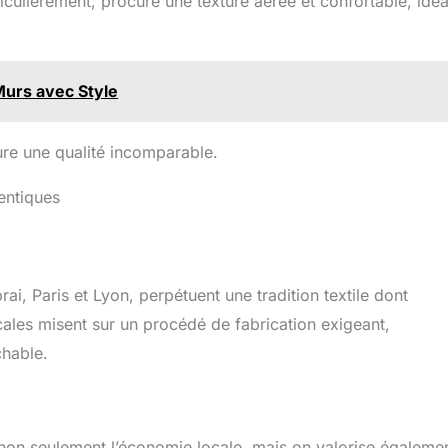
ticulièrement, procure une texture aérée et confortable, idéa
Murs avec Style
ure une qualité incomparable.
hentiques
ai, Paris et Lyon, perpétuent une tradition textile dont
ocales misent sur un procédé de fabrication exigeant,
chable.
 non seulement l’économie locale, mais on valorise égaleme