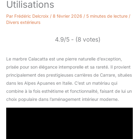
Utilisations
Par
Frédéric Delcroix
/
8 février 2026
/
5 minutes de lecture
/
Divers extérieurs
4.9/5 - (8 votes)
Le marbre Calacatta est une pierre naturelle d’exception,
prisée pour son élégance intemporelle et sa rareté. Il provient
principalement des prestigieuses carrières de Carrare, situées
dans les Alpes Apuanes en Italie. C’est un matériau qui
combine à la fois esthétisme et fonctionnalité, faisant de lui un
choix populaire dans l’aménagement intérieur moderne.