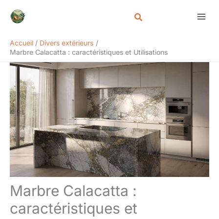
Aller
Rechercher
au
contenu
Accueil
Divers extérieurs
Marbre Calacatta : caractéristiques et Utilisations
Marbre Calacatta :
caractéristiques et