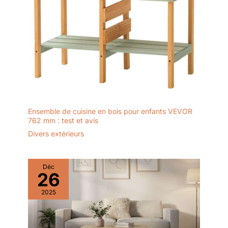
Ensemble de cuisine en bois pour enfants VEVOR
762 mm : test et avis
Divers extérieurs
Déc
26
2025