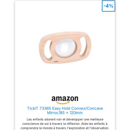
le miroir mural sensoriel est
-4%
fabriqué à partir d'un matériau
acrylique incassable,
garantissant une utilisation sûre
et durable tout en résistant aux
fissures ou aux cassures, ce
qui le rend idéal pour les salles
sensorielles, les aires de jeux
ou les espaces de traitement où
la sécurité et la fiabilité sont
indispensables pour les
utilisateurs de âges.
【Encourage le réfléchissant】 :
Conçu pour stimuler le
raisonnement spatial et
améliorer la conscience de soi,
le miroir sensoriel pour enfant
captive avec des effets
optiques , nourrissant la
créativité et l'émotion pendant
que les enfant explorent
naturellement leur
environnement. Compagnon de
temps sur le ventre : le miroir
TickiT 73365 Easy Hold Convex/Concave
sensoriel à bulles favorise le
Mirror,185 x 120mm
développement des
compétences visuelles et
Les enfants adorent voir et développer une meilleure
motrices grâce à des fonctions
conscience de soi à travers la réflexion. Aide les enfants à
de bulles attrayantes qui
comprendre le monde à travers l'exploration et l'observation.