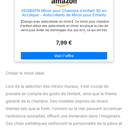
robuste, sans danger pour les
petits explorateurs 5. Meuble
XDGBGFN Miroir pour Chambre d'enfant 3D en
Montessori avec avenir Plus
Acrylique - Autocollants de Miroir pour Enfants
qu'un jouet : plus tard, il peut
avec Planche - Petit Miroir à Suspendre pour
être utilisé comme miroir de
【Design avec autocollants en miroir】Ce miroir pour chambre
Décoration de la Chambre, Chambre à Coucher,
salle de bain, cadre d'art pour
d'enfant utilise des autocollants en miroir acrylique au lieu de
Salle de Bain
enfants ou porte-serviettes – un
verre pour éviter les dommages dus aux bris, ce qui est très
cadeau durable pour naissance,
bien adapté aux enfants 【Installation facile】Le miroir pour
baptême ou premier
enfants est équipé d'une corde de suspension qui peut être
anniversaire
7,99 €
facilement accrochée en quelques étapes simples 【Design
stéréoscopique 3D】Ce miroir pour enfant utilise un design
stéréoscopique 3D, apportant des effets visuels uniques dans
la chambre des enfants Utilisation polyvalente : ce miroir pour
chambre d'enfant convient comme décoration pour chambre
d'enfant, chambre à coucher et salle de bain 【Petit et
exquis】Ce petit miroir à suspendre a un design petit et
Choisir le miroir idéal
exquis, ne prend pas de place et est facile à placer et à
déplacer
Lors de la sélection des miroirs muraux, il est crucial de
prendre en compte les goûts de l’enfant, ainsi que le thème
général de la chambre. Des modèles inspirés de divers
thèmes tels que la forêt, l’univers ou la mer peuvent accentuer
l’ambiance souhaitée, offrant une immersion dans l’imaginaire.
Ces choix esthétiques renforcent la personnalité de la pièce et