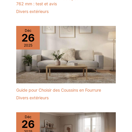
762 mm : test et avis
Divers extérieurs
Déc
26
2025
Guide pour Choisir des Coussins en Fourrure
Divers extérieurs
Déc
26
2025