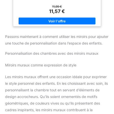
captivent l'attention, soutiennent
L'ensemble offre une bonne préhension et comprend une
les exercices de levage de la
grande face de 83 mm de diamètre. Les grosses poignées
11,99 €
tête pendant le processus de
sont faciles à tenir pour les petites mains Dimensions : 185 x
11,57 €
temps sur le ventre et offrent
120mm (miroir 80mm de diamètre). 12m+
plus de divertissement avec
ses surfaces réfléchissantes
conçues pour encourager
l'exploration sensorielle. Large
utilisation : conçu pour
encourager l'interaction, le
Passons maintenant à comment utiliser les miroirs pour ajouter
miroir sensoriel pour tout-petits
favorise la croissance cognitive
une touche de personnalisation dans l’espace des enfants.
et physique en transformant les
espaces en environnements
Personnalisation des chambres avec des miroirs muraux
d'apprentissage immersifs, ce
qui en fait un ajout précieux aux
crèches, garderies et salles
Miroirs muraux comme expression de style
sensorielles.
Les miroirs muraux offrent une occasion idéale pour exprimer
le style personnel des enfants. En les choisissant avec soin, ils
personnalisent la chambre tout en servant d’éléments de
design accrocheurs. Qu’ils soient ornementés de motifs
géométriques, de couleurs vives ou qu’ils présentent des
cadres inspirants, les miroirs muraux contribuent à la