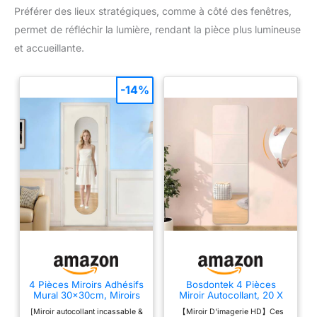
Préférer des lieux stratégiques, comme à côté des fenêtres,
permet de réfléchir la lumière, rendant la pièce plus lumineuse
et accueillante.
-14%
4 Pièces Miroirs Adhésifs
Bosdontek 4 Pièces
Mural 30x30cm, Miroirs
Miroir Autocollant, 20 X
Autocollants Incassables
20 cm Acrylique Miroir
[Miroir autocollant incassable &
【Miroir D'imagerie HD】Ces
en Acrylique, Sécurisés
Adhésif Porte, Miroir