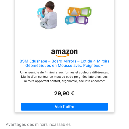
transporter : la taille de ce petit
transporter : la taille de ce petit
miroir est de 16 x 10,5 cm, la
miroir est de 16 x 10,5 cm, la
taille appropriée vous permet
taille appropriée vous permet
de le tenir facilement dans votre
de le tenir facilement dans votre
main, ou de le mettre où vous le
main, ou de le mettre où vous le
souhaitez, léger et portable,
souhaitez, léger et portable,
facile à transporter et à ranger
facile à transporter et à ranger
Film de protection double face :
Film de protection double face :
le film de protection double
le film de protection double
face d'un miroir pour enfant
face d'un miroir pour enfant
peut l'empêcher d'être rayé ou
peut l'empêcher d'être rayé ou
cassé pendant le transport, le
cassé pendant le transport, le
film protecteur doit être retiré
film protecteur doit être retiré
avant utilisation. Veuillez noter
avant utilisation. Veuillez noter
BSM Edushape – Board Mirrors – Lot de 4 Miroirs
qu'il n'y a pas d'adhésif au dos
qu'il n'y a pas d'adhésif au dos
Géométriques en Mousse avec Poignées –
du miroir Utilisation polyvalente
du miroir Utilisation polyvalente
Triangle, Carré, Rectangle, Cercle – Jouet Éveil
: que ce soit pour le coiffage, le
: que ce soit pour le coiffage, le
Un ensemble de 4 miroirs aux formes et couleurs différentes.
Conscience de Soi et Reconnaissance des
toilettage ou la décoration
toilettage ou la décoration
Munis d'un contour en mousse et de poignées latérales, ces
Formes Dès 12 Mois
intérieure, le miroir pour enfant
intérieure, le miroir pour enfant
miroirs apportent confort, ergonomie, sécurité et confort
est polyvalent ; vous pouvez
est polyvalent ; vous pouvez
d'utilisation. Développe : capacités motrices et sensorielles,
l'utiliser pour vos projets de
l'utiliser pour vos projets de
coordination, reconnaissance des formes et des couleurs
bricolage, activités artisanales,
bricolage, activités artisanales,
29,90 €
Contenu : 4 miroirs Dès 12 mois
ou même comme éléments
ou même comme éléments
décoratifs dans votre maison ou
décoratifs dans votre maison ou
votre bureau
votre bureau
Avantages des miroirs incassables