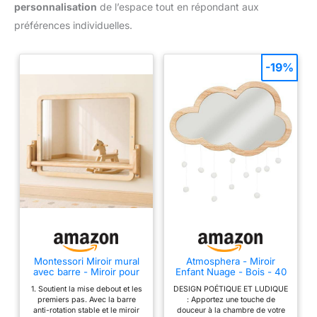
personnalisation
de l’espace tout en répondant aux
préférences individuelles.
-19%
Montessori Miroir mural
Atmosphera - Miroir
avec barre - Miroir pour
Enfant Nuage - Bois - 40
bébé réglable en hauteur
x 36 cm - avec Pompons
1. Soutient la mise debout et les
DESIGN POÉTIQUE ET LUDIQUE
- Pour apprendre à se
- Décoration Murale pour
premiers pas. Avec la barre
: Apportez une touche de
lever et à marcher -
Chambre
anti-rotation stable et le miroir
douceur à la chambre de votre
Miroir mural sûr avec