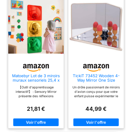
Matoebyr Lot de 3 miroirs
TickiT 73452 Wooden 4-
muraux sensoriels 25,4 x
Way Mirror One Size
25,4 cm
【Outil d'apprentissage
Un drôle passionnant de miroirs
interactif】 : Sensory Mirror
d'avion conçu pour que votre
présente des réflexions
enfant puisse expérimenter le
déformées intrigantes qui
réflexion Les objets sont
suscitent la joies et la curiosité,
reflétés vers l'avant et vers
21,81 €
44,99 €
permettant aux enfant
l'arrière à l'infini Votre enfant
d'explorer des expériences
adorera utiliser les miroirs dans
sensorielles tout en soutenant
le jeu imaginatif Dimensions (H
subtilement leur développement
x L x l) : 30 x 45,7 x 23,8 cm.
cognitif pendant les séances de
actives. Design sûr et robuste :