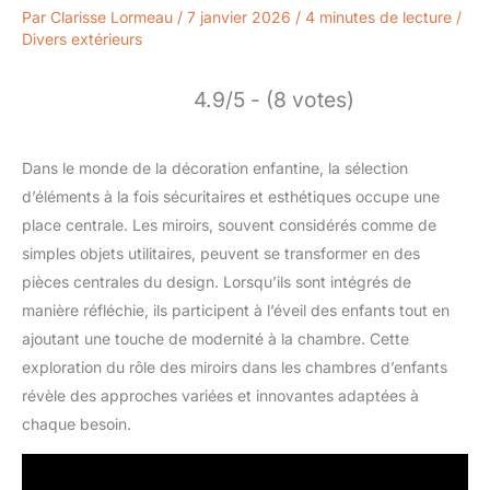
Par
Clarisse Lormeau
/
7 janvier 2026
/
4 minutes de lecture
/
Divers extérieurs
4.9/5 - (8 votes)
Dans le monde de la décoration enfantine, la sélection
d’éléments à la fois sécuritaires et esthétiques occupe une
place centrale. Les miroirs, souvent considérés comme de
simples objets utilitaires, peuvent se transformer en des
pièces centrales du design. Lorsqu’ils sont intégrés de
manière réfléchie, ils participent à l’éveil des enfants tout en
ajoutant une touche de modernité à la chambre. Cette
exploration du rôle des miroirs dans les chambres d’enfants
révèle des approches variées et innovantes adaptées à
chaque besoin.