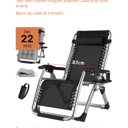
Test des chaises longues pliables Casaria en bois
acacia
Bains de soleil et transats
Déc
22
2025