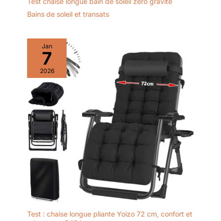
Test chaise longue bain de soleil zéro gravité
Bains de soleil et transats
Jan
7
2026
Test : chaise longue pliante Yoizo 72 cm, confort et