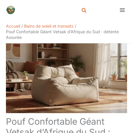
Aller
Rechercher
au
contenu
Accueil
Bains de soleil et transats
Pouf Confortable Géant Vetsak d’Afrique du Sud : détente
Assurée
Pouf Confortable Géant
Vetsak d’Afrique du Sud :