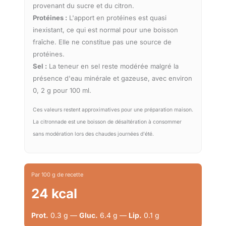
provenant du sucre et du citron.
Protéines :
L'apport en protéines est quasi
inexistant, ce qui est normal pour une boisson
fraîche. Elle ne constitue pas une source de
protéines.
Sel :
La teneur en sel reste modérée malgré la
présence d'eau minérale et gazeuse, avec environ
0, 2 g pour 100 ml.
Ces valeurs restent approximatives pour une préparation maison.
La citronnade est une boisson de désaltération à consommer
sans modération lors des chaudes journées d'été.
Par 100 g de recette
24 kcal
Prot.
0.3 g —
Gluc.
6.4 g —
Lip.
0.1 g