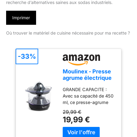
recherche d’alternatives saines aux sodas industriels.
Imprimer
Où trouver le matériel de cuisine nécessaire pour ma recette ?
-33%
Moulinex - Presse
agrume électrique
Ultra Compact
GRANDE CAPACITE :
Double rotation
Avec sa capacité de 450
0.45 L
ml, ce presse-agrume
produit suffisamment de
29,99 €
jus pour remplir plusieurs
19,99 €
verres AUTO ON/OFF : Il
suffit d'appuyer sur le
cône pour que le