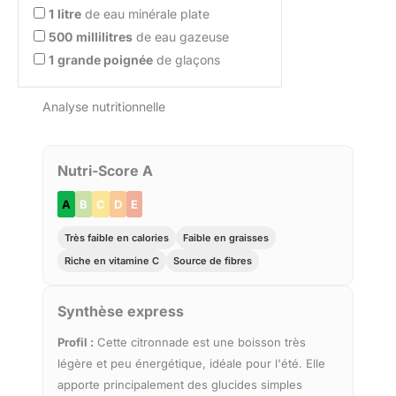
1
litre
de eau minérale plate
500
millilitres
de eau gazeuse
1
grande poignée
de glaçons
Analyse nutritionnelle
Nutri-Score A
A
B
C
D
E
Très faible en calories
Faible en graisses
Riche en vitamine C
Source de fibres
Synthèse express
Profil :
Cette citronnade est une boisson très
légère et peu énergétique, idéale pour l'été. Elle
apporte principalement des glucides simples