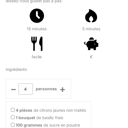
laissez-vous guider pas à pas.
15 minutes
5 minutes
facile
€
Ingrédients
–
+
personnes
4
pièces
de citrons jaunes non traités
1
bouquet
de basilic frais
100
grammes
de sucre en poudre