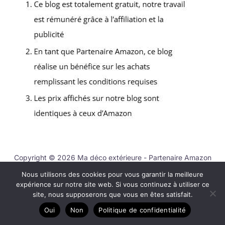
Copyright © 2026 Ma déco extérieure - Partenaire Amazon
Nous utilisons des cookies pour vous garantir la meilleure
A propos
expérience sur notre site web. Si vous continuez à utiliser ce
Contact
site, nous supposerons que vous en êtes satisfait.
Plan du site
Oui
Non
Politique de confidentialité
Mentions légales