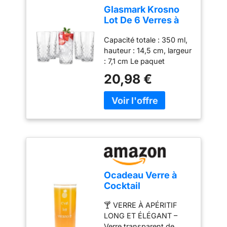
Glasmark Krosno
Lot De 6 Verres à
Eau Boire En Verre
Capacité totale : 350 ml,
Highball Verres à
hauteur : 14,5 cm, largeur
Cocktail De Forme
: 7,1 cm Le paquet
Classique
contient 6 morceaux de
Résistants Au
20,98 €
verre pour boissons
Lave-Vaisselle
hautes avec motif poncé
Transparents Avec
Fabriqué en UE Haute
Effet Cristallin 6 x
qualité Lavable en
300 ml
machine
Ocadeau Verre à
Cocktail
personnalisé avec
🍸 VERRE À APÉRITIF
Gravure – Verre
LONG ET ÉLÉGANT –
Long Drink Highball
Verre transparent de