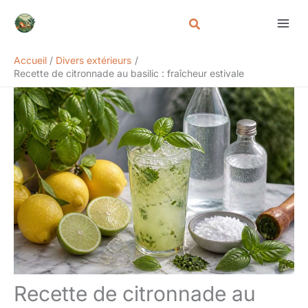
Aller
Rechercher
au
contenu
Accueil
Divers extérieurs
Recette de citronnade au basilic : fraîcheur estivale
Recette de citronnade au