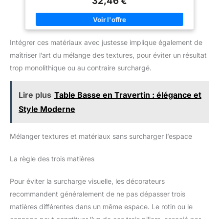
32,46 €
lustre est allumé, l'abat-jour tressé crée un fascinant jeu
d'ombre et de lumière sur votre plafond et mur Grâce à son
design original, cette lampe suspendue constitue un atout dans
chaque pièce, que ce soit dans la cuisine, le salon ou la salle à
manger, au-dessus de la table à manger, dans la chambre à
Intégrer ces matériaux avec justesse implique également de
coucher Convient à toute ampoule équipée d'un culot E27, 60
watts maximum par douille. L'ampoule à filament LED n'est pas
maîtriser l’art du mélange des textures, pour éviter un résultat
incluse à la livraison.
trop monolithique ou au contraire surchargé.
Lire plus
Table Basse en Travertin : élégance et
Style Moderne
Mélanger textures et matériaux sans surcharger l’espace
La règle des trois matières
Pour éviter la surcharge visuelle, les décorateurs
recommandent généralement de ne pas dépasser trois
matières différentes dans un même espace. Le rotin ou le