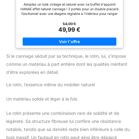
facilitant le nettoyage. Le
dimensions facilitent les
Adoptez un look vintage et naturel avec ce buffet d'appoint
montage est simple grâce aux
changements fréquents, offrant
HANAE effet naturel cannage ! 2 portes pour un double placard
instructions et aux pièces
une organisation dynamique.
fonctionnel avec une étagère réglable à l'intérieur pour ranger
numérotées et le kit anti-
Son poids léger rend ses
vos affaires à l'abri des regards Un format compact qui
basculement sécurise le tout
déplacements simples. Ses
s'adaptera à la pièce de votre choix Structure stable et robuste
54,99 €
charnières réglables permettent
en panneaux de particules de bois Dimensions globales :
49,99 €
un réglage des portes optimal.
Longueur 70 x largeur 30 x Hauteur 81 cm
Si le cannage séduit par sa technique, le rotin, lui, s’impose
comme un matériau à part entière dont les qualités méritent
d’être explorées en détail.
Le rotin, l’essence même du mobilier naturel
Un matériau solide et léger à la fois
Le rotin présente une combinaison rare de solidité et de
légèreté. Sa structure fibreuse lui confère une résistance
notable, tandis que sa densité reste bien inférieure à celle du
bois massif. Un fauteuil en rotin peut ainsi être déplacé