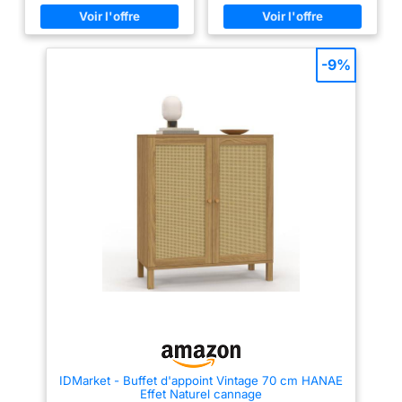
ressourçant pour le corps et
manger ou une chambre.
l’esprit 【BEAUCOUP DE
Polyvalence : Ce buffet est un
RANGEMENTS】Gardez votre
meuble de rangement de taille
maison bien organisée avec ce
compacte, ce qui le rend idéal
meuble de rangement. Le
pour une utilisation dans de
-9%
dessus permet de poser vos
nombreux espaces différents,
décos préférées, 2 tiroirs
tels que la chambre à coucher,
permettent de ranger linge ou
l'entrée, le salon ou la salle à
ustensiles de cuisine, le
manger. Il peut également être
placard en bas stocke vos
utilisé dans la salle de bain.
articles de grande taille
Rangement spacieux : Ce buffet
【POLYVALENT】Qu’il vous
à deux portes dispose de deux
serve de bar dans le salon, de
planches spacieuses, qui
buffet dans la salle à manger,
offrent un espace de rangement
de meuble de rangement dans
généreux. Il peut accueillir des
l’entrée ou de commode dans la
vêtements, des accessoires,
chambre, ce meuble allie style
des livres ou tout autre objet.
et rangement dans n'importe
Design élégant : Ce buffet
quel pièce 【RANGEMENT
combine le bois d'eucalyptus
PERSONNALISABLE, CÂBLES
clair et chaleureux avec le
BIEN RANGÉS】Derrière les
cannage, ce qui lui donne un
portes, une étagère réglable
design raffiné et élégant. Le
permet de ranger la vaisselle et
bois d'eucalyptus apporte une
les ustensiles de différentes
touche de douceur à l'intérieur,
tailles. 2 ouvertures permettent
tandis que le cannage ajoute
de passer les câbles pour un
une touche de modernité et de
aspect net 【NETTOYAGE ET
sophistication. Flexibilité
MONTAGE FACILES】Les pieds
d'aménagement : Le buffet
IDMarket - Buffet d'appoint Vintage 70 cm HANAE
de 15 cm de haut permettent à
cannage et bois est aussi très
Effet Naturel cannage
l'aspirateur de passer dessous,
flexible d'aménagement. Ses