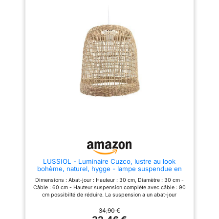
câble réglable. LÉGÈRE ET
table ou dans votre pièce.
FACILE À INSTALLER : Sa
GRAND DIAMÈTRE POUR UN
conception alliant une structure
BEL EFFET VISUEL : Avec ses D
en métal et un abat-jour en
69,5 x H 69,5 cm, elle devient
papier en fait un luminaire très
une pièce maîtresse, parfaite
léger, simplifiant sa fixation au
pour habiller de grands
plafond en toute sécurité.
volumes comme un salon ou une
FORMAT GÉNÉREUX POUR VOS
salle à manger.
PIÈCES DE VIE : Avec son
PERSONNALISEZ VOTRE
diamètre de 58 cm, cette
ÉCLAIRAGE : Douille E27
suspension devient un élément
standard pour choisir l'ampoule
central qui habille l'espace de
(40W max, non incluse) créant
votre salon ou de votre salle à
l'ambiance lumineuse
manger. ATMOSPHERA,
souhaitée. ATMOSPHERA,
CRÉATEUR D'INTÉRIEUR :
CRÉATEUR D'INTÉRIEUR :
Convaincue que la décoration
Convaincue que la décoration
transforme le quotidien, la
transforme le quotidien, la
marque propose des meubles
marque propose des meubles
tendance et des objets déco
tendance et des objets déco
accessibles, pour que votre
accessibles, pour que votre
intérieur prenne toute sa valeur !
intérieur prenne toute sa valeur !
LUSSIOL - Luminaire Cuzco, lustre au look
bohème, naturel, hygge - lampe suspendue en
rotin tressé naturel, câble blanc, douille E27, Ø 30
Dimensions : Abat-jour : Hauteur : 30 cm, Diamètre : 30 cm -
cm - possibilité ampoule LED -
Câble : 60 cm - Hauteur suspension complète avec câble : 90
cm possibilté de réduire. La suspension a un abat-jour
décoratif, tressé à la main en rotin aux couleurs naturelles. Il
s'inscrit parfaitement dans les tendances contemporaines,
34,90 €
naturel, bohème, hygge, bien-être et bord de mer Lorsque le