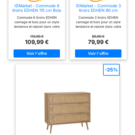
IDMarket - Commode 6
IDMarket - Commode 3
tiroirs EDHEN 115 cm Bois
tiroirs EDHEN 80 cm
et cannage
cannage Coloris Bois
Commode 6 tiroirs EDHEN
Commode 3 tiroirs EDHEN
cannage et bois pour un style
cannage et bois pour un style
tendance et naturel dans votre
tendance et naturel dans votre
intérieur Grands espaces de
intérieur Espace de rangement
rangement pour garder textiles
optimal pour garder textiles et
119,99 €
89,99 €
et autres affaires à l'abri de la
autres affaires à l'abri de la
109,99 €
79,99 €
poussière Son coloris bois et
poussière Son coloris bois et
ses façades en cannage
ses façades en cannage naturel
illumineront votre chambre à
illumineront votre chambre à
coucher Stable et robuste,
coucher Stable et robuste,
structure en panneaux de
structure en panneaux de
particules et tiroirs en cannage
particules + MDF et tiroirs en
-25%
Dimensions globales : L. 115 x l.
cannage naturel Dimensions
40 x H. 80 cm - Hauteur des
globales : L. 80 x l. 40 x H. 80
pieds : 17.5 cm
cm - Hauteur des pieds : 17,5
cm