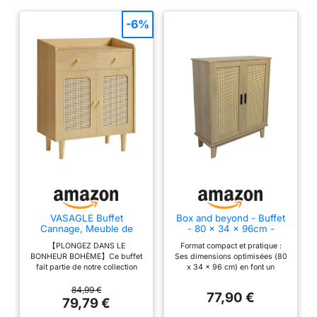
-6%
VASAGLE Buffet
Box and beyond - Buffet
Cannage, Meuble de
- 80 x 34 x 96cm -
Rangement, Placard avec
Cannage, Bois - 2 Portes
【PLONGEZ DANS LE
Format compact et pratique :
Portes et Tiroirs en Rotin,
- Rangement Élégant et
BONHEUR BOHÈME】Ce buffet
Ses dimensions optimisées (80
Étagère Réglable, Style
Pratique - Salon, Salle à
fait partie de notre collection
x 34 x 96 cm) en font un
Bohème, pour Salle à
Manger, Cuisine - Style
VASAGLE BOHOVEN, il mêle
meuble polyvalent, parfait pour
Manger, Salon, Beige
Naturel et Bohème
teinte naturelle, pieds en bois
les petits espaces. Il trouve
84,99 €
Chêne
77,90 €
massif et élément tissé, afin de
facilement sa place dans une
79,79 €
créer un havre de paix
entrée, un salon, une salle à