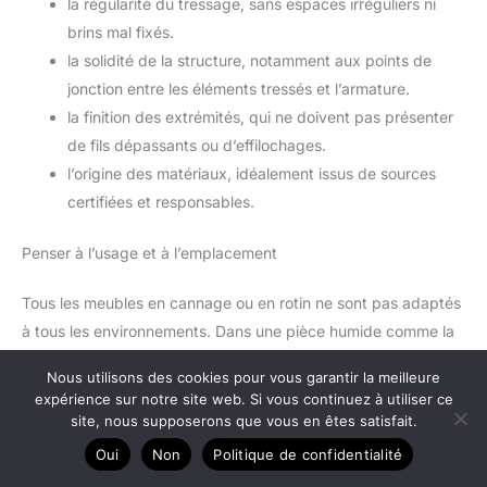
la régularité du tressage, sans espaces irréguliers ni
brins mal fixés.
la solidité de la structure, notamment aux points de
jonction entre les éléments tressés et l’armature.
la finition des extrémités, qui ne doivent pas présenter
de fils dépassants ou d’effilochages.
l’origine des matériaux, idéalement issus de sources
certifiées et responsables.
Penser à l’usage et à l’emplacement
Tous les meubles en cannage ou en rotin ne sont pas adaptés
à tous les environnements. Dans une pièce humide comme la
salle de bain, il faudra opter pour des matériaux traités ou des
Nous utilisons des cookies pour vous garantir la meilleure
alternatives synthétiques imitant le rotin. En revanche, pour un
expérience sur notre site web. Si vous continuez à utiliser ce
salon ou une chambre bien ventilés, le rotin naturel et le
site, nous supposerons que vous en êtes satisfait.
cannage se comportent très bien dans le temps, à condition
Oui
Non
Politique de confidentialité
de respecter quelques règles d’entretien.