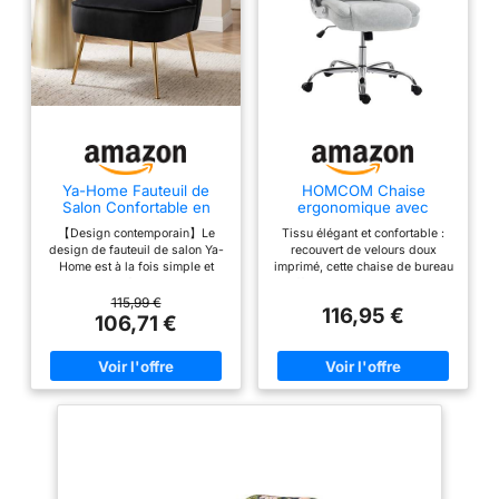
Ya-Home Fauteuil de
HOMCOM Chaise
Salon Confortable en
ergonomique avec
Velours avec Pieds
accoudoirs rembourrés
【Design contemporain】Le
Tissu élégant et confortable :
Dorés, Noir
rabattables Crème
design de fauteuil de salon Ya-
recouvert de velours doux
Home est à la fois simple et
imprimé, cette chaise de bureau
sophistiquée. Le dossier
offre une sensation lisse et
incurvé est imprimé de lignes
accueillante pour un maximum
115,99 €
116,95 €
minimalistes, et le coussin
de confort. Le motif imprimé
106,71 €
moelleux de 17 cm d'épaisseur,
discret ajoute de la profondeur
associé aux pieds dorés, reflète
visuelle et de l'élégance,
le luxe et l'élégance. Cette
mettant en valeur le style
chaise de coiffeuse apportera
d'étude ou de bureau à
un style rétro à votre domile.
domicile. Support ergonomique
【Coussins épais et doux 】Ce
: ce fauteuil de bureau est doté
fauteuil coiffeuse est fabriqué
d'une assise avec ressorts
de manière exquise, le coussin
ensachés et mousse haute
est fait à la main. Le coussin
résilience qui offre un soutien
souple de 17 cm d'épaisseur est
stable et élastique, résistant à la