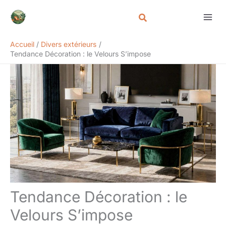
Aller
Rechercher
au
contenu
Accueil
Divers extérieurs
Tendance Décoration : le Velours S’impose
Tendance Décoration : le
Velours S’impose