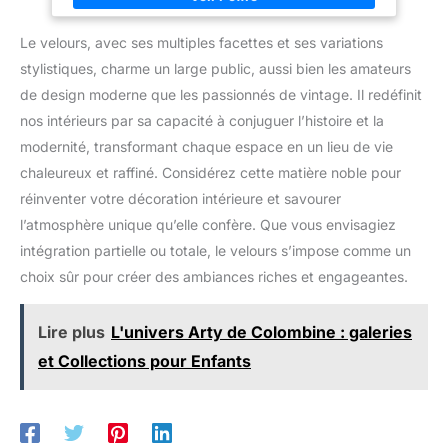
réglage en hauteur pour
espace de travail
s'adapter facilement aux
activités quotidiennes. Structure
Le velours, avec ses multiples facettes et ses variations
solide et facile à monter : base
en acier robuste, levage certifié
stylistiques, charme un large public, aussi bien les amateurs
SGS, supporte jusqu'à 120 kg.
de design moderne que les passionnés de vintage. Il redéfinit
Montage rapide grâce à des
instructions détaillées et des
nos intérieurs par sa capacité à conjuguer l’histoire et la
pièces étiquetées.
modernité, transformant chaque espace en un lieu de vie
chaleureux et raffiné. Considérez cette matière noble pour
réinventer votre décoration intérieure et savourer
l’atmosphère unique qu’elle confère. Que vous envisagiez
intégration partielle ou totale, le velours s’impose comme un
choix sûr pour créer des ambiances riches et engageantes.
Lire plus
L'univers Arty de Colombine : galeries
et Collections pour Enfants