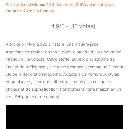
Par
Frédéric Delcroix
/
29 décembre 2025
/
5 minutes de
lecture
/
Divers extérieurs
4.9/5 - (10 votes)
Alors que l’hiver 2025 s’installe, une matière jadis
traditionnelle revient en force dans le monde de la décoration
intérieure : le velours. Cette étoffe, autrefois synonyme de
luxe et de raffinement, s’impose désormais comme un élément
clé de la décoration moderne. Adapté à de nombreux styles
et ambiances, le velours offre une combinaison unique de
chaleur et de sophistication, transformant notre maison en un
lieu d’élégance et de confort.