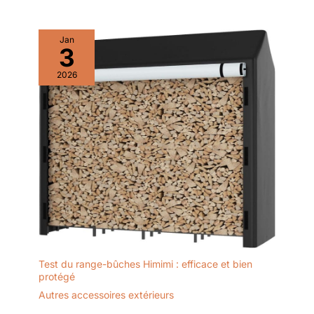
Jan
3
2026
Test du range-bûches Himimi : efficace et bien
protégé
Autres accessoires extérieurs