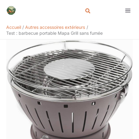
Aller
Rechercher
au
contenu
Accueil
Autres accessoires extérieurs
Test : barbecue portable Mapa Grill sans fumée