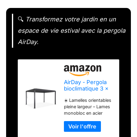
🔍
Transformez votre jardin en un
espace de vie estival avec la pergola
AirDay.
AirDay - Pergola
bioclimatique 3 x
4 m - Tonnelle
☀️ Lamelles orientables
autoportante de
pleine largeur – Lames
Jardin avec Lames
monobloc en acier
orientables Pleine
galvanisé
Largeur, Structure
thermolaquées,
Aluminium
inclinables 0 à 70 ° à
Anthracite, abri