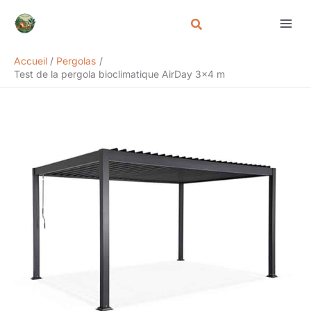
Aller
Rechercher
au
contenu
Accueil
Pergolas
Test de la pergola bioclimatique AirDay 3×4 m