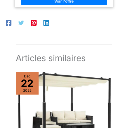
AirDay basée en
intempéries. Légère pour
France pour un suivi
faciliter l’installation, elle
garantit une excellente tenue
sans faille.
dans le temps. Les lames en
acier renforcent la solidité de
l’ensemble tout en apportant une
finition élégante et
contemporaine à votre extérieur.
【 SAV FRANÇAIS 】Achetez en
toute confiance grâce à notre
service après-vente 100 %
français. Nos équipes basées
en France vous accompagnent
Articles similaires
avant, pendant et après votre
achat : conseils, assistance au
montage et support technique
réactif. Un accompagnement
Déc
fiable et professionnel,
22
essentiel pour un projet pergola
réussi et sans stress.
2025