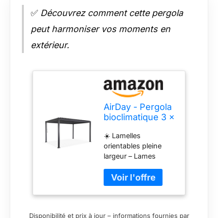
✅
Découvrez comment cette pergola
peut harmoniser vos moments en
extérieur.
AirDay - Pergola
bioclimatique 3 x
4 m - Tonnelle
☀️ Lamelles
autoportante de
orientables pleine
Jardin avec
largeur – Lames
Lames
monobloc en acier
orientables
galvanisé
Pleine Largeur,
thermolaquées,
Structure
inclinables 0 à 70 ° à
Aluminium
l'aide de la manivelle :
Anthracite, abri
Disponibilité et prix à jour – informations fournies par
dosez ombre, lumière