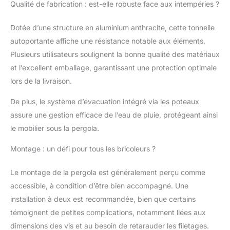
Qualité de fabrication : est-elle robuste face aux intempéries ?
toujours au sec. ❾
Surface optimisée
Dotée d’une structure en aluminium anthracite, cette tonnelle
12m2 – Encombrement
autoportante affiche une résistance notable aux éléments.
au sol 405 x 305 cm,
hauteur de passage
Plusieurs utilisateurs soulignent la bonne qualité des matériaux
206 cm : accueille
et l’excellent emballage, garantissant une protection optimale
confortablement vos
lors de la livraison.
convives sans alourdir
l’espace extérieur. ⚙️
De plus, le système d’évacuation intégré via les poteaux
Montage rapide &
assure une gestion efficace de l’eau de pluie, protégeant ainsi
packaging malin – Kit
le mobilier sous la pergola.
prêt-à-poser livré en 4
colis, pièces
Montage : un défi pour tous les bricoleurs ?
numérotées, notice
illustrée ; comptez ± 2
h à 4 personnes pour
Le montage de la pergola est généralement perçu comme
l’installation. 🔩
accessible, à condition d’être bien accompagné. Une
Quincaillerie premium –
installation à deux est recommandée, bien que certains
Visserie inox fournie +
témoignent de petites complications, notamment liées aux
chevilles d’ancrage au
dimensions des vis et au besoin de retarauder les filetages.
sol fournies;