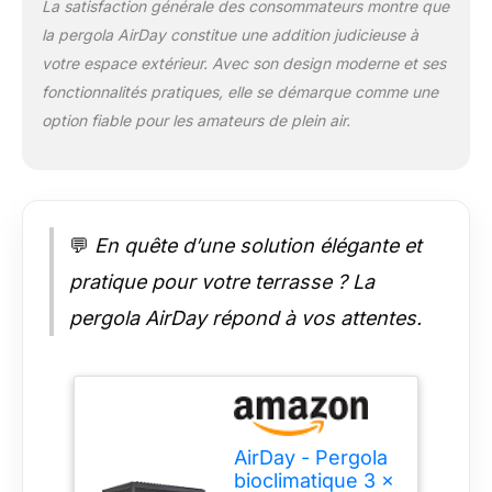
La satisfaction générale des consommateurs montre que
mobilier toujours au
la pergola AirDay constitue une addition judicieuse à
sec. ❾ Surface
optimisée 12m2 –
votre espace extérieur. Avec son design moderne et ses
Encombrement au
fonctionnalités pratiques, elle se démarque comme une
sol 405 x 305 cm,
option fiable pour les amateurs de plein air.
hauteur de passage
206 cm : accueille
confortablement vos
convives sans
alourdir l’espace
💬
En quête d’une solution élégante et
extérieur. ⚙️ Montage
rapide & packaging
pratique pour votre terrasse ? La
malin – Kit prêt-à-
poser livré en 4 colis,
pergola AirDay répond à vos attentes.
pièces numérotées,
notice illustrée ;
comptez ± 2 h à 4
personnes pour
l’installation. 🔩
Quincaillerie premium
AirDay - Pergola
– Visserie inox
bioclimatique 3 x