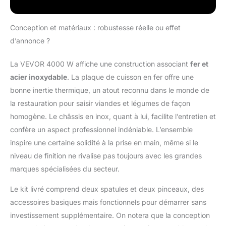
Conception et matériaux : robustesse réelle ou effet
d’annonce ?
La VEVOR 4000 W affiche une construction associant
fer et
acier inoxydable
. La plaque de cuisson en fer offre une
bonne inertie thermique, un atout reconnu dans le monde de
la restauration pour saisir viandes et légumes de façon
homogène. Le châssis en inox, quant à lui, facilite l’entretien et
confère un aspect professionnel indéniable. L’ensemble
inspire une certaine solidité à la prise en main, même si le
niveau de finition ne rivalise pas toujours avec les grandes
marques spécialisées du secteur.
Le kit livré comprend deux spatules et deux pinceaux, des
accessoires basiques mais fonctionnels pour démarrer sans
investissement supplémentaire. On notera que la conception