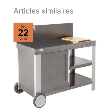
famille. Sa conception robuste
avec finition noire effet fonte
assure une excellente diffusion
Articles similaires
de la chaleur pour une cuisson
homogène et savoureuse.
Déc
22
2025