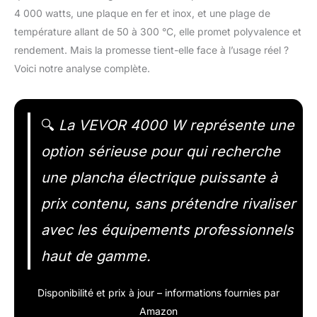
4 000 watts, une plaque en fer et inox, et une plage de
température allant de 50 à 300 °C, elle promet polyvalence et
rendement. Mais la promesse tient-elle face à l’usage réel ?
Voici notre analyse complète.
🔍
La VEVOR 4000 W représente une
option sérieuse pour qui recherche
une plancha électrique puissante à
prix contenu, sans prétendre rivaliser
avec les équipements professionnels
haut de gamme.
Disponibilité et prix à jour – informations fournies par
Amazon