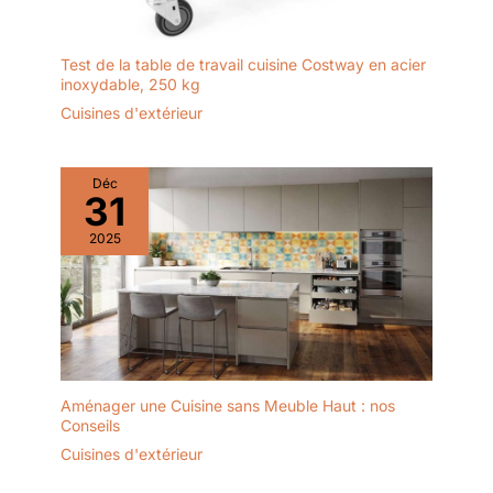
Test de la table de travail cuisine Costway en acier
inoxydable, 250 kg
Cuisines d'extérieur
Déc
31
2025
Aménager une Cuisine sans Meuble Haut : nos
Conseils
Cuisines d'extérieur