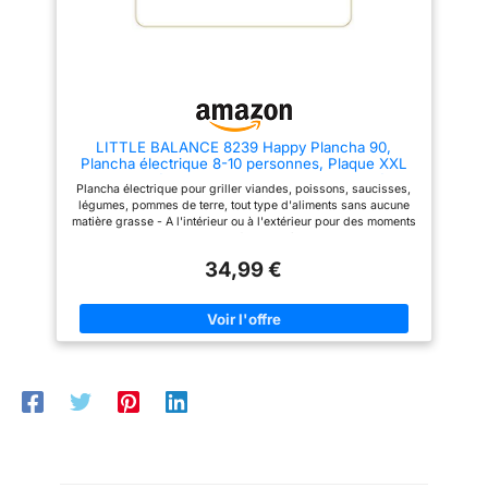
de cuisson adaptées. Parfaite
comme plaque grill, plancha
barbecue, plaque de cuisson
viande, poisson, légumes et
accessoires BBQ. FACILE À
UTILISER ET À NETTOYER :
Surface pratique avec rigoles
de cuisson pour une meilleure
évacuation des jus et graisses.
LITTLE BALANCE 8239 Happy Plancha 90,
Idéale pour une cuisson simple
Plancha électrique 8-10 personnes, Plaque XXL
et savoureuse au quotidien.
anti-adhésive, Tout aliment, 2000W, Noir/I
Plaque Grill Réversible 40 x 30
Plancha électrique pour griller viandes, poissons, saucisses,
cm – Pour des grillades
légumes, pommes de terre, tout type d'aliments sans aucune
parfaites au quotidien Cette
matière grasse - A l'intérieur ou à l'extérieur pour des moments
plaque de cuisson grill
conviviaux entre amis ou en famille Très grande plaque de
réversible 2 en 1 est idéale pour
cuisson XXL 90 x 23 cm : Idéal pour 8 à 10 personnes -
préparer facilement viandes,
34,99 €
Revêtement en fonte d'aluminium anti-adhésif, qui n'attache
poissons, légumes, burgers,
pas Récupération des graisses grâce à son bac à jus,
saucisses, œufs ou pancakes.
amovible - Compatible lave-vaisselle Thermostat réglable
Le côté rainuré permet d’obtenir
thermostatique : 5 positions jusqu'à 240 ° C : réglez et adaptez
un véritable effet grill avec de
la température de cuisson de votre Happy Plancha en fonction
belles marques de cuisson,
de vos plats et de vos goûts Temps de chauffe de l'appareil
tandis que la face lisse convient
rapide (moins de 5 min) - Puissance 2000 W - Position Arrêt -
parfaitement aux petits-
Voyant lumineux de contrôle 2 poignées isolantes pour
déjeuners, crêpes, bacon ou
déplacer facilement et en toute sécurité votre Happy Plancha,
aliments délicats. Grâce à sa
sans brûlures - 4 pieds anti-dérapants pour une parfaite
grande surface de cuisson de
stabilité sur la table, sans aucun risque de chute
40 x 30 cm, vous pouvez
cuisiner plusieurs aliments
simultanément pour toute la