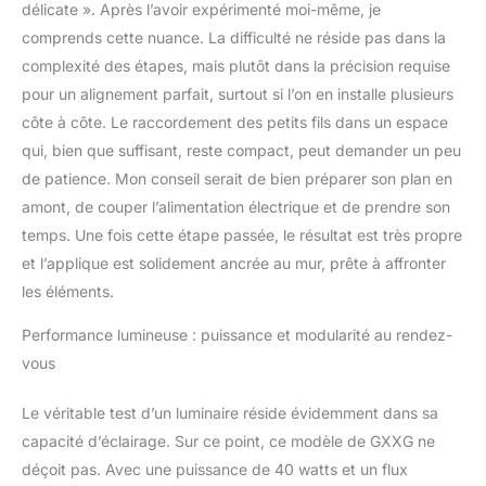
délicate ». Après l’avoir expérimenté moi-même, je
intégrées de haute
comprends cette nuance. La difficulté ne réside pas dans la
qualité, pas besoin
complexité des étapes, mais plutôt dans la précision requise
d'acheter d'ampoules
supplémentaires,
pour un alignement parfait, surtout si l’on en installe plusieurs
économisez de l'argent
côte à côte. Le raccordement des petits fils dans un espace
et du temps, durée de vie
qui, bien que suffisant, reste compact, peut demander un peu
allant jusqu'à 50 000
de patience. Mon conseil serait de bien préparer son plan en
heures, bien au - delà
des ampoules
amont, de couper l’alimentation électrique et de prendre son
traditionnelles, ce qui
temps. Une fois cette étape passée, le résultat est très propre
signifie que vous
et l’applique est solidement ancrée au mur, prête à affronter
profiterez d'un éclairage
les éléments.
stable et durable
pendant longtemps
Performance lumineuse : puissance et modularité au rendez-
Largement applicable:
vous
Cette lampe murale
pivotante a un design
moderne et élégant. Peut
Le véritable test d’un luminaire réside évidemment dans sa
être utilisé pour garage,
capacité d’éclairage. Sur ce point, ce modèle de GXXG ne
terrasse, Cour, jardin,
déçoit pas. Avec une puissance de 40 watts et un flux
porche, barbecue