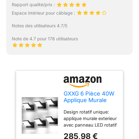
Rapport qualité/prix :
Espace intérieur pour câblage :
Notes des utilisateurs 4.7/5
Note de 4.7 pour 178 utilisateurs
GXXG 6 Pièce 40W
Applique Murale
Extérieure 4000Lm
Design rotatif unique:
Noir Applique
applique murale exterieur
Exterieur avec
avec panneau LED rotatif
panneau LED
à 350°. Vous pouvez
pivotant à 350°
285,98 €
ajuster l'angle d'éclairage