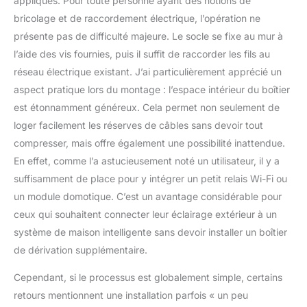
appliques. Pour toute personne ayant des notions de
neige. Idéal pour une
bricolage et de raccordement électrique, l’opération ne
installation intérieure et
extérieure, adapté à
présente pas de difficulté majeure. Le socle se fixe au mur à
différents styles de
l’aide des vis fournies, puis il suffit de raccorder les fils au
décoration. Facilité
réseau électrique existant. J’ai particulièrement apprécié un
d'installation: Appliques
aspect pratique lors du montage : l’espace intérieur du boîtier
murales interieur est
conçu selon les normes
est étonnamment généreux. Cela permet non seulement de
européennes
loger facilement les réserves de câbles sans devoir tout
d'installation. Livré avec
compresser, mais offre également une possibilité inattendue.
des instructions
En effet, comme l’a astucieusement noté un utilisateur, il y a
d'installation détaillées,
vous pouvez facilement
suffisamment de place pour y intégrer un petit relais Wi-Fi ou
l'installer correctement.
un module domotique. C’est un avantage considérable pour
(installation
ceux qui souhaitent connecter leur éclairage extérieur à un
recommandée par un
système de maison intelligente sans devoir installer un boîtier
électricien professionnel)
Projecteur exterieur
de dérivation supplémentaire.
commercial efficace et
Cependant, si le processus est globalement simple, certains
économe en énergie
réduit les coûts de
retours mentionnent une installation parfois « un peu
remplacement: LED