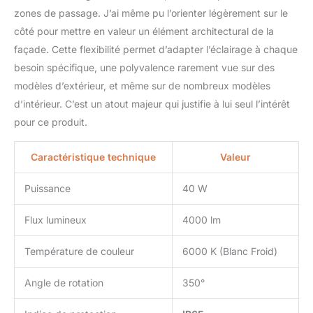
acrylique. (Les lampes
zones de passage. J’ai même pu l’orienter légèrement sur le
murales ne peuvent pas
côté pour mettre en valeur un élément architectural de la
dimmbar) L'applique
murale intérieur 6000k
façade. Cette flexibilité permet d’adapter l’éclairage à chaque
Blanc Froid vous offre
besoin spécifique, une polyvalence rarement vue sur des
une ambiance cosy et
modèles d’extérieur, et même sur de nombreux modèles
romantique tout en étant
d’intérieur. C’est un atout majeur qui justifie à lui seul l’intérêt
esthétiquement agréable
sans déranger vos
pour ce produit.
voisins.
Caractéristique technique
Valeur
Puissance
40 W
Flux lumineux
4000 lm
Température de couleur
6000 K (Blanc Froid)
Angle de rotation
350°