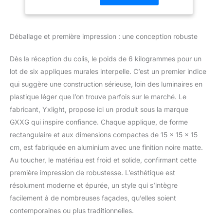
Applique Intérieur
puissant ou un éclairage
étanche IP65
indirect confortable. Ultra
haute luminosité: 40
Déballage et première impression : une conception robuste
Watts applique extérieur
LED, 108 perles LED
Dès la réception du colis, le poids de 6 kilogrammes pour un
haute efficacité, Helligkeit
4000 Lumen， Illuminez
lot de six appliques murales interpelle. C’est un premier indice
votre chemin vers la
qui suggère une construction sérieuse, loin des luminaires en
maison et fournissez un
plastique léger que l’on trouve parfois sur le marché. Le
éclairage sûr pour vos
fabricant, Yxlight, propose ici un produit sous la marque
promenades nocturnes
GXXG qui inspire confiance. Chaque applique, de forme
ou d'autres activités.
Convient pour une
rectangulaire et aux dimensions compactes de 15 x 15 x 15
hauteur d'installation de
cm, est fabriquée en aluminium avec une finition noire matte.
2m - 10m. Qualité et
Au toucher, le matériau est froid et solide, confirmant cette
durabilité: projecteur
première impression de robustesse. L’esthétique est
extérieur LED est
fabriqué avec une
résolument moderne et épurée, un style qui s’intègre
technologie en
facilement à de nombreuses façades, qu’elles soient
aluminium moulé sous
contemporaines ou plus traditionnelles.
pression de haute