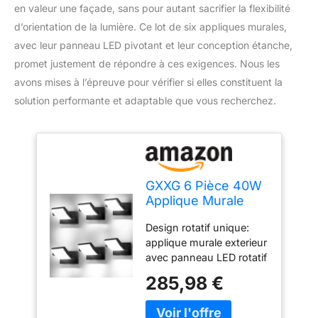
en valeur une façade, sans pour autant sacrifier la flexibilité
d’orientation de la lumière. Ce lot de six appliques murales,
avec leur panneau LED pivotant et leur conception étanche,
promet justement de répondre à ces exigences. Nous les
avons mises à l’épreuve pour vérifier si elles constituent la
solution performante et adaptable que vous recherchez.
GXXG 6 Pièce 40W
Applique Murale
Extérieure 4000Lm
Design rotatif unique:
Noir Applique
applique murale exterieur
Exterieur avec
avec panneau LED rotatif
panneau LED
à 350°. Vous pouvez
pivotant à 350°
285,98 €
ajuster l'angle d'éclairage
Projecteur LED
selon vos besoins pour
6000K Blanc Froid
un éclairage direct