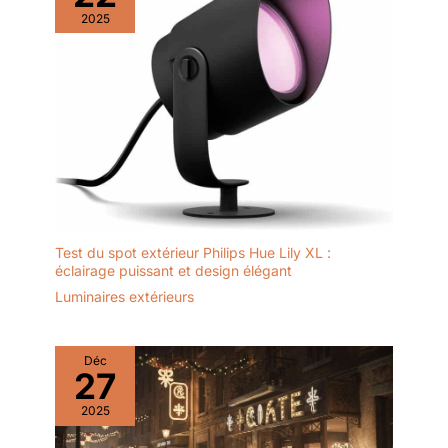
et du temps, durée de vie
2025
allant jusqu'à 50 000
heures, bien au - delà
des ampoules
traditionnelles, ce qui
signifie que vous
profiterez d'un éclairage
stable et durable
pendant longtemps
Largement applicable:
Cette lampe murale
pivotante a un design
Test du spot extérieur Philips Hue Lily XL :
moderne et élégant. Peut
éclairage puissant et design élégant
être utilisé pour garage,
Luminaires extérieurs
terrasse, Cour, jardin,
porche, barbecue
extérieur, passerelle,
Déc
esca Éclairage
27
confortable: 40W
rotation LED lampe de
2025
projection grâce à la