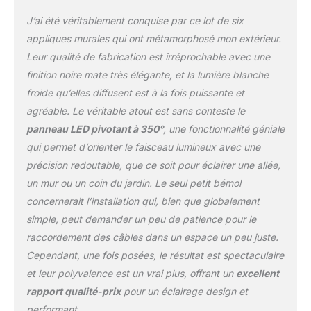
aluminium moulé sous
J’ai été véritablement conquise par ce lot de six
pression de haute
qualité, son boîtier est
appliques murales qui ont métamorphosé mon extérieur.
noir mat, sa surface est
Leur qualité de fabrication est irréprochable avec une
recouverte d'un matériau
finition noire mate très élégante, et la lumière blanche
résistant à l'oxydation et
froide qu’elles diffusent est à la fois puissante et
sa dissipation de chaleur
est rapide et facile à
agréable. Le véritable atout est sans conteste le
nettoyer pour une
panneau LED pivotant à 350°
, une fonctionnalité géniale
qualité, une esthétique,
qui permet d’orienter le faisceau lumineux avec une
une résistance à la
précision redoutable, que ce soit pour éclairer une allée,
corrosion et une
durabilité élevées.
un mur ou un coin du jardin. Le seul petit bémol
Imperméable à l'eau:
concernerait l’installation qui, bien que globalement
Cette applique mural est
simple, peut demander un peu de patience pour le
étanche à l'eau avec joint
raccordement des câbles dans un espace un peu juste.
en silicone imperméable
à l'eau et un pilote
Cependant, une fois posées, le résultat est spectaculaire
étanche intégré avec
et leur polyvalence est un vrai plus, offrant un
excellent
fonction imperméable à
rapport qualité-prix
pour un éclairage design et
l'eau pour une utilisation
performant.