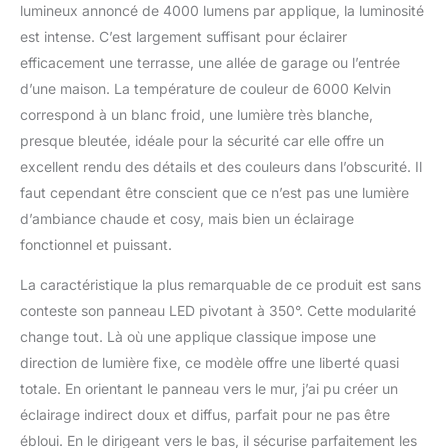
lumineux annoncé de 4000 lumens par applique, la luminosité
extérieur, passerelle,
esca Éclairage
est intense. C’est largement suffisant pour éclairer
confortable: 40W
efficacement une terrasse, une allée de garage ou l’entrée
rotation LED lampe de
d’une maison. La température de couleur de 6000 Kelvin
projection grâce à la
correspond à un blanc froid, une lumière très blanche,
conception spéciale de
l'abat - jour, distribuer la
presque bleutée, idéale pour la sécurité car elle offre un
lumière uniformément
excellent rendu des détails et des couleurs dans l’obscurité. Il
dans tous les coins de la
faut cependant être conscient que ce n’est pas une lumière
zone, briller
d’ambiance chaude et cosy, mais bien un éclairage
uniformément, réduire
l'éblouissement, la
fonctionnel et puissant.
lumière n'est pas
La caractéristique la plus remarquable de ce produit est sans
éblouissante. Ce qu'il y a
à l'intérieur de la boîte: 6*
conteste son panneau LED pivotant à 350°. Cette modularité
lampe murale; 6*
change tout. Là où une applique classique impose une
accessoires
direction de lumière fixe, ce modèle offre une liberté quasi
d'installation; 1*
totale. En orientant le panneau vers le mur, j’ai pu créer un
instructions
d'installation. Le matériau
éclairage indirect doux et diffus, parfait pour ne pas être
est métal - aluminium +
ébloui. En le dirigeant vers le bas, il sécurise parfaitement les