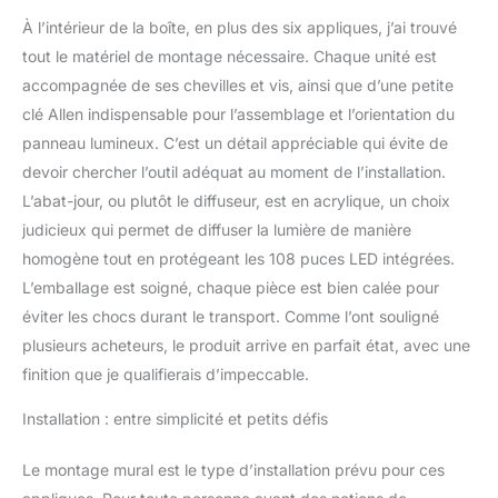
qualité, son boîtier est
À l’intérieur de la boîte, en plus des six appliques, j’ai trouvé
noir mat, sa surface est
tout le matériel de montage nécessaire. Chaque unité est
recouverte d'un matériau
résistant à l'oxydation et
accompagnée de ses chevilles et vis, ainsi que d’une petite
sa dissipation de chaleur
clé Allen indispensable pour l’assemblage et l’orientation du
est rapide et facile à
panneau lumineux. C’est un détail appréciable qui évite de
nettoyer pour une
devoir chercher l’outil adéquat au moment de l’installation.
qualité, une esthétique,
L’abat-jour, ou plutôt le diffuseur, est en acrylique, un choix
une résistance à la
corrosion et une
judicieux qui permet de diffuser la lumière de manière
durabilité élevées.
homogène tout en protégeant les 108 puces LED intégrées.
Imperméable à l'eau:
L’emballage est soigné, chaque pièce est bien calée pour
Cette applique mural est
éviter les chocs durant le transport. Comme l’ont souligné
étanche à l'eau avec joint
en silicone imperméable
plusieurs acheteurs, le produit arrive en parfait état, avec une
à l'eau et un pilote
finition que je qualifierais d’impeccable.
étanche intégré avec
fonction imperméable à
Installation : entre simplicité et petits défis
l'eau pour une utilisation
sûre par mauvais temps
Le montage mural est le type d’installation prévu pour ces
comme la pluie et la