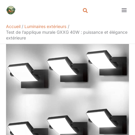
Aller
Rechercher
au
contenu
Accueil
Luminaires extérieurs
Test de l’applique murale GXXG 40W : puissance et élégance
extérieure