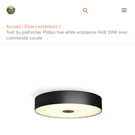
Aller
Rechercher
au
contenu
Accueil
Divers extérieurs
Test du plafonnier Philips hue white ambiance FAIR 39W avec
commande vocale