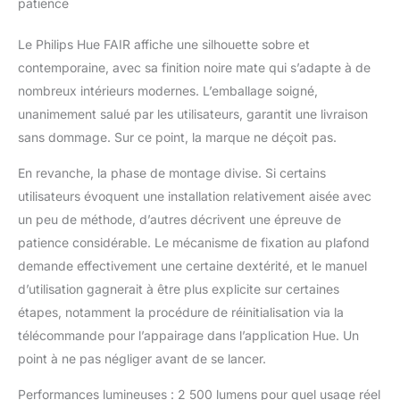
patience
points d'éclairage tout
en bénéficiant de
Le Philips Hue FAIR affiche une silhouette sobre et
fonctionnalités
contemporaine, avec sa finition noire mate qui s’adapte à de
supplémentaires
(gestion à distance,
nombreux intérieurs modernes. L’emballage soigné,
routines). Contrôlez
unanimement salué par les utilisateurs, garantit une livraison
depuis un accessoire
sans dommage. Sur ce point, la marque ne déçoit pas.
Hue, votre mobile ou
via votre assistant
En revanche, la phase de montage divise. Si certains
vocal (Alexa, Google
utilisateurs évoquent une installation relativement aisée avec
Assistant, etc.). Déjà
un peu de méthode, d’autres décrivent une épreuve de
utilisateur Philips Hue:
Cette ampoule
patience considérable. Le mécanisme de fixation au plafond
connectée compatible
demande effectivement une certaine dextérité, et le manuel
Bluetooth, peut se
d’utilisation gagnerait à être plus explicite sur certaines
connecter avec votre
étapes, notamment la procédure de réinitialisation via la
pont Hue et être
intégrée simplement à
télécommande pour l’appairage dans l’application Hue. Un
votre éco-système Hue
point à ne pas négliger avant de se lancer.
existant. Contrôlez
votre ampoule depuis
Performances lumineuses : 2 500 lumens pour quel usage réel