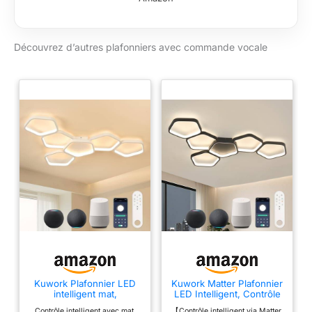
Ajoutez le pont Hue
(non fourni) et
étendez votre éco-
Découvrez d’autres plafonniers avec commande vocale
système en
connectant jusqu'à
50 points d'éclairage
tout en bénéficiant
de fonctionnalités
supplémentaires
(gestion à distance,
routines). Contrôlez
depuis un accessoire
Hue, votre mobile ou
via votre assistant
vocal (Alexa, Google
Assistant, etc.). Déjà
utilisateur Philips
Hue: Cette ampoule
connectée
compatible
Kuwork Plafonnier LED
Kuwork Matter Plafonnier
intelligent mat,
LED Intelligent, Contrôle
Bluetooth, peut se
commande vocale
Vocal Compatible avec
connecter avec votre
Contrôle intelligent avec mat,
【Contrôle intelligent via Matter,