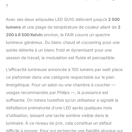
un accessoire Hue,
?
l'application ou via
votre assistant vocal
Avec ses deux ampoules LED GU10 délivrant jusqu’à
2 500
(Alexa, Google
lumens
et une plage de température de couleur allant de
2
Assistant, Apple
HomeKit). Créez vos
200 à 6 500 Kelvin
environ, le FAIR couvre un spectre
propres configurations
lumineux généreux. Du blanc chaud et cocooning pour une
de lumières
soirée détente à un blanc froid et dynamisant pour une
intelligentes et obtenez
session de travail, la modulation est fluide et perceptible.
des scénarios lumineux
parfaitement adaptés à
L’efficacité lumineuse annoncée à 100 lumens par watt place
vos activités
quotidiennes Ce
ce plafonnier dans une catégorie respectable sur le plan
produit est un produit
énergétique. Pour un salon ou une chambre à coucher —
contenant. Les
usages recommandés par Philips —, la puissance est
produits contenants
suffisante. On notera toutefois qu’un utilisateur a signalé la
sont luminaires qui
défaillance prématurée d’une LED après quelques mois
peuvent être démontés
afin de vérifier
d’utilisation, laissant une tache sombre visible dans le
séparément la ou les
luminaire. À ce niveau de prix, cela constitue un défaut
sources lumineuses
difficile à ignorer. Pour qui recherche une fiabilité absolue sur