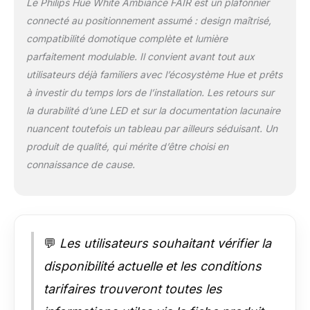
Le Philips Hue White Ambiance FAIR est un plafonnier
connecter avec votre
connecté au positionnement assumé : design maîtrisé,
pont Hue et être
compatibilité domotique complète et lumière
intégrée simplement
à votre éco-système
parfaitement modulable. Il convient avant tout aux
Hue existant.
utilisateurs déjà familiers avec l’écosystème Hue et prêts
Contrôlez votre
à investir du temps lors de l’installation. Les retours sur
ampoule depuis un
la durabilité d’une LED et sur la documentation lacunaire
accessoire Hue,
nuancent toutefois un tableau par ailleurs séduisant. Un
l'application ou via
votre assistant vocal
produit de qualité, qui mérite d’être choisi en
(Alexa, Google
connaissance de cause.
Assistant, Apple
HomeKit). Créez vos
propres
configurations de
lumières intelligentes
💬
Les utilisateurs souhaitant vérifier la
et obtenez des
scénarios lumineux
disponibilité actuelle et les conditions
parfaitement adaptés
tarifaires trouveront toutes les
à vos activités
quotidiennes Ce