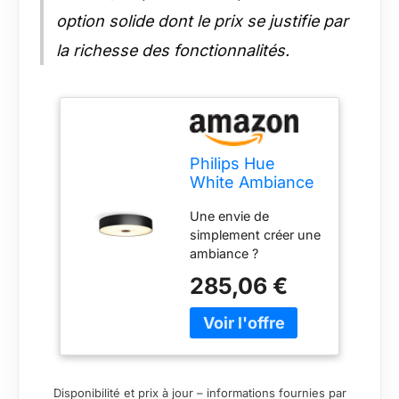
option solide dont le prix se justifie par
la richesse des fonctionnalités.
Philips Hue
White Ambiance
FAIR Plafonnier
Une envie de
39W - Noir
simplement créer une
(télécommande
ambiance ?
incluse),
Commencez avec
fonctionne avec
285,06 €
l'application Philips
Alexa, Google
Hue Bluetooth et
Assistant et
connectez jusqu'à 10
Apple Homekit
points lumineux.
Personnalisez votre
ambiance du banc
Disponibilité et prix à jour – informations fournies par