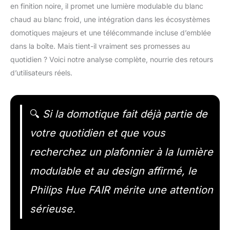
en finition noire, il promet une lumière modulable du blanc
chaud au blanc froid, une intégration dans les écosystèmes
domotiques majeurs et une télécommande incluse d’emblée
dans la boîte. Mais tient-il vraiment ses promesses au
quotidien ? Voici notre analyse complète, nourrie des retours
d’utilisateurs réels.
🔍
Si la domotique fait déjà partie de
votre quotidien et que vous
recherchez un plafonnier à la lumière
modulable et au design affirmé, le
Philips Hue FAIR mérite une attention
sérieuse.