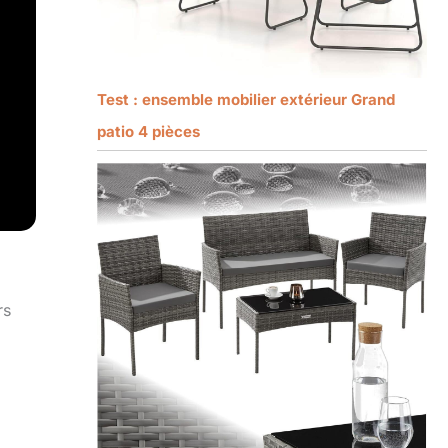
Test : ensemble mobilier extérieur Grand
patio 4 pièces
rs