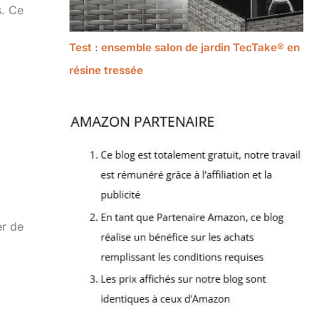
s. Ce
Test : ensemble salon de jardin TecTake® en
résine tressée
er de