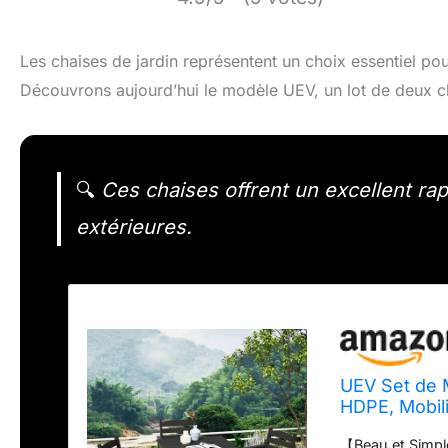
Les chaises de jardin représentent un choix essentiel pou
Découvrons aujourd’hui le modèle UEV, un lot de deux c
🔍
Ces chaises offrent un excellent rapp
extérieures.
UEV Set de 
HDPE, Mobili
Cour, 4 Chai
【Beau et Simple