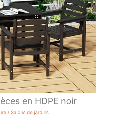
pièces en HDPE noir
ure
/
Salons de jardins