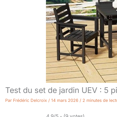
Test du set de jardin UEV : 5 
Par
Frédéric Delcroix
/
14 mars 2026
/
2 minutes de lect
4.9/5 - (9 votes)