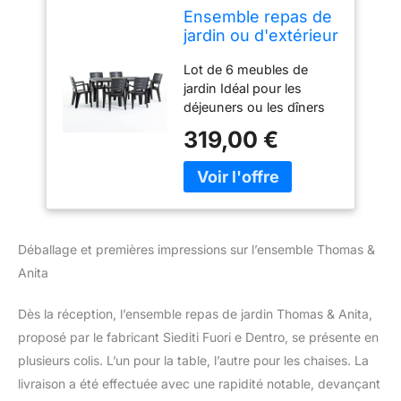
Ensemble repas de
jardin ou d'extérieur
pour 6 personnes
Lot de 6 meubles de
anthracite effet
jardin Idéal pour les
bois, table
déjeuners ou les dîners
rectangulaire en
en plein air La table
acier peint avec
319,00 €
mesure 156 x 78 cm et a
lattes en
une structure en fer avec
polyéthylène, 6
un plateau de table en
chaises empilables
polyéthylène effet bois Il
en polypropylène -
est facile à monter et se
Thomas & Anita
caractérise par un style
Déballage et premières impressions sur l’ensemble Thomas &
moderne et raffiné qui
Anita
s'adapte parfaitement à
la texture des chaises
ANITA Les chaises Anita
Dès la réception, l’ensemble repas de jardin Thomas & Anita,
sont fabriquées en un
proposé par le fabricant Siediti Fuori e Dentro, se présente en
seul morceau de
plusieurs colis. L’un pour la table, l’autre pour les chaises. La
plastique et empilables
livraison a été effectuée avec une rapidité notable, devançant