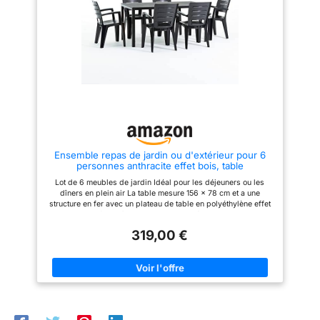
proches. STRUCTURE
ROBUSTE : En acier galvanisé
avec peinture époxy résistante,
cet ensemble de patio supporte
intempéries, soleil, rouille. Base
renforcée garantit stabilité pour
repas, jeux, discussions,
durablement. INFORMATIONS
SUR LE PRODUIT : Chaises :
53l x 59P x 83H cm. Table :
150L x 80l x 73H cm. Assise :
45l x 41P cm, hauteur 43 cm.
Charge max. : 120 kg (chaise),
50 kg (table). Montage
Ensemble repas de jardin ou d'extérieur pour 6
nécessaire.
personnes anthracite effet bois, table
rectangulaire en acier peint avec lattes en
Lot de 6 meubles de jardin Idéal pour les déjeuners ou les
polyéthylène, 6 chaises empilables en
dîners en plein air La table mesure 156 x 78 cm et a une
polypropylène - Thomas & Anita
structure en fer avec un plateau de table en polyéthylène effet
bois Il est facile à monter et se caractérise par un style
moderne et raffiné qui s'adapte parfaitement à la texture des
319,00 €
chaises ANITA Les chaises Anita sont fabriquées en un seul
morceau de plastique et empilables