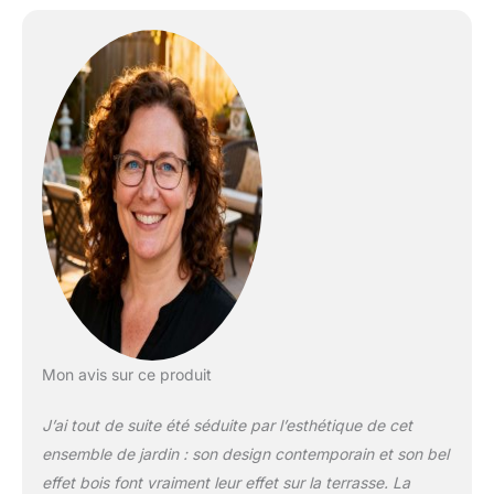
caractérise par un style
moderne et raffiné qui
s'adapte parfaitement à
la texture des chaises
ANITA Les chaises Anita
sont fabriquées en un
seul morceau de
plastique et empilables
Mon avis sur ce produit
J’ai tout de suite été séduite par l’esthétique de cet
ensemble de jardin : son design contemporain et son bel
effet bois font vraiment leur effet sur la terrasse. La