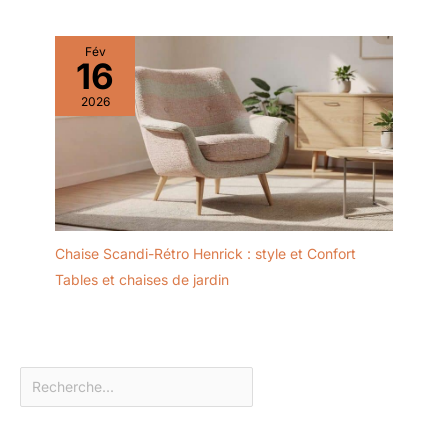
Fév
16
2026
Chaise Scandi-Rétro Henrick : style et Confort
Tables et chaises de jardin