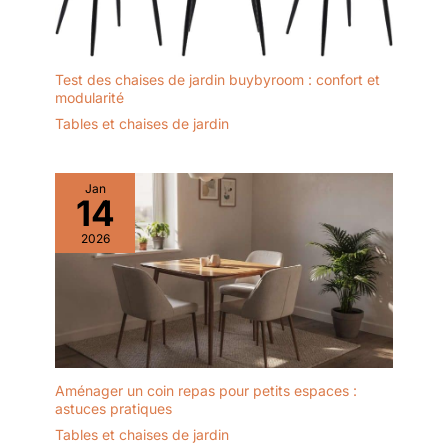
Test des chaises de jardin buybyroom : confort et
modularité
Tables et chaises de jardin
Jan
14
2026
Aménager un coin repas pour petits espaces :
astuces pratiques
Tables et chaises de jardin