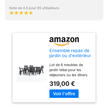
Note de 4.5 pour 85 utilisateurs
Ensemble repas de
jardin ou d'extérieur
pour 6 personnes
Lot de 6 meubles de
anthracite effet
jardin Idéal pour les
bois, table
déjeuners ou les dîners
rectangulaire en
en plein air La table
acier peint avec
319,00 €
mesure 156 x 78 cm et a
lattes en
une structure en fer avec
polyéthylène, 6
un plateau de table en
chaises empilables
polyéthylène effet bois Il
en polypropylène -
est facile à monter et se
Thomas & Anita