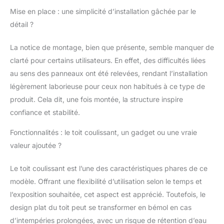
solidité accrue. Le toit
Mise en place : une simplicité d’installation gâchée par le
en polyester de haute
détail ?
densité assure une
protection optimale
La notice de montage, bien que présente, semble manquer de
ESPACE OMBRAGÉ
clarté pour certains utilisateurs. En effet, des difficultés liées
GÉNÉREUX : La
tonnelle de jardin idéale
au sens des panneaux ont été relevées, rendant l’installation
pour aménager une
légèrement laborieuse pour ceux non habitués à ce type de
zone ombragée
produit. Cela dit, une fois montée, la structure inspire
extérieure, parfaite
confiance et stabilité.
pour vos meubles de
jardin, espaces repas
Fonctionnalités : le toit coulissant, un gadget ou une vraie
ou barbecues
SPÉCIFICATIONS DE
valeur ajoutée ?
LA PERGOLA :
Dimensions totales :
Le toit coulissant est l’une des caractéristiques phares de ce
295L x 295l x 220H cm
modèle. Offrant une flexibilité d’utilisation selon le temps et
(toit fermé) 420L x 295l
l’exposition souhaitée, cet aspect est apprécié. Toutefois, le
cm (toit ouvert) ; -
design plat du toit peut se transformer en bémol en cas
Dimensions de la
hauteur avant-toit : 217
d’intempéries prolongées, avec un risque de rétention d’eau