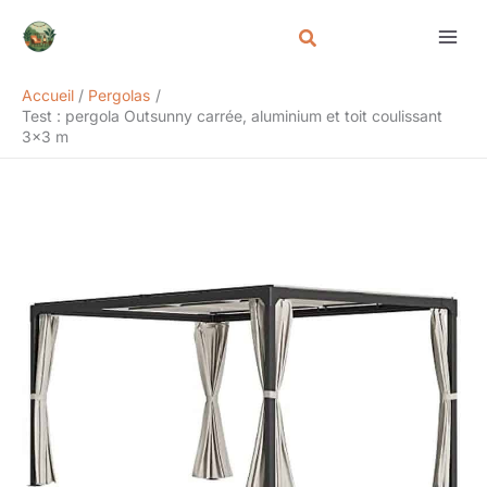
Aller
Rechercher
au
contenu
Accueil
Pergolas
Test : pergola Outsunny carrée, aluminium et toit coulissant
3×3 m