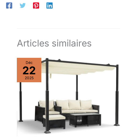
peut être utilisé à l'intérieur et à l'extérieur, elle s'adapte
également à tous les lits, des lits simples et doubles aux lits
pour enfants en bas âge. 【Multifonctionnel】La moustiquaire
extérieur mobile de lit convient à la décoration des pièces, au
jardin extérieur, au camping et aux voyages, aux activités de
plein air. Si vous avez des questions, n'hésitez pas à nous
contacter.
Articles similaires
Déc
22
2025