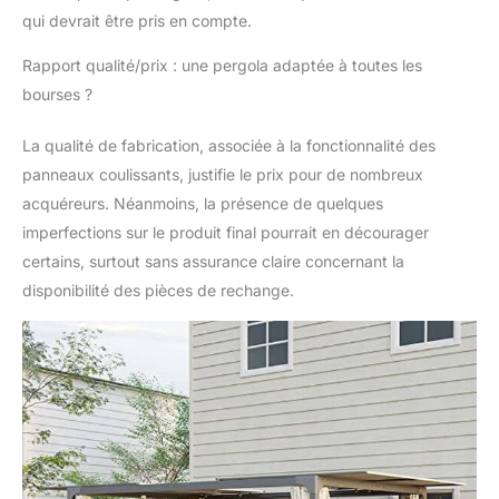
cm ; - Assemblage
qui devrait être pris en compte.
requis ; - REMARQUE :
Non recommandé pour
Rapport qualité/prix : une pergola adaptée à toutes les
une utilisation dans
bourses ?
des conditions
météorologiques
La qualité de fabrication, associée à la fonctionnalité des
défavorables
panneaux coulissants, justifie le prix pour de nombreux
acquéreurs. Néanmoins, la présence de quelques
imperfections sur le produit final pourrait en décourager
certains, surtout sans assurance claire concernant la
disponibilité des pièces de rechange.