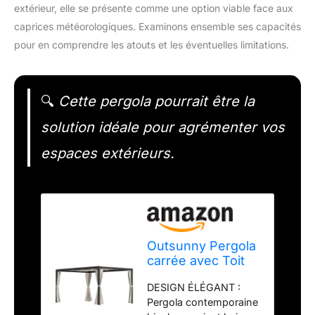
extérieur, elle se présente comme une option viable face aux
caprices météorologiques. Examinons ensemble ses capacités
pour en comprendre les atouts et les éventuelles limitations.
🔍
Cette pergola pourrait être la
solution idéale pour agrémenter vos
espaces extérieurs.
Outsunny Pergola
carrée avec Toit
Coulissant 2
DESIGN ÉLÉGANT :
Panneaux et
Pergola contemporaine
Stores Structure