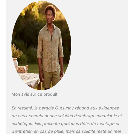
admirez les étoiles
grâce aux deux
panneaux latéraux
coulissants,
ajustables selon vos
désirs. Cette tonnelle
de jardin offre une
excellente protection
solaire une fois fermé
CONSTRUCTION
RÉSISTANTE :
Pergola extérieur
robuste avec une
structure en acier et
aluminium pour une
Mon avis sur ce produit
solidité accrue. Le toit
en polyester de haute
En résumé, la pergola Outsunny répond aux exigences
densité assure une
de ceux cherchant une solution d’ombrage modulable et
protection optimale
ESPACE OMBRAGÉ
esthétique. Elle présente quelques défis de montage et
GÉNÉREUX : La
d’entretien en cas de pluie, mais sa solidité reste un réel