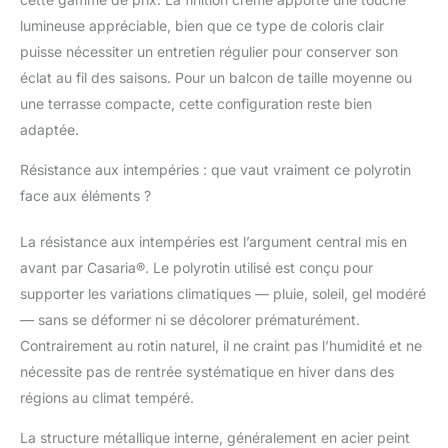
confort : coussins de 5
lumineuse appréciable, bien que ce type de coloris clair
cm d'épaisseur,
puisse nécessiter un entretien régulier pour conserver son
assises de 44cm de
éclat au fil des saisons. Pour un balcon de taille moyenne ou
hauteur, accourdoirs
une terrasse compacte, cette configuration reste bien
ergonomiques. Parfait
pour se détendre et
adaptée.
profiter de vos soirées.
STABLE : Le plateau de
Résistance aux intempéries : que vaut vraiment ce polyrotin
table amovible en verre
face aux éléments ?
de sécurité dépoli de 5
mm repose solidement
La résistance aux intempéries est l’argument central mis en
sur la table, fixé par des
avant par Casaria®. Le polyrotin utilisé est conçu pour
ventouses
supporter les variations climatiques — pluie, soleil, gel modéré
antidérapantes. Les
pieds réglables en
— sans se déformer ni se décolorer prématurément.
hauteur du banc et des
Contrairement au rotin naturel, il ne craint pas l’humidité et ne
fauteuils assurent un
nécessite pas de rentrée systématique en hiver dans des
maximum de stabilité,
régions au climat tempéré.
même sur des sols
irréguliers. FACILE
La structure métallique interne, généralement en acier peint
D'ENTRETIEN &