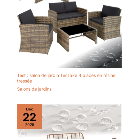
Test : salon de jardin TecTake 4 places en résine
tressée
Salons de jardins
Déc
22
2025