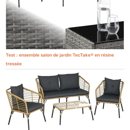
Test : ensemble salon de jardin TecTake® en résine
tressée