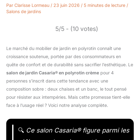
Par
Clarisse Lormeau
/
23 juin 2026
/
5 minutes de lecture
/
Salons de jardins
5/5 - (10 votes)
Le marché du mobilier de jardin en polyrotin connaît une
croissance soutenue, portée par des consommateurs en
quête de confort et de durabilité sans sacrifier l’esthétique. Le
salon de jardin Casaria® en polyrotin crème
pour 4
personnes s’inscrit dans cette tendance avec une
composition sobre : deux chaises et un banc, le tout pensé
pour résister aux intempéries. Mais cette promesse tient-elle
face à l’usage réel ? Voici notre analyse complète.
🔍
Ce salon Casaria® figure parmi les