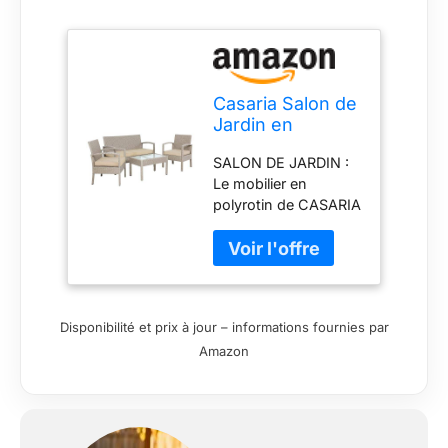
Casaria Salon de
Jardin en
Polyrotin 4
SALON DE JARDIN :
Personnes, 2
Le mobilier en
chaises 1 Banc,
polyrotin de CASARIA
Crème
peut accueillir jusqu'à
4 personnes. Le set
comprend une table
de jardin (75 x 40
cm), 2 fauteuils et un
Disponibilité et prix à jour – informations fournies par
banc de jardin avec
Amazon
coussins inclus. Idéal
pour le jardin,
terrasse ou balcon !
RESISTANTS AUX
INTEMPERIES &