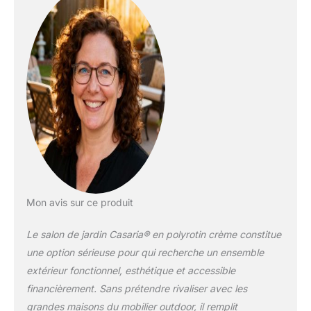
ROBUSTE : Le
polyrotin tressé à la
main est résistant
aux intempéries, aux
rayons UV et est
facile à nettoyer.
L'ensemble de
meuble est stable et
durable, grâce à la
structure en acier
galvanisé
thermolaqué. La table
peut supporter
jusqu'à 80kg et les
Mon avis sur ce produit
assises, 160kg
chacune. CONFORT
Le salon de jardin Casaria® en polyrotin crème constitue
OPIMAL : Tout est
une option sérieuse pour qui recherche un ensemble
pensé pour votre
confort : coussins de
extérieur fonctionnel, esthétique et accessible
5 cm d'épaisseur,
financièrement. Sans prétendre rivaliser avec les
assises de 44cm de
grandes maisons du mobilier outdoor, il remplit