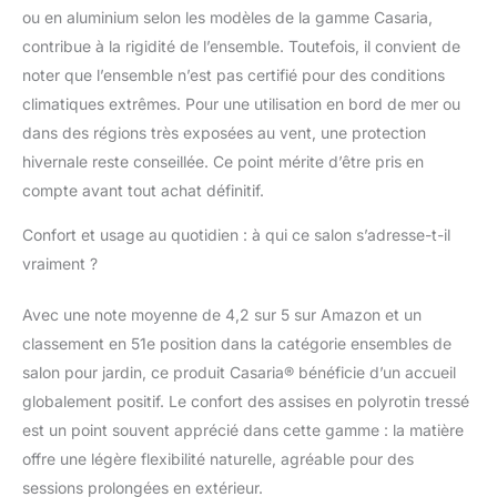
LAVABLE : Le set de
ou en aluminium selon les modèles de la gamme Casaria,
meuble se nettoie
contribue à la rigidité de l’ensemble. Toutefois, il convient de
facilement à l'aide d'un
noter que l’ensemble n’est pas certifié pour des conditions
chiffon humide et
climatiques extrêmes. Pour une utilisation en bord de mer ou
convient aussi bien
pour l'extérieur que
dans des régions très exposées au vent, une protection
pour l'intérieur. Les
hivernale reste conseillée. Ce point mérite d’être pris en
housses sont lavables
compte avant tout achat définitif.
à 30ºC. Pour prolonger
la durée de vie de vos
Confort et usage au quotidien : à qui ce salon s’adresse-t-il
meubles, il est conseillé
vraiment ?
de les protéger en
hiver.
Avec une note moyenne de 4,2 sur 5 sur Amazon et un
classement en 51e position dans la catégorie ensembles de
salon pour jardin, ce produit Casaria® bénéficie d’un accueil
globalement positif. Le confort des assises en polyrotin tressé
est un point souvent apprécié dans cette gamme : la matière
offre une légère flexibilité naturelle, agréable pour des
sessions prolongées en extérieur.