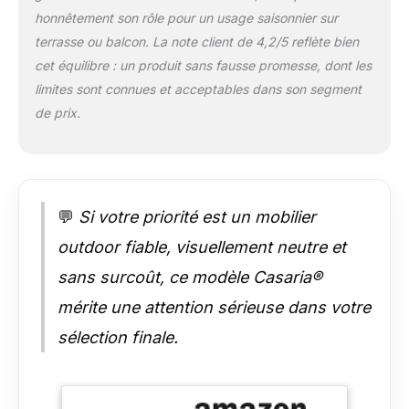
hauteur, accourdoirs
honnêtement son rôle pour un usage saisonnier sur
ergonomiques.
Parfait pour se
terrasse ou balcon. La note client de 4,2/5 reflète bien
détendre et profiter
cet équilibre : un produit sans fausse promesse, dont les
de vos soirées.
limites sont connues et acceptables dans son segment
STABLE : Le plateau
de prix.
de table amovible en
verre de sécurité
dépoli de 5 mm
repose solidement
sur la table, fixé par
des ventouses
💬
Si votre priorité est un mobilier
antidérapantes. Les
outdoor fiable, visuellement neutre et
pieds réglables en
hauteur du banc et
sans surcoût, ce modèle Casaria®
des fauteuils
mérite une attention sérieuse dans votre
assurent un
maximum de stabilité,
sélection finale.
même sur des sols
irréguliers. FACILE
D'ENTRETIEN &
LAVABLE : Le set de