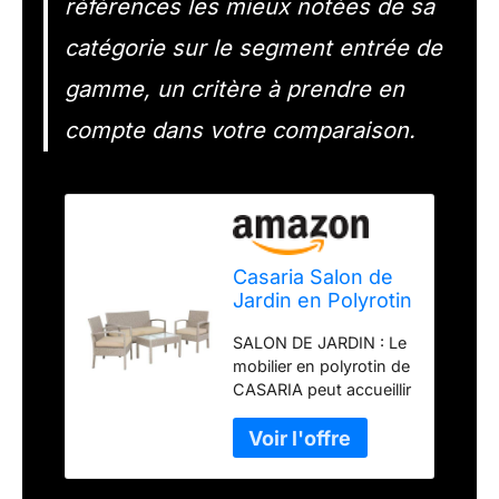
références les mieux notées de sa
catégorie sur le segment entrée de
gamme, un critère à prendre en
compte dans votre comparaison.
Casaria Salon de
Jardin en Polyrotin
4 Personnes, 2
SALON DE JARDIN : Le
chaises 1 Banc,
mobilier en polyrotin de
Crème
CASARIA peut accueillir
jusqu'à 4 personnes.
Le set comprend une
table de jardin (75 x 40
cm), 2 fauteuils et un