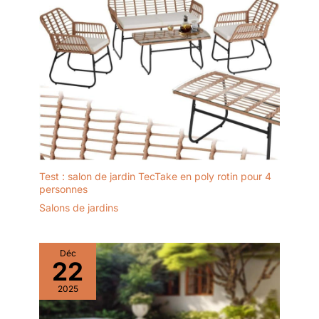
Test : salon de jardin TecTake en poly rotin pour 4
personnes
Salons de jardins
Déc
22
2025