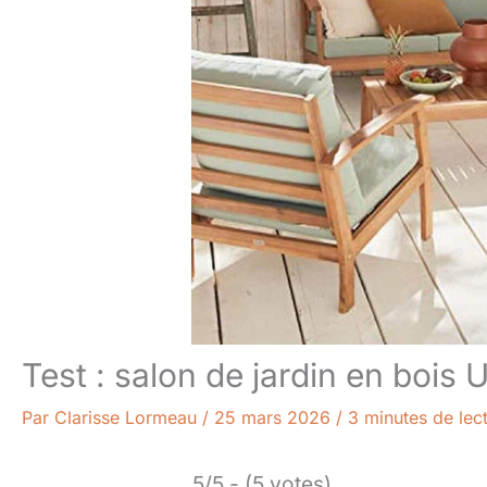
Test : salon de jardin en bois 
Par
Clarisse Lormeau
/
25 mars 2026
/
3 minutes de lec
5/5 - (5 votes)