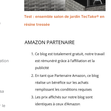
Test : ensemble salon de jardin TecTake® en
e
résine tressée
ation
 sa
 le