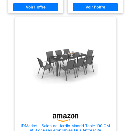
de mousse haute
d'économiser du
Meubles résistants aux
Meubles résistants aux
densité offrent un
intempéries : salon en toile de
intempéries : salon en toile de
temps et des efforts.
polyrotin & acier à revêtement
polyrotin & acier à revêtement
confort
Remarque : Ce
poudre ; robuste & résistant aux
poudre ; robuste & résistant aux
supplémentaire.
intempéries ; housses
intempéries ; housses
produit est expédié
Construction
amovibles & lavables ; idéal
amovibles & lavables ; idéal
en deux colis. En
pour une utilisation en extérieur
pour une utilisation en extérieur
métallique solide :
outre, la fermeture
✅ Matériaux haute longévité :
✅ Matériaux haute longévité :
Grâce à la
mobilier de jardin à châssis en
mobilier de jardin à châssis en
éclair lisse permet de
acier robuste (revêtement
acier robuste (revêtement
construction
retirer facilement la
poudre) ; résistant aux rayures
poudre) ; résistant aux rayures
métallique résistante
et à l'usure ; pour une capacité
et à l'usure ; pour une capacité
housse pour la
à la rouille et au
de charge élevée, jusqu'à 160
de charge élevée, jusqu'à 160
nettoyer. Les boucles
kg par place assise ✅ Design
kg par place assise ✅ Design
gauchissement, nos
de fixation
élégant : salon de jardin au
élégant : salon de jardin au
meubles offrent une
design rectiligne & au tressage
design rectiligne & au tressage
maintiennent
en polyrotin tendance ; aspect
en polyrotin tendance ; aspect
excellente stabilité,
efficacement le
moderne & élégant ; très
moderne & élégant ; très
une résistance au
estéhtique dans tout espace
estéhtique dans tout espace
coussin en place.
gauchissement et
extérieur ✅ Entretien facile :
extérieur ✅ Entretien facile :
coin lounge en matériau facile
coin lounge en matériau facile
une grande durabilité.
d'entretien ; le polyrotin se
d'entretien ; le polyrotin se
Chaque fauteuil
nettoie d'un simple coup de
nettoie d'un simple coup de
chiffon humide ; plateau en
chiffon humide ; plateau en
simple, canapé
verre facile à nettoyer ; housses
verre facile à nettoyer ; housses
double et table basse
lavables en tissu polyester
lavables en tissu polyester
peut supporter
robuste
robuste
respectivement 150
IDMarket - Salon de Jardin Madrid Table 190 CM
kg, 300 kg et 50 kg.
et 8 chaises empilables Gris Anthracite