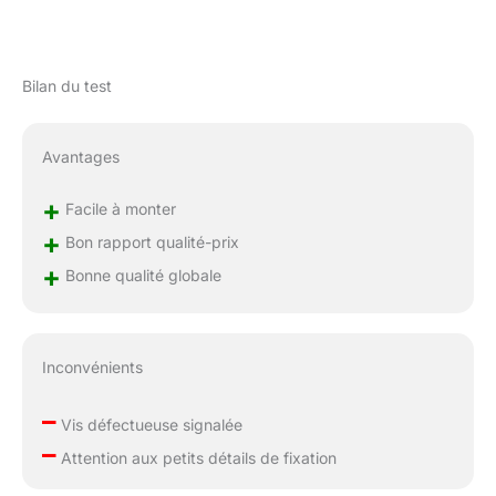
idéal aux différents
espaces extérieurs tels
que les terrasses, les
jardins et les arrière-
Bilan du test
cours. Assemblage et
nettoyage : Des
instructions claires et
Avantages
détaillées sont incluses
pour vous aider à
+
Facile à monter
effectuer l'assemblage
rapidement, ce qui
+
Bon rapport qualité-prix
vous permet
+
Bonne qualité globale
d'économiser du
temps et des efforts.
Remarque : Ce produit
est expédié en deux
Inconvénients
colis. En outre, la
fermeture éclair lisse
–
permet de retirer
Vis défectueuse signalée
facilement la housse
–
Attention aux petits détails de fixation
pour la nettoyer. Les
boucles de fixation