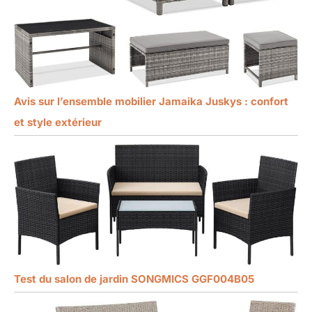
Avis sur l’ensemble mobilier Jamaika Juskys : confort
et style extérieur
Test du salon de jardin SONGMICS GGF004B05