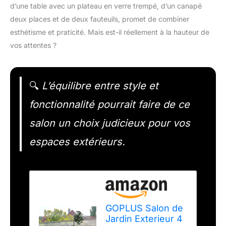
d’une table avec un plateau en verre trempé, d’un canapé
deux places et de deux fauteuils, promet de combiner
esthétisme et praticité. Mais est-il réellement à la hauteur de
vos attentes ?
🔍
L’équilibre entre style et
fonctionnalité pourrait faire de ce
salon un choix judicieux pour vos
espaces extérieurs.
GOPLUS Salon de
Jardin Exterieur 4