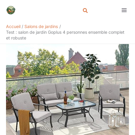
Aller
Rechercher
au
contenu
Accueil
Salons de jardins
Test : salon de jardin Goplus 4 personnes ensemble complet
et robuste