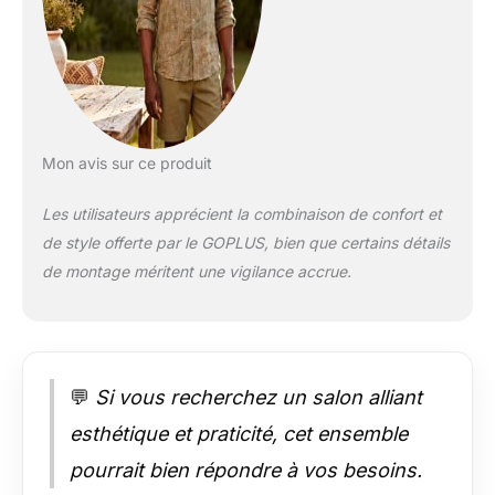
fauteuils et canapés
ergonomiques sont
conçus avec une
surface d'assise
spacieuse, un
dossier légèrement
incliné et des
Mon avis sur ce produit
accoudoirs incurvés
qui offrent un soutien
Les utilisateurs apprécient la combinaison de confort et
confortable et
de style offerte par le GOPLUS, bien que certains détails
permettent au corps
de se détendre. En
de montage méritent une vigilance accrue.
outre, les coussins et
les oreillers remplis
de mousse haute
densité offrent un
confort
💬
Si vous recherchez un salon alliant
supplémentaire.
Construction
esthétique et praticité, cet ensemble
métallique solide :
pourrait bien répondre à vos besoins.
Grâce à la