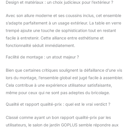
Design et matériaux : un choix judicieux pour l’extérieur ?
conçus avec une
surface d'assise
Avec son allure moderne et ses coussins inclus, cet ensemble
spacieuse, un dossier
s’adapte parfaitement à un usage extérieur. La table en verre
légèrement incliné et
des accoudoirs
trempé ajoute une touche de sophistication tout en restant
incurvés qui offrent un
facile à entretenir. Cette alliance entre esthétisme et
soutien confortable et
fonctionnalité séduit immédiatement.
permettent au corps de
se détendre. En outre,
Facilité de montage : un atout majeur ?
les coussins et les
oreillers remplis de
Bien que certaines critiques soulignent la défaillance d’une vis
mousse haute densité
offrent un confort
lors du montage, l’ensemble global est jugé facile à assembler.
supplémentaire.
Cela contribue à une expérience utilisateur satisfaisante,
Construction
même pour ceux qui ne sont pas adeptes du bricolage.
métallique solide :
Grâce à la construction
Qualité et rapport qualité-prix : quel est le vrai verdict ?
métallique résistante à
la rouille et au
Classé comme ayant un bon rapport qualité-prix par les
gauchissement, nos
utilisateurs, le salon de jardin GOPLUS semble répondre aux
meubles offrent une