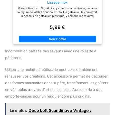
Lissage Inox
fromage, répartir les garnitures
et bien plus encore. Un
Vous obtiendrez : 3 grattoirs, y compris la manivelle, restaure
accessoire de pâtisserie
la rayure de vitalité pour couvrir tout le gâteau ou le coin étroit.
indispensable Facile à ranger et
3 déchets de gâteau en plastique, y compris les rayures
durable – Chaque spatule
droites, le grattage des dents et les fragments d'arc.
possède un trou de suspension:
【Matériaux de haute qualité】 spatule à gâteau tescoma en
Avec leur trou de suspension
5,99 €
acier inoxydable alimentaire de haute qualité ne rouillera pas et
intégré, ces spatules peuvent
ne se déformera pas. Ces palettes sont faciles à accrocher, car
être accrochées pour un
il y a des trous dans chaque poignée. 【Facile à utiliser】
rangement compact. Durables,
Manche en plastique avec conception poreuse, la spatule à
légères et conçues pour les
pâtisserie tescoma est conforme à l'ergonomie, ne glisse pas
boulangers amateurs comme
facilement, manche stable, manche en plastique confortable et
pour les professionnels
Incorporation parfaite des saveurs avec une roulette à
utilisateur. Multifonction : la spatule à gâteau Tescoma est très
adaptée pour distribuer la crème, le beurre, le glaçage, la
pâtisserie
crème à la vanille, le chocolat liquide, le chocolat liquide et le
gâteau sur la garniture, le gâteau en papier. Cadeau idéal :
cette spatule à gâteau Tescoma est de haute qualité. C'est pour
Utiliser une roulette à pâtisserie peut considérablement
vous, votre famille, votre ami ou le cadeau idéal pour tous ceux
que vous aimez.
rehausser vos créations. Cet accessoire permet de découper
des formes amusantes dans la pâte, transformant les goûters
en véritables œuvres d’art comestibles. Associez-le à des
emporte-pièces pour un rendu encore plus original.
Lire plus
Déco Loft Scandinave Vintage :