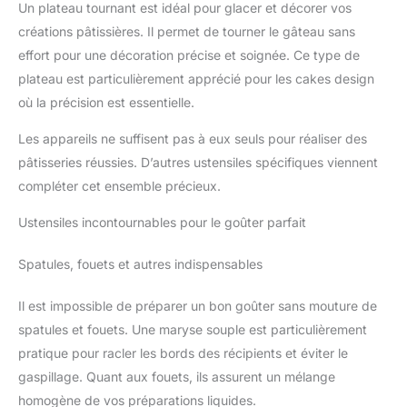
Un plateau tournant est idéal pour glacer et décorer vos
conservent les ingrédients à l’intérieur CONCEPTION
CONVIVIALE:Cet appareil toaster & gaufrier est doté d'un
créations pâtissières. Il permet de tourner le gâteau sans
système de rangement du câble intégré facile à utiliser,
permettant de conserver un plan de travail bien rangé. Le
effort pour une décoration précise et soignée. Ce type de
rangement vertical compact permet de gagner de la place
dans la cuisine
plateau est particulièrement apprécié pour les cakes design
où la précision est essentielle.
Les appareils ne suffisent pas à eux seuls pour réaliser des
pâtisseries réussies. D’autres ustensiles spécifiques viennent
compléter cet ensemble précieux.
Ustensiles incontournables pour le goûter parfait
Spatules, fouets et autres indispensables
Il est impossible de préparer un bon goûter sans mouture de
spatules et fouets. Une maryse souple est particulièrement
pratique pour racler les bords des récipients et éviter le
gaspillage. Quant aux fouets, ils assurent un mélange
homogène de vos préparations liquides.