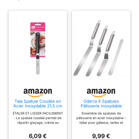
Tala Spatule Coudée en
Oderra 4 Spatules
Acier Inoxydable 21,5 cm
Pâtisserie Inoxydable
– Spatule à Glaçage avec
ÉTALER ET LISSER FACILEMENT
Ensemble de spatules de
Graduation, Spatule
: La spatule coudée permet de
pâtisserie en acier inoxydable –
Pâtisserie pour Glaçage,
répartir glaçage, crème au
Idéal pour gâteaux, tartes et
Crème au Beurre et
beurre et ganache de façon
cupcakes: Ce set comprend 3
Fondant, Poignée
régulière sur gâteaux et
spatules coudées
Antidérapante,
6,09 €
9,99 €
cupcakes. La lame large aide à
professionnelles (27 cm, 32 cm,
Compatible Lave-