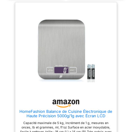
la balance de cuisine est de 1 g
cuisine convient à toutes les
à 10 kg. Vous pouvez peser des
tailles de contenants HAUTE
légumes, des céréales, des
CAPACITÉ: conçue pour réaliser
fruits et plus encore avec une
des préparations et des
précision incroyable, un
pâtisseries généreuses, la
contrôle précis des portions et
capacité de 5kg est idéale pour
une cuisine plus saine.
concocter une grande variété de
【Fonction Tare Pratique】Cette
recettes, notamment des
option vous permet de
cookies, des pancakes, des
soustraire le poids du conteneur
pâtes à pizza, des pâtes à pain
du poids total pour trouver le
et bien plus PRÉCISION
poids net du contenu. Convient
OPTIMALE: une balance de
aux ingrédients secs et liquide
cuisine pour toutes vos envies
【Facile à nettoyer et à ranger】
de pâtisserie, assurant des
La plate-forme de mesure
mesures précises à 0.5g
intelligente et légère en acier
(jusqu'à 999g) et 1g près (au-
inoxydable est facile à nettoyer
dessus de 1kg) FONCTION
et à entretenir. Peut être
TARE PRATIQUE: gagnez du
facilement rangé lorsqu'il n'est
temps lors de la préparation et
pas utilisé. Très approprié pour
du nettoyage grâce à un
cuisiner à la maison et servir
système astucieux qui vous
des aliments ou des liquides.
permet de remettre la balance
【Après-vente】 Si vous avez
de cuisine à zéro pour chaque
un problème avec la balance de
nouvel ingrédient, vous n'avez
cuisine, n'hésitez pas à nous
plus besoin de changer de
HomeFashion Balance de Cuisine Électronique de
contacter. Nous vous offrons le
récipient ou de tout
Haute Précision 5000g/1g avec Écran LCD
meilleur service client.
recommencer TRÈS PRATIQUE:
Rétroéclairé, 6 Unités et Fonction Tare Acier
dites adieu aux erreurs de
Capacité maximale de 5 kg, incrément de 1 g, mesures en
Inoxydable, Piles incluses
conversion grâce à la fonction
onces, lb et grammes, ml, fl'oz Surface en acier inoxydable,
liquide qui vous permet de
facile à nettoyer, taille : 18 cm (L) x 14 cm (P) Très précis avec