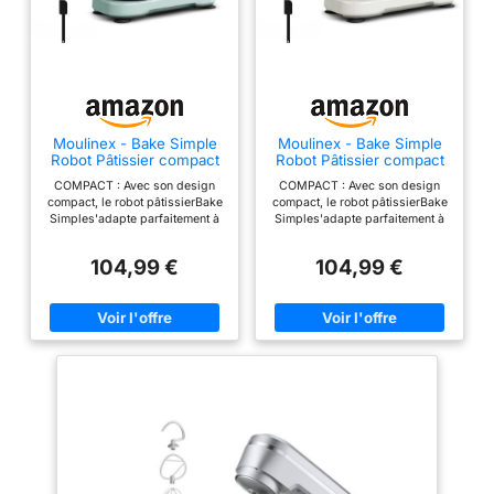
Moulinex - Bake Simple
Moulinex - Bake Simple
Robot Pâtissier compact
Robot Pâtissier compact
fouet, batteur et crochet
fouet, batteur et crochet
COMPACT : Avec son design
COMPACT : Avec son design
compact, le robot pâtissierBake
compact, le robot pâtissierBake
Simples'adapte parfaitement à
Simples'adapte parfaitement à
toutes les cuisines -
toutes les cuisines -
sataillen'est pas plus grande
sataillen'est pas plus grande
104,99 €
104,99 €
qu'une feuille de papier A4.
qu'une feuille de papier A4.
FACILE À UTILISER : Un seul
FACILE À UTILISER : Un seul
bouton facile à utiliser pour 12
bouton facile à utiliser pour 12
vitesses et une fonction
vitesses et une fonction
pulsepour répondre à tous vos
pulsepour répondre à tous vos
besoins en matière de
besoins en matière de
pâtisserie. S'ADAPTE ATOUS
pâtisserie. S'ADAPTE ATOUS
VOS BESOINS EN PÂTISSERIE :
VOS BESOINS EN PÂTISSERIE :
3 outils essentiels - un fouet
3 outils essentiels - un fouet
pour les œufs, un batteur pour
pour les œufs, un batteur pour
les gâteaux et un crochet
les gâteaux et un crochet
pétrinpour les brioches et les
pétrinpour les brioches et les
pâtes brisées. FACILE À
pâtes brisées. FACILE À
RANGER : Sa taille compacte
RANGER : Sa taille compacte