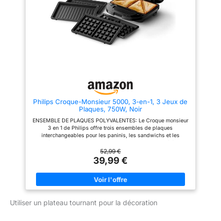
grâce à notre réseau de 6200
réseau de 6200 réparateurs
réparateurs dans le monde,
dans le monde, pour contribuer
pour contribuer à la protection
à la protection de
de l’environnement et à la
l’environnement et à la réduction
réduction des déchets FACILE À
des déchets FACILE À
RANGER : Une poignée
NETTOYER : le plateau
rabattable et un design compact
récupérateur du surplus de pâte
pour un rangement facile
aimanté et les plaques à
gaufres (16 x 10 x 3 cm)
amovibles sont compatibles
lave-vaisselles FACILE A
RANGER : système de
verrouillage du produit en
Philips Croque-Monsieur 5000, 3-en-1, 3 Jeux de
position verticale
Plaques, 750W, Noir
ENSEMBLE DE PLAQUES POLYVALENTES: Le Croque monsieur
3 en 1 de Philips offre trois ensembles de plaques
interchangeables pour les paninis, les sandwichs et les
gaufres, vous permettant de savourer une large variété de
plats LE CROUSTILLANT À LA PERFECTION : Avec une
52,99 €
puissance de 750W, cet appareil à croque-monsieur assure un
39,99 €
chauffage rapide, grillant tout à la perfection, pour un résultat
croustillant et doré NETTOYAGE SANS DIFFICULTÉ : Les
plaques de gril antiadhésives sont amovibles, facilitant le
nettoyage. Fini le récurage, il vous suffira de retirer les
plaques pour les nettoyer facilement UNE CHALEUR
Utiliser un plateau tournant pour la décoration
HOMOGÈNE POUR DES RÉSULTATS OPTIMAUX : Répartition
uniforme de la chaleur sur les plaques pour des garnitures
parfaitement fondues et grillées. Les plaques à sceller