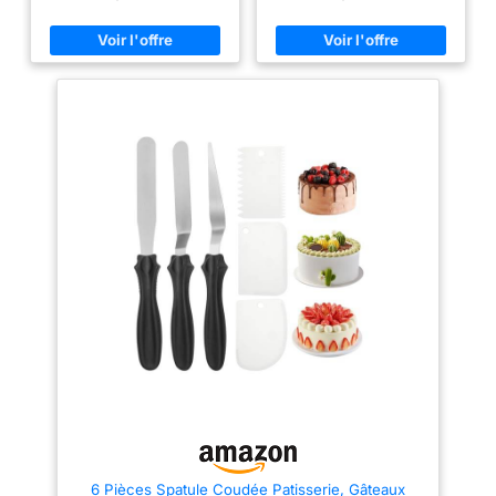
créer des bords nets et une
37 cm) en acier inoxydable de
Vaisselle
surface lisse GRADUATION
qualité alimentaire. Parfait pour
PRÉCISE : La graduation gravée
étaler la crème, la glaçage et la
sur la lame en acier inoxydable
pâte sur toutes les formes de
indique la hauteur et l’épaisseur
gâteaux et de desserts Design
des couches. Utile pour lisser
coudé pour un contrôle précis –
les gâteaux et réaliser des
Spatule coudée professionnelle
couches régulières ACIER
pour décoration: L'angle de
INOXYDABLE ROBUSTE : Lame
chaque spatule offre une
rigide de 21,5 cm offrant un bon
précision exceptionnelle pour
contrôle pour étaler, lisser ou
décorer et lisser. Utilisable
soulever des préparations.
comme spatule à gâteau,
Matériau adapté au contact
spatule à crème, spatule à pâte
alimentaire, neutre au goût et
ou même comme palette à angle
résistant aux taches POIGNÉE
pour les finitions artistiques
ERGONOMIQUE : La poignée
Spatule inox durable et facile à
antidérapante tient
nettoyer: Fabriqué en acier
confortablement en main et aide
inoxydable robuste et flexible,
à garder un bon contrôle
résistant à la rouille et sans
pendant la décoration et le
BPA. Chaque spatule est
lissage des gâteaux
lavable au lave-vaisselle et
NETTOYAGE FACILE :
convient à un usage
Compatible lave-vaisselle et
professionnel ou domestique
facile à nettoyer. Utilisable
Multifonctionnel en cuisine et en
comme spatule pâtisserie pour
pâtisserie – Ustensile de
fondant, glaçage, pâte ou
cuisine polyvalent: Utilisez-le
desserts lors de la préparation
non seulement pour la
et de la décoration
pâtisserie (tartes, cupcakes,
pâtes), mais aussi pour étaler la
6 Pièces Spatule Coudée Patisserie, Gâteaux
pâte à pizza, couper le