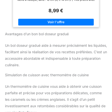
passer facilement du sec au
un capteur de poids de précision de qualité La fonction de
liquide, en unités métriquesg,
réinitialisation de la balance de tare à une touche facilite la vie
ml, fl oz etlb oz PRÊT À
8,99 €
lorsque vous combinez tous les ingrédients dans le bol
L'EMPLOI: 2piles AAA sont
mélangeur 2 piles AAA incluses
incluses pour utiliser
immédiatement votre balance
de cuisine RANGEMENT
SECURISE: le design fin et le
crochet rétractable permettent
Avantages d’un bon bol doseur gradué
de ranger ou d'accrocher
facilement la balance lorsque
vous ne l'utilisez pas LIVRÉ
Un bol doseur gradué aide à mesurer précisément les liquides,
AVEC : balance de cuisine
Optiss, 2piles AAA
facilitant ainsi la réalisation de vos recettes préférées. C’est un
accessoire abordable et indispensable à toute préparation
culinaire.
Simulation de cuisson avec thermomètre de cuisine
Un thermomètre de cuisine vous aide à obtenir une cuisson
parfaite et précise pour vos préparations délicates, comme
les caramels ou les crèmes anglaises. Il s’agit d’un petit
investissement aux retombées considérables sur la qualité de