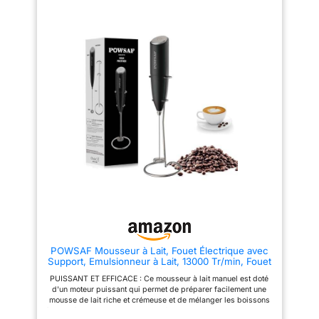
moussage, ajoutant un plaisir
chauffer la juste quantité de lait.
soyeux à vos boissons.
Vous pouvez également le
Fonctionnement à Bouton
ranger au réfrigérateur pour
Unique, Facile à Transporter --
conserver les restes et le laver
le mousseur à lait adopte un
facilement au lave-vaisselle
design humanisé à bouton
sans craindre de déformation.
unique, qui peut être facilement
UTILISATION FACILE : Versez le
contrôlé d'une seule main et
lait, même froid, dans le
fonctionne avec un faible bruit.
récipient de l’émulsionneur
La poignée ergonomique du
manuel, mettez-le au micro-
mousseur à lait est confortable
ondes pour le chauffer. Ajoutez
à tenir, et le corps léger est
le couvercle et le filtre pour
pratique à transporter, de sorte
obtenir en quelques secondes
que vous pouvez profiter de
une mousse douce et
boissons savoureuses à tout
gourmande, comme celle d’un
moment à la maison, au bureau
bar. POUR TOUS LES GOÛTS :
ou sur le chemin du voyage.
Obtenez une mousse dense et
Mélange Multifonctionnel,
délicieuse même avec des
Créativité Infinie -- Le mousseur
boissons végétales comme le
de lait électrique ne se contente
soja, l’avoine et l’amande.
pas de faire mousser le lait
Parfait pour ceux qui suivent
rapidement, il permet également
des régimes spéciaux ou
de mélanger le café, le cacao,
préfèrent des saveurs
POWSAF Mousseur à Lait, Fouet Électrique avec
les boissons protéinées, etc. Le
différentes, sans renoncer à la
Support, Emulsionneur à Lait, 13000 Tr/min, Fouet
mousseur de lait électrique est
qualité d’une micro-mousse.
Mini Mixeur pour Café, Latte, Cappuccino,
une machine polyvalente qui
100 % MADE IN ITALY : Les
PUISSANT ET EFFICACE : Ce mousseur à lait manuel est doté
Matcha, Noir
peut satisfaire vos multiples
produits Snips sont entièrement
d'un moteur puissant qui permet de préparer facilement une
besoins, rendant la vie dans la
conçus et fabriqués en Italie,
mousse de lait riche et crémeuse et de mélanger les boissons
cuisine plus amusante et plus
alliant design, technologie et
à la perfection. Qu'il s'agisse de faire mousser du lait pour des
efficace. Laissez-vous guider à
qualité italienne.