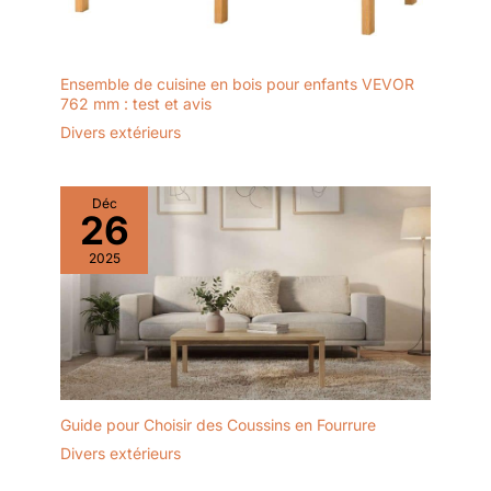
Ensemble de cuisine en bois pour enfants VEVOR
762 mm : test et avis
Divers extérieurs
Déc
26
2025
Guide pour Choisir des Coussins en Fourrure
Divers extérieurs