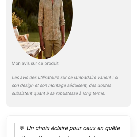
Allée | Style: Antique,
Campagne |
Interrupteur On/Off:
Non | Forme: Carré |
Ajustable: Non |
Détails techniques
lampe & ampoule -
Nombre de
lumière(s): 3 | Culot:
E27 | Ampoule(s)
Mon avis sur ce produit
fournie(s): Non |
Ampoule(s)
Les avis des utilisateurs sur ce lampadaire varient : si
remplaçable(s): Oui |
son design et son montage séduisent, des doutes
Puissance par
subsistent quant à sa robustesse à long terme.
lumière: 100 Watt |
Intensité variable:
Non spécifié |
Alimentation
électrique: 230 Volt
Sécurité -Indice de
💬
Un choix éclairé pour ceux en quête
Protection: IP 44 |