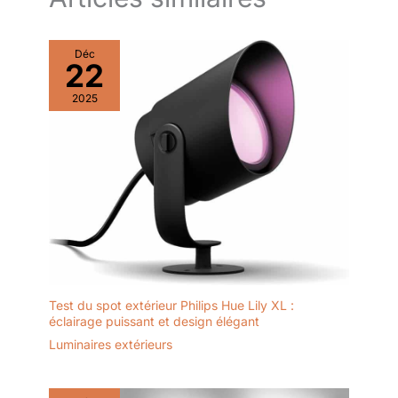
cm vous permet de déplacer ce
lampadaire dans la pièce à
votre guise. Ce lampadaire
avec étagère peut être
Déc
facilement assemblé sans
22
outils, il vous suffit de suivre
les instructions. 【Facile à
installer & 2 ans de soutien】
2025
Rayofly lampadaire chambre
est facile à assembler, sans
outils, il vous suffit de visser
toutes les pièces ensemble via
les instructions suivantes ; Nous
vous offrons un soutien gratuit
de 2 ans. Si vous avez des
problèmes avec le lampadaire
de salon, veuillez nous
contacter via le message
acheteur-vendeur pour un
remplacement ou un
remboursement.
Test du spot extérieur Philips Hue Lily XL :
éclairage puissant et design élégant
Luminaires extérieurs