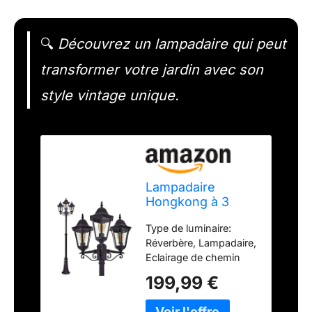
🔍
Découvrez un lampadaire qui peut
transformer votre jardin avec son
style vintage unique.
Lampadaire
Hongkong à 3
lumières,
Type de luminaire:
candélabre en
Réverbère, Lampadaire,
look antique, fonte
Eclairage de chemin
d'aluminium, noir
Dimensions -Largeur:
mat avec des
199,99 €
22.8 cm | Hauteur: 220
disques en verre
cm | Longueur: 220 cm
clair, réglable en