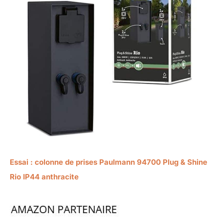
Essai : colonne de prises Paulmann 94700 Plug & Shine
Rio IP44 anthracite