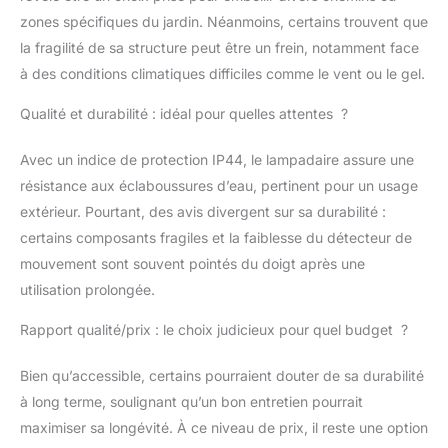
remplaçable(s): Oui |
zones spécifiques du jardin. Néanmoins, certains trouvent que
Puissance par lumière:
la fragilité de sa structure peut être un frein, notamment face
100 Watt | Intensité
à des conditions climatiques difficiles comme le vent ou le gel.
variable: Non spécifié |
Alimentation électrique:
Qualité et durabilité : idéal pour quelles attentes ?
230 Volt Sécurité -
Indice de Protection: IP
Avec un indice de protection IP44, le lampadaire assure une
44 | Classe de
résistance aux éclaboussures d’eau, pertinent pour un usage
protection: I Autres
options -Changement
extérieur. Pourtant, des avis divergent sur sa durabilité :
de couleur: Non |
certains composants fragiles et la faiblesse du détecteur de
Télécommande: Non |
mouvement sont souvent pointés du doigt après une
Détecteur de
utilisation prolongée.
mouvement: Non |
Aucune ampoule
Rapport qualité/prix : le choix judicieux pour quel budget ?
incluse | Cet article est
livré sans ampoule.
Bien qu’accessible, certains pourraient douter de sa durabilité
à long terme, soulignant qu’un bon entretien pourrait
maximiser sa longévité. À ce niveau de prix, il reste une option