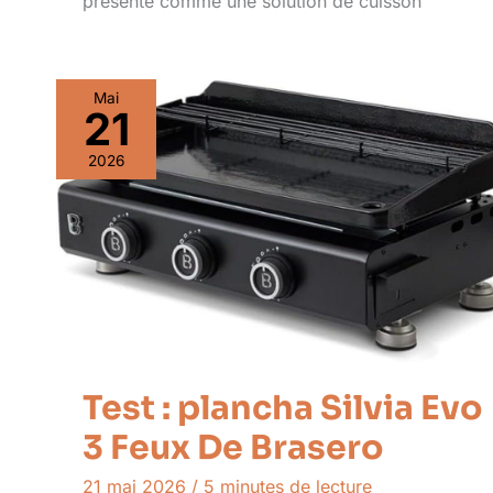
présente comme une solution de cuisson
Mai
21
2026
Test : plancha Silvia Evo
3 Feux De Brasero
21 mai 2026
/
5 minutes de lecture