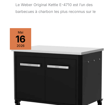
Le Weber Original Kettle E-4710 est l’un des
barbecues à charbon les plus reconnus sur le
Mai
16
2026