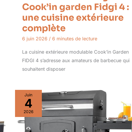
Cook’in garden Fidgi 4 :
une cuisine extérieure
complète
6 juin 2026
/
6 minutes de lecture
La cuisine extérieure modulable Cook’in Garden
FIDGI 4 s’adresse aux amateurs de barbecue qui
souhaitent disposer
Juin
4
2026