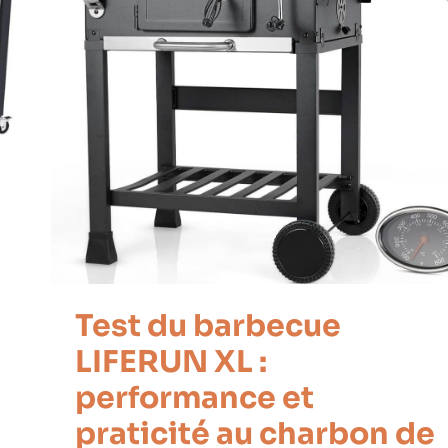
Test du barbecue
LIFERUN XL :
performance et
praticité au charbon de