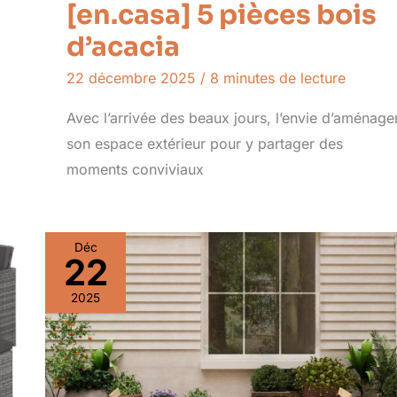
[en.casa] 5 pièces bois
d’acacia
22 décembre 2025
/
8 minutes de lecture
Avec l’arrivée des beaux jours, l’envie d’aménage
son espace extérieur pour y partager des
moments conviviaux
Déc
22
2025