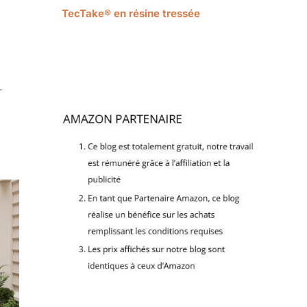
TecTake® en résine tressée
r