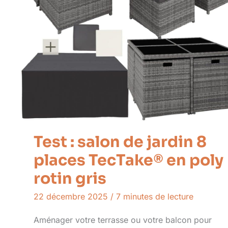
Test : salon de jardin 8
places TecTake® en poly
rotin gris
22 décembre 2025
/
7 minutes de lecture
Aménager votre terrasse ou votre balcon pour