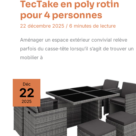
TecTake en poly rotin
pour 4 personnes
22 décembre 2025
/
6 minutes de lecture
Aménager un espace extérieur convivial relève
parfois du casse-tête lorsqu’il s’agit de trouver un
mobilier à
Déc
22
2025