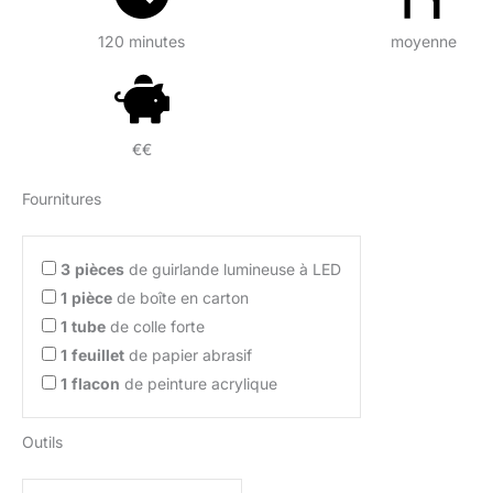
120 minutes
moyenne
€€
Fournitures
3
pièces
de guirlande lumineuse à LED
1
pièce
de boîte en carton
1
tube
de colle forte
1
feuillet
de papier abrasif
1
flacon
de peinture acrylique
Outils