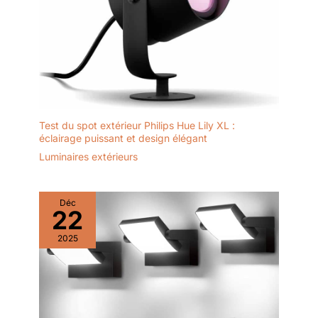
transparents Ø7 mm,
Chaque client devient
prêts à l’emploi pour
membre de fahfana.
démarrer immédiatement
Nous offrons un service
vos projets sans achat
de garantie gratuit à
supplémentaire. Format
chaque membre. Nous
Ø7 mm standard
avons également une
universel CONCEPTION
équipe de service après -
FIABLE ET DURABLE :
vente professionnelle
Test du spot extérieur Philips Hue Lily XL :
Structure solide et
pour fournir des conseils
éclairage puissant et design élégant
garantie de 2 ans pour
et un service après -
une utilisation durable
Luminaires extérieurs
vente. Nous prenons
CONTENU : 1 pistolet à
très au sérieux les
colle rapide, 30 bâtons
Précautions : 1. Évitez de
de colle transparents 7
Déc
décharger complètement
22
mm, 1 mode d'emploi.
la batterie. L’utilisation
Livré dans une boîte
alternée de batteries de
2025
compacte (20,7 x 11,3 x
rechange est plus
4 cm) ; Réf. : 5001751
efficace, préserve les
cellules et prolonge la
durée de vie de la
batterie ; 2. Stockez la