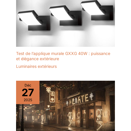
batterie dans un endroit
frais et sec, à l’abri des
températures extrêmes,
afin de prolonger sa
durée de vie ; 3. N’utilisez
pas ces batteries avec
d’autres appareils afin
d’éviter toute surcharge.
Test de l’applique murale GXXG 40W : puissance
et élégance extérieure
Luminaires extérieurs
Déc
27
2025