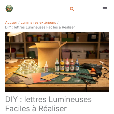
Aller
Rechercher
au
contenu
Accueil
Luminaires extérieurs
DIY : lettres Lumineuses Faciles à Réaliser
DIY : lettres Lumineuses
Faciles à Réaliser