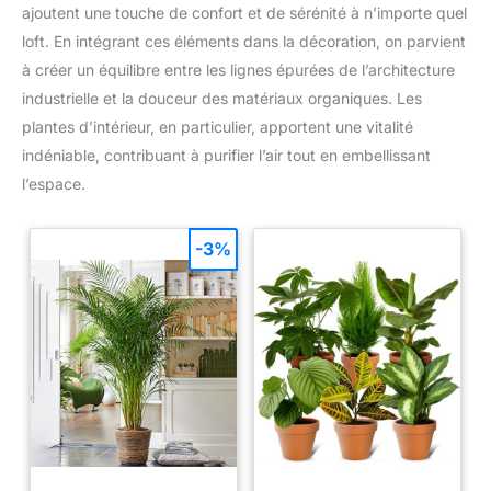
focal élégant et accrocheur.
ajoutent une touche de confort et de sérénité à n’importe quel
Configuration sans tracas :
loft. En intégrant ces éléments dans la décoration, on parvient
l'installation de la console
décorative est très facile, grâce
à créer un équilibre entre les lignes épurées de l’architecture
à son design convivial et à ses
instructions claires [français
industrielle et la douceur des matériaux organiques. Les
non garanti]. Pas besoin de
vous soucier des processus
plantes d’intérieur, en particulier, apportent une vitalité
d'assemblage compliqués,
indéniable, contribuant à purifier l’air tout en embellissant
suivez simplement les étapes et
profitez de votre nouveau
l’espace.
meuble en un rien de temps.
-3%