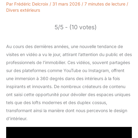
Par
Frédéric Delcroix
/
31 mars 2026
/
7 minutes de lecture
/
Divers extérieurs
5/5 - (10 votes)
Au cours des dernières années, une nouvelle tendance de
visites en vidéo a vu le jour, attirant l’attention du public et des
professionnels de l’immobilier. Ces vidéos, souvent partagées
sur des plateformes comme YouTube ou Instagram, offrent
une immersion à 360 degrés dans des intérieurs à la fois
inspirants et innovants. De nombreux créateurs de contenu
ont saisi cette opportunité pour dévoiler des espaces uniques
tels que des lofts modernes et des duplex cossus,
transformant ainsi la manière dont nous percevons le design
d’intérieur.