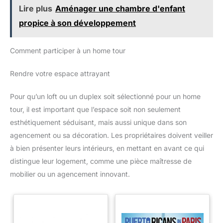
protégé par un chiffrement de
fluides même lors de
Lire plus
Aménager une chambre d'enfant
niveau bancaire (AES-128) :
mouvements dynamiques.
c'est la garantie que vos
Grâce au boîtier étanche inclus,
propice à son développement
images restent strictement
la caméra est étanche jusqu'à
privées. Vous préférez le
30 mètres de profondeur – cette
stockage local? Utilisez une
camera vlog devient ainsi le
carte microSD jusqu'à 512 Go
compagnon idéal dans une
Comment participer à un home tour
(non incluse). Votre foyer, votre
multitude de scénarios de prise
intimité, votre contrôle.
de vue, d'activités plein air et
de sports nautiques. 【WI-FI 5G
Rendre votre espace attrayant
& KIT COMPLET TOUT-EN-
UN】: Le module Wi-Fi 5G ultra-
rapide transfère vos fichiers 4K
Pour qu’un loft ou un duplex soit sélectionné pour un home
volumineux en quelques
secondes sur votre smartphone
tour, il est important que l’espace soit non seulement
pour un montage direct via
esthétiquement séduisant, mais aussi unique dans son
l'application. Ce kit complet
contient tout le nécessaire :
agencement ou sa décoration. Les propriétaires doivent veiller
caméra, poignée de batterie,
boîtier étanche, supports
à bien présenter leurs intérieurs, en mettant en avant ce qui
casque et guidon, clip sac à
dos, dragonne et carte Micro-
distingue leur logement, comme une pièce maîtresse de
SD – une excellente idée
mobilier ou un agencement innovant.
cadeau destinée aux
passionnés de voyage et
créateurs de contenu. Remarque
: La caméra garantit une durée
d'enregistrement continuous de
172 minutes en 4K/30fps. Avec
la poignée de batterie incluse,