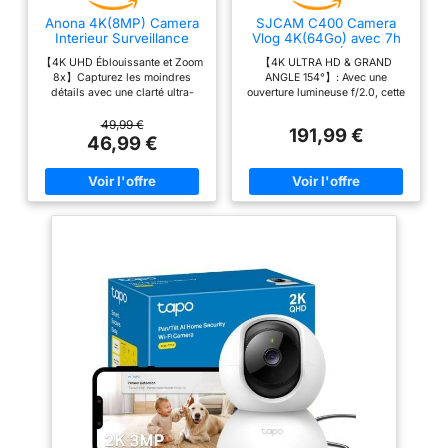
Anona 4K(8MP) Camera
SJCAM C400 Camera
Interieur Surveillance
Vlog 4K(64Go) avec 7h
WiFi 360° Connectée
Autonomie,Étanche
【4K UHD Éblouissante et Zoom
【4K ULTRA HD & GRAND
Smartphone
8x】Capturez les moindres
ANGLE 154°】: Avec une
détails avec une clarté ultra-
ouverture lumineuse f/2.0, cette
haute définition 4K de jour
camera vlog 4k délivre des
comme de nuit. Dites adieu aux
vidéos Ultra HD
49,99 €
191,99 €
images floues en 2K ou 3K.
impressionnantes. Son objectif
46,99 €
Grâce à son objectif de qualité
grand angle de 154° sans
professionnelle et son zoom 8x,
déformation capture des
la camera interieur Anona met
paysages spectaculaires. C'est
au point les détails lointains
la vlog camera idéale en
pour ne manquer aucun moment
voyage, parfaitement adaptée
précieux. 【Détection IA
aux créateurs de contenu et aux
Humain/Animal/Pleurs】Grâce à
prises de vue en extérieur de
des algorithmes d'IA avancés,
haute qualité.****Bitte
Anona camera interieur sans fil
beachten Sie: Diese C400
identifie instantanément les
Vlog-Kamera unterstützt keine
mouvements humains, les
externen Mikrofone! ! !**** 【7
animaux domestiques et les
HEURES D'AUTONOMIE &
pleurs de bébé. Recevez des
DESIGN COMPACT】: Filmez
notifications en temps réel sur
du lever au coucher du soleil :
votre smartphone pour garder
Grâce à sa poignée
un œil sur vos proches, même
d'alimentation intégrée, cette
lors de vos journées les plus
mini camera vlog garantit une
chargées. 【Panoramique 360°
durée d'enregistrement continue
et Inclinaison 110° Ultra-
de 7 heures au maximum (437
fluides】Anona caméra intérieur
minutes). Son boîtier ultraléger