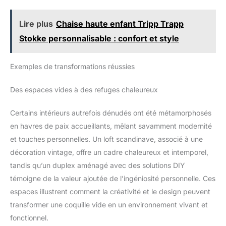
minutes passées dans une
intérieur particulièrement agréable. Car chaque exemplaire de
pièce avec de vraies plantes
ces 5 magnifiques plantes d’intérieur possède des propriétés
amélioreront votre humeur
Lire plus
Chaise haute enfant Tripp Trapp
dépolluantes et génère de l’oxygène frais pour une atmosphère
générale. En outre, ces plantes
relaxante. -🌱EXPÉDITION DES PLANTES - Nos magnifiques
d'intérieur avec leurs troncs
Stokke personnalisable : confort et style
plantes sont bien sûr soigneusement emballées dans un carton
jaunes et leurs feuilles vertes
d’expédition spécial pour une livraison sécurisée. Qualité
sont un atout pour votre design
supérieure livrée confortablement jusqu’à ta porte. Commande
intérieur Emplacement : un
maintenant ce lot de plantes et profite d’un air frais dans ton
éclairage indirect lumineux et
Exemples de transformations réussies
logement !
une humidité élevée sont les
meilleures conditions pour ce
grand palmier. Ce véritable
Des espaces vides à des refuges chaleureux
palmier peut tolérer un peu de
lumière directe du soleil, mais
évitez la lumière directe du
Certains intérieurs autrefois dénudés ont été métamorphosés
soleil intense. Veillez à ce que
les plantes vertes ne soient pas
en havres de paix accueillants, mêlant savamment modernité
exposées à des changements
et touches personnelles. Un loft scandinave, associé à une
brusques de température ou à
des courants d'air froids
décoration vintage, offre un cadre chaleureux et intemporel,
tandis qu’un duplex aménagé avec des solutions DIY
témoigne de la valeur ajoutée de l’ingéniosité personnelle. Ces
espaces illustrent comment la créativité et le design peuvent
transformer une coquille vide en un environnement vivant et
fonctionnel.