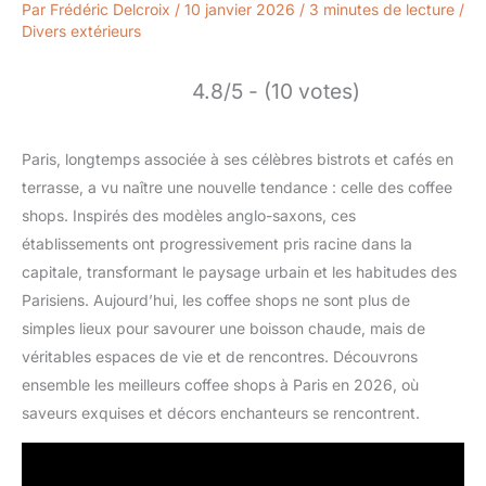
Par
Frédéric Delcroix
/
10 janvier 2026
/
3 minutes de lecture
/
Divers extérieurs
4.8/5 - (10 votes)
Paris, longtemps associée à ses célèbres bistrots et cafés en
terrasse, a vu naître une nouvelle tendance : celle des coffee
shops. Inspirés des modèles anglo-saxons, ces
établissements ont progressivement pris racine dans la
capitale, transformant le paysage urbain et les habitudes des
Parisiens. Aujourd’hui, les coffee shops ne sont plus de
simples lieux pour savourer une boisson chaude, mais de
véritables espaces de vie et de rencontres. Découvrons
ensemble les meilleurs coffee shops à Paris en 2026, où
saveurs exquises et décors enchanteurs se rencontrent.