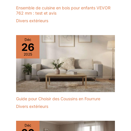
Ensemble de cuisine en bois pour enfants VEVOR
762 mm : test et avis
Divers extérieurs
Déc
26
2025
Guide pour Choisir des Coussins en Fourrure
Divers extérieurs
Déc