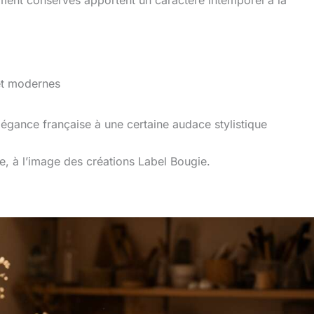
ent conservés apportent un caractère intemporel à la
et modernes
élégance française à une certaine audace stylistique
e, à l’image des créations Label Bougie.