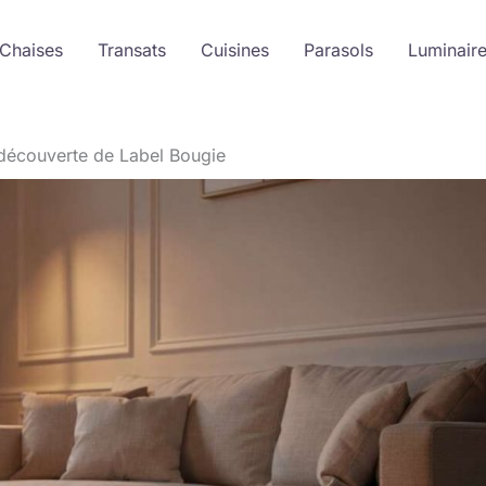
 Chaises
Transats
Cuisines
Parasols
Luminair
: découverte de Label Bougie