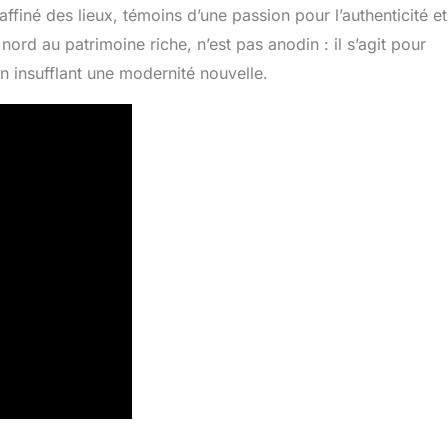
raffiné des lieux, témoins d’une passion pour l’authenticité et
du nord au patrimoine riche, n’est pas anodin : il s’agit pour
n insufflant une modernité nouvelle.