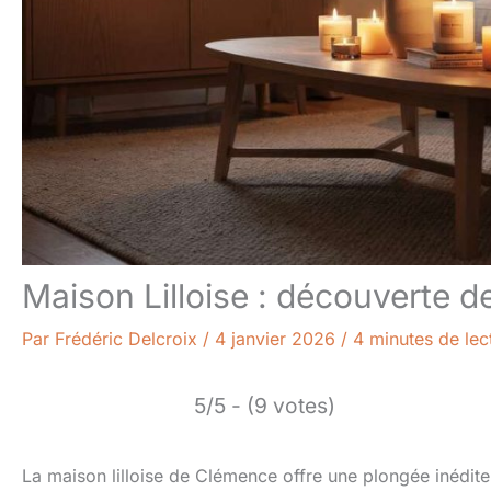
Maison Lilloise : découverte d
Par
Frédéric Delcroix
/
4 janvier 2026
/
4 minutes de lec
5/5 - (9 votes)
La maison lilloise de Clémence offre une plongée inédite