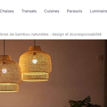
 Chaises
Transats
Cuisines
Parasols
Luminair
ibres de bambou naturelles : design et écoresponsabilité