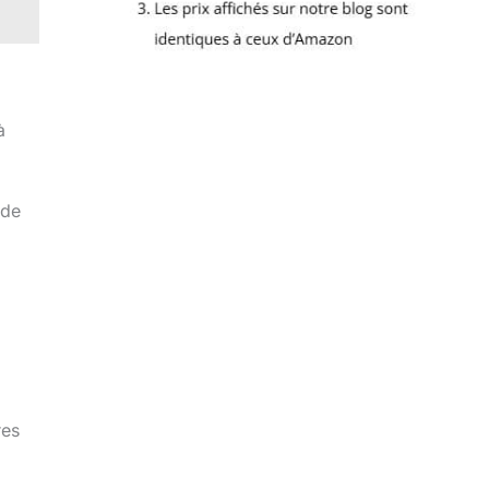
à
 de
res