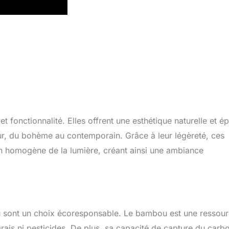
fonctionnalité. Elles offrent une esthétique naturelle et é
ieur, du bohème au contemporain. Grâce à leur légèreté, ces
sion homogène de la lumière, créant ainsi une ambiance
u sont un choix écoresponsable. Le bambou est une ressou
rais ni pesticides. De plus, sa capacité de capture du carb