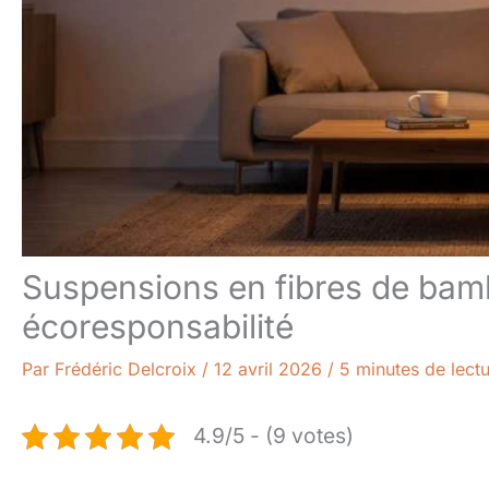
Suspensions en fibres de bamb
écoresponsabilité
Par
Frédéric Delcroix
/
12 avril 2026
/
5 minutes de lect
4.9/5 - (9 votes)