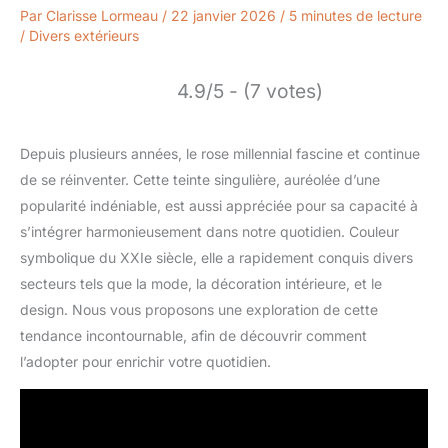
Par
Clarisse Lormeau
/
22 janvier 2026
/
5 minutes de lecture
/
Divers extérieurs
4.9/5 - (7 votes)
Depuis plusieurs années, le rose millennial fascine et continue
de se réinventer. Cette teinte singulière, auréolée d’une
popularité indéniable, est aussi appréciée pour sa capacité à
s’intégrer harmonieusement dans notre quotidien. Couleur
symbolique du XXIe siècle, elle a rapidement conquis divers
secteurs tels que la mode, la décoration intérieure, et le
design. Nous vous proposons une exploration de cette
tendance incontournable, afin de découvrir comment
l’adopter pour enrichir votre quotidien.