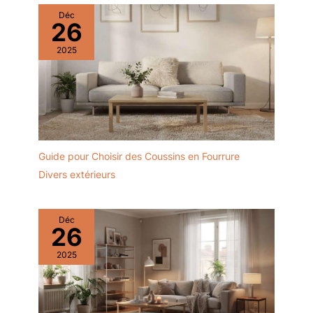
Déc
26
2025
Guide pour Choisir des Coussins en Fourrure
Divers extérieurs
Déc
26
2025