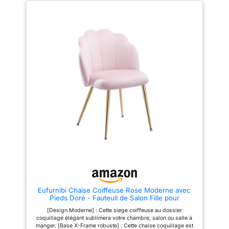
de 49 cm de large : tout pour un
bois massif résistant aux chocs,
haut niveau de confort 【UNE
support supérieur à celui d'une
TOUCHE D'ÉLÉGANCE】Avec
chaise normale; ★ Des
sa surface en velours matelassé
bouchons en feutre sur les
rose bonbon, ses pieds en
pieds pour une stabilité sans
métal de couleur doré clair,
rayures, protègent le fauteuil et
cette chaise rembourrée
votre sol; ★ Pour des
apporte élégance et modernité à
problèmes de qualité, veuillez
votre intérieur 【MONTAGE
nous contacter et nous envoyer
FACILE】Seulement 2 étapes
les images appropriées. Nous
sont nécessaires. Il suffit de
offrons un remplacement
serrer les 5 vis et vous aurez
gratuit.
une chaise en quelques
minutes. Cela vous fait gagner
beaucoup de temps
【POLYVALENCE】La chaise
s'intègre dans de nombreuses
pièces, dans la salle à manger
comme chaise pour les repas,
dans la chambre comme chaise
de coiffeuse, dans la zone de
réception comme fauteuil de
salon
Eufurnibi Chaise Coiffeuse Rose Moderne avec
Pieds Doré - Fauteuil de Salon Fille pour
Chambre, Facile à Monter
[Design Moderne] : Cette siege coiffeuse au dossier
coquillage élégant sublimera votre chambre, salon ou salle à
manger. [Base X-Frame robuste]‌ : Cette chaise coquillage est