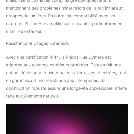
maison se fait sans difficulté, malgré quelques retours
mentionnant des problèmes mineurs lors de l’ajout initial aux
groupes de lumières. En outre, sa compatibilité avec les
capteurs Philips Hue amplifie son efficacité, particulièrement
en milieu extérieur.
Résistance et Usages Extérieurs
Avec une certification IP44, la Philips Hue Dymera est
adaptée aux espaces extérieurs protégés. Cela en fait une
option idéale pour illuminer balcons, terrasses et entrées, tout
en garantissant une résistance aux intempéries. Sa
construction robuste assure une longévité appréciable, même
face aux éléments naturels.