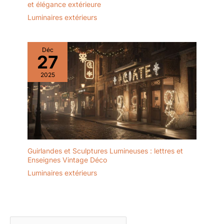
et élégance extérieure
Luminaires extérieurs
Déc
27
2025
Guirlandes et Sculptures Lumineuses : lettres et
Enseignes Vintage Déco
Luminaires extérieurs