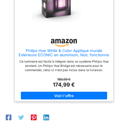
Google Home et Apple HomeKit
Ce produit est un produit
contenant. Les produits
contenants sont luminaires qui
peuvent être démontés afin de
vérifier séparément la ou les
sources lumineuses contenues.
Ce produit contient une source
lumineuse de classe
d'efficacité énergétique g
Philips Hue White & Color Applique murale
Extérieure ECONIC en aluminium, Noir, fonctionne
avec Alexa, Google Assistant et Apple Homekit
Ce luminaire est facile à intégrer dans un système Philips Hue
existant. Un Philips Hue Bridge est nécessaire pour le
commander, celui-ci n'est pas inclus dans la livraison.
Embellissez votre jardin grâce aux 16 millions de couleurs
disponibles Classe de protection IP44 (optimisé pour
189,99 €
l'extérieur) : grâce à son boîtier de qualité supérieure, la lampe
174,99 €
de jardin est protégée contre l'humidité et la poussière. Réglez
les itinéraires personnalisés pour allumer et éteindre
automatiquement la lumière Créez vos propres configurations
de lumières intelligentes et obtenez des scénarios lumineux
parfaitement adaptés à vos besoins et vos envies Fonctionne
avec Amazon Alexa, Google Home et Apple HomeKit Ce produit
est un produit contenant. Les produits contenants sont
luminaires qui peuvent être démontés afin de vérifier
séparément la ou les sources lumineuses contenues. Ce
produit contient une source lumineuse de classe d'efficacité