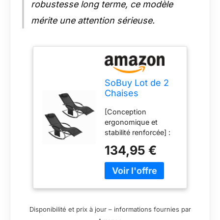
robustesse long terme, ce modèle
mérite une attention sérieuse.
SoBuy Lot de 2
Chaises
Longues Transat
[Conception
Pliable Jardin Fer
ergonomique et
– Bain de Soleil
stabilité renforcée] :
Ergonomique à
Le dossier haut,
Bascule Relax –
134,95 €
l’appui-tête moelleux
Fauteuil
et la toile respirante
Extérieur
Teslin assurent un
Confortable
confort durable et un
Plage pour
excellent maintien.
Terrasse Balcon
Ce transat jardin
Camping, Noir,
Disponibilité et prix à jour – informations fournies par
exterieur peut être
OGS28-SCHx2