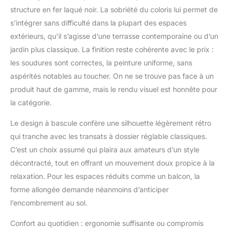
facile à transporter] :
structure en fer laqué noir. La sobriété du coloris lui permet de
Ce lot comprend deux
fauteuils à bascule,
s’intégrer sans difficulté dans la plupart des espaces
parfaits pour partager
extérieurs, qu’il s’agisse d’une terrasse contemporaine ou d’un
des moments de
jardin plus classique. La finition reste cohérente avec le prix :
détente en famille ou
les soudures sont correctes, la peinture uniforme, sans
entre amis. Avec
seulement 10,5 kg par
aspérités notables au toucher. On ne se trouve pas face à un
fauteuil, ce transat a
produit haut de gamme, mais le rendu visuel est honnête pour
bascule exterieur est
la catégorie.
facile à déplacer, à
ranger et à emporter
Le design à bascule confère une silhouette légèrement rétro
pour le camping, la
qui tranche avec les transats à dossier réglable classiques.
plage ou le balcon
C’est un choix assumé qui plaira aux amateurs d’un style
[Poche latérale
pratique] : La poche
décontracté, tout en offrant un mouvement doux propice à la
latérale intégrée permet
relaxation. Pour les espaces réduits comme un balcon, la
de garder livres,
forme allongée demande néanmoins d’anticiper
boissons ou téléphone
l’encombrement au sol.
à portée de main.
Utilisé comme fauteuil
Confort au quotidien : ergonomie suffisante ou compromis
relax jardin ou chaise