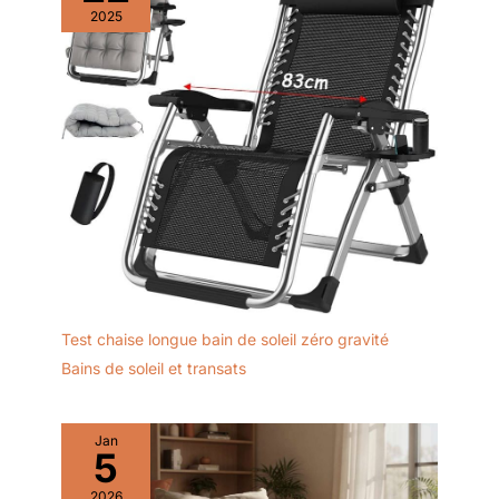
2025
Test chaise longue bain de soleil zéro gravité
Bains de soleil et transats
Jan
5
2026