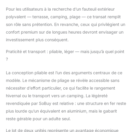
couleurs au choix] :
Disponible en 11 coloris
Pour les utilisateurs à la recherche d’un fauteuil extérieur
élégants, du plus
polyvalent — terrasse, camping, plage — ce transat remplit
classique au plus
son rôle sans prétention. En revanche, ceux qui privilégient un
moderne, cette chaise
confort premium sur de longues heures devront envisager un
de jardin s’intègre
facilement à différents
investissement plus conséquent.
styles d’aménagement.
Praticité et transport : pliable, léger — mais jusqu’à quel point
Utilisée comme transat
piscine, elle apporte
?
une touche décorative
raffinée à votre jardin,
La conception pliable est l’un des arguments centraux de ce
balcon ou espace
modèle. Le mécanisme de pliage se révèle accessible sans
intérieur [Informations
nécessiter d’effort particulier, ce qui facilite le rangement
sur le produit]: Poids:
21 kg. Capacité de
hivernal ou le transport vers un camping. La légèreté
charge : 150 kg.
revendiquée par SoBuy est relative : une structure en fer reste
Matériau: fer, Teslin.
plus lourde qu’un équivalent en aluminium, mais le gabarit
Dimensions du produit:
reste gérable pour un adulte seul.
L150xD63xH87 cm.
Dimensions du paquet
Le lot de deux unités représente un avantage économique