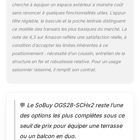
camping, la plage ou
cherche à équiper un espace extérieur à moindre coût
le balcon [Poche
sans renoncer à quelques fonctionnalités utiles. L’appui-
latérale pratique] : La
poche latérale
tête réglable, la bascule et la poche latérale distinguent
intégrée permet de
ce modèle des transats les plus basiques du marché. La
garder livres,
note de 4,3 sur Amazon reflète une satisfaction réelle, à
boissons ou
condition d’accepter les limites inhérentes à ce
téléphone à portée
positionnement : nécessité d’un coussin, entretien de la
de main. Utilisé
comme fauteuil relax
structure en fer et robustesse relative. Pour un usage
jardin ou chaise
saisonnier raisonné, il remplit son contrat.
longue exterieur, il
offre un accès
pratique à vos
essentiels et
contribue à créer un
💬
Le SoBuy OGS28-SCHx2 reste l’une
espace de détente
ordonné et
des options les plus complètes sous ce
confortable [Robuste
seuil de prix pour équiper une terrasse
et durable] : La
structure métallique
ou un balcon en duo.
supporte jusqu’à 150