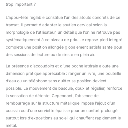
trop important ?
longue exterieur, il offre
un accès pratique à
vos essentiels et
L’appui-tête réglable constitue l’un des atouts concrets de ce
contribue à créer un
transat. Il permet d’adapter le soutien cervical selon la
espace de détente
morphologie de l’utilisateur, un détail que l’on ne retrouve pas
ordonné et confortable
systématiquement à ce niveau de prix. Le repose-pied intégré
[Robuste et durable] :
La structure métallique
complète une position allongée globalement satisfaisante pour
supporte jusqu’à 150
des sessions de lecture ou de sieste en plein air.
kg et conserve une
excellente stabilité au
La présence d’accoudoirs et d’une poche latérale ajoute une
quotidien. Cette chaise
dimension pratique appréciable : ranger un livre, une bouteille
longue jardin exterieur,
d’eau ou un téléphone sans quitter sa position devient
également fauteuil de
possible. Le mouvement de bascule, doux et régulier, renforce
jardin exterieur a
bascule et fauteuil a
la sensation de détente. Cependant, l’absence de
bascule exterieur,
rembourrage sur la structure métallique impose l’ajout d’un
résiste efficacement
coussin ou d’une serviette épaisse pour un confort prolongé,
aux conditions
surtout lors d’expositions au soleil qui chauffent rapidement le
extérieures pour un
usage durable [11
métal.