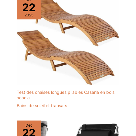
22
apporte une touche
décorative raffinée à
2025
votre jardin, balcon
ou espace intérieur
[Informations sur le
produit]: Poids: 21 kg.
Capacité de charge :
150 kg. Matériau: fer,
Teslin. Dimensions
du produit:
L150xD63xH87 cm.
Dimensions du
paquet : 103x53x12
cm. Avec des
Test des chaises longues pliables Casaria en bois
instructions claires, le
acacia
montage est facile
Bains de soleil et transats
Déc
22