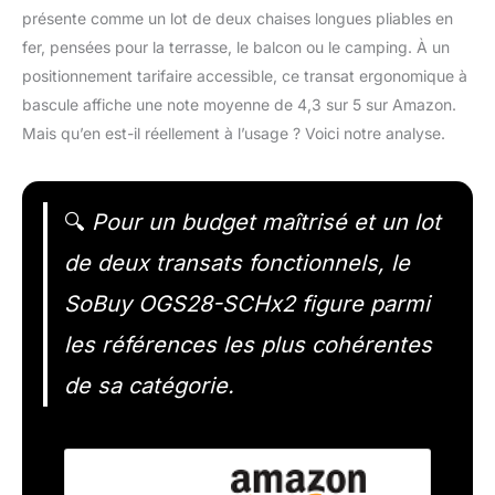
présente comme un lot de deux chaises longues pliables en
fer, pensées pour la terrasse, le balcon ou le camping. À un
positionnement tarifaire accessible, ce transat ergonomique à
bascule affiche une note moyenne de 4,3 sur 5 sur Amazon.
Mais qu’en est-il réellement à l’usage ? Voici notre analyse.
🔍
Pour un budget maîtrisé et un lot
de deux transats fonctionnels, le
SoBuy OGS28-SCHx2 figure parmi
les références les plus cohérentes
de sa catégorie.