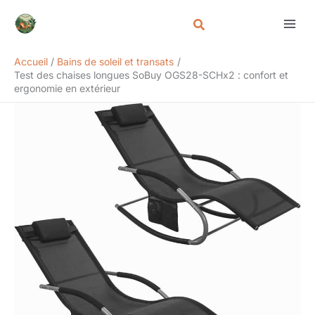
Aller
Rechercher
au
contenu
Accueil
Bains de soleil et transats
Test des chaises longues SoBuy OGS28-SCHx2 : confort et
ergonomie en extérieur