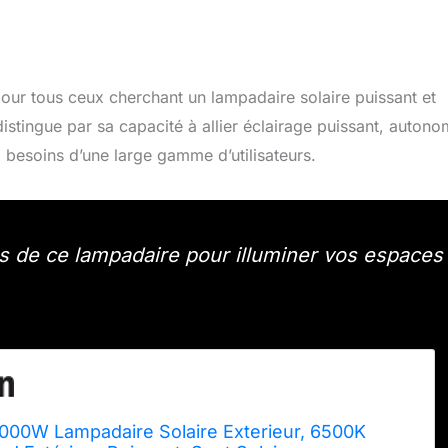
our tous ceux cherchant un lampadaire solaire puissant et
istingue par sa capacité à allier éclairage puissant, autono
 besoins d’une large gamme d’utilisateurs.
és de ce lampadaire pour illuminer vos espaces
1000W Lampadaire Solaire Exterieur, 6500K