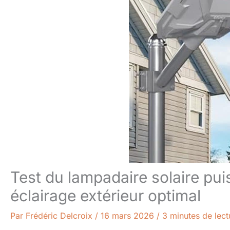
Test du lampadaire solaire p
éclairage extérieur optimal
Par
Frédéric Delcroix
/
16 mars 2026
/
3 minutes de lect