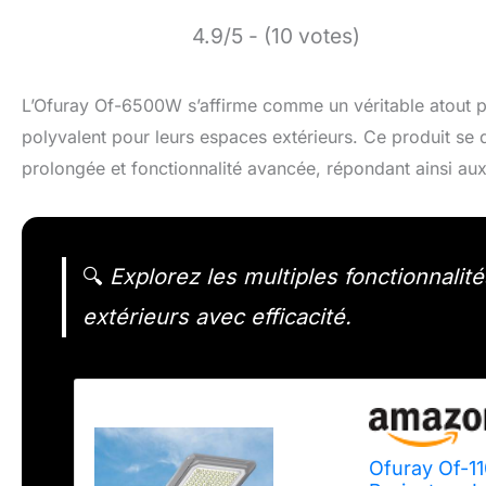
4.9/5 - (10 votes)
L’Ofuray Of-6500W s’affirme comme un véritable atout p
polyvalent pour leurs espaces extérieurs. Ce produit se d
prolongée et fonctionnalité avancée, répondant ainsi aux
🔍
Explorez les multiples fonctionnalit
extérieurs avec efficacité.
Ofuray Of-1